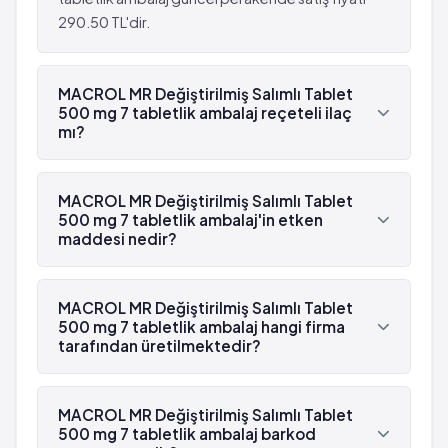
290.50 TL'dir.
MACROL MR Değiştirilmiş Salımlı Tablet
500 mg 7 tabletlik ambalaj reçeteli ilaç
mı?
Evet, MACROL MR Değiştirilmiş Salımlı Tablet 500
mg 7 tabletlik ambalaj beyaz reçetelidir.
MACROL MR Değiştirilmiş Salımlı Tablet
500 mg 7 tabletlik ambalaj'in etken
maddesi nedir?
MACROL MR Değiştirilmiş Salımlı Tablet 500 mg 7
tabletlik ambalaj'in etken maddesi Klaritromisin
MACROL MR Değiştirilmiş Salımlı Tablet
'dür.
500 mg 7 tabletlik ambalaj hangi firma
tarafından üretilmektedir?
MACROL MR Değiştirilmiş Salımlı Tablet 500 mg 7
tabletlik ambalaj , Sanovel tarafından
MACROL MR Değiştirilmiş Salımlı Tablet
üretilmektedir.
500 mg 7 tabletlik ambalaj barkod