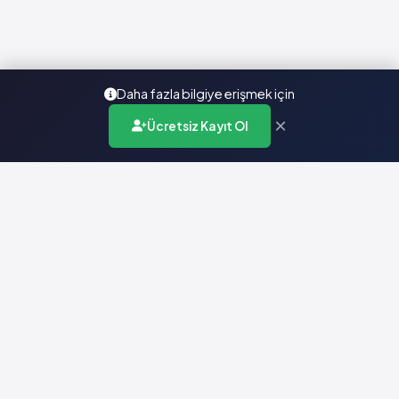
Daha fazla bilgiye erişmek için
×
Ücretsiz Kayıt Ol
Türkiye'nin en kapsamlı ilaç karar destek sistemi. Sağlık
profesyonellerine güvenilir ve güncel ilaç bilgisi sunar.
Hızlı Erişim
Ana Sayfa