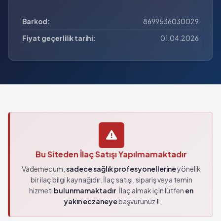
Barkod:
8699536030029
Fiyat geçerlilik tarihi:
01.04.2026
Bu Siteden İlaç Satışı Yapılmamaktadır
Vademecum,
sadece sağlık profesyonellerine
yönelik
bir ilaç bilgi kaynağıdır. İlaç satışı, sipariş veya temin
hizmeti
bulunmamaktadır
. İlaç almak için lütfen
en
yakın eczaneye
başvurunuz
!