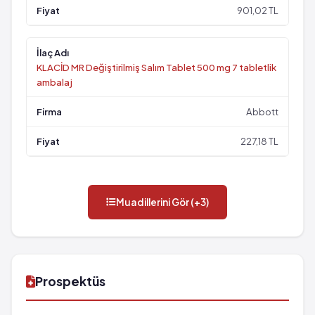
901,02 TL
KLACİD MR Değiştirilmiş Salım Tablet 500 mg 7 tabletlik
ambalaj
Abbott
227,18 TL
Muadillerini Gör (+3)
Prospektüs