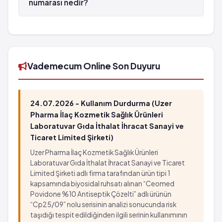
numarası nedir?
MACROL MR Değiştirilmiş Salımlı Tablet 500 mg 7
tabletlik ambalaj'in barkod numarası
8699536030029'tür.
Vademecum Online Son Duyuru
24.07.2026 - Kullanım Durdurma (Uzer
Pharma İlaç Kozmetik Sağlık Ürünleri
Laboratuvar Gıda İthalat İhracat Sanayi ve
Ticaret Limited Şirketi)
Uzer Pharma İlaç Kozmetik Sağlık Ürünleri
Laboratuvar Gıda İthalat İhracat Sanayi ve Ticaret
Limited Şirketi adlı firma tarafından ürün tipi 1
kapsamında biyosidal ruhsatı alınan “Ceomed
Povidone %10 Antiseptik Çözelti” adlı ürünün
“Cp25/09” nolu serisinin analizi sonucunda risk
taşıdığı tespit edildiğinden ilgili serinin kullanımının