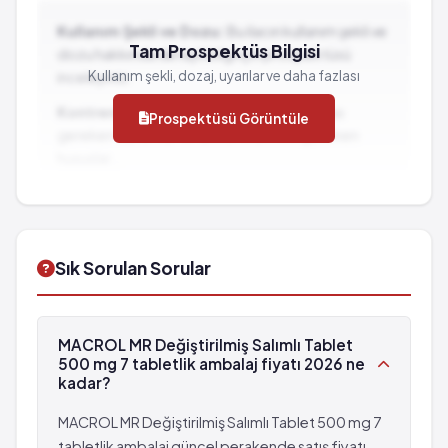
Kullanım Şekli ve Dozu:
Bu ilacın kullanım şekli ve
Tam Prospektüs Bilgisi
dozu hakkında detaylı bilgi için prospektüsü
Kullanım şekli, dozaj, uyarılar ve daha fazlası
inceleyiniz.
Kontrendikasyonlar:
İlacın kullanılmaması
Prospektüsü Görüntüle
gereken durumlar ve dikkat edilmesi gereken
hususlar...
İlaç Etkileşimleri:
Diğer ilaçlarla birlikte
kullanımında dikkat edilmesi gereken durumlar...
Sık Sorulan Sorular
MACROL MR Değiştirilmiş Salımlı Tablet
500 mg 7 tabletlik ambalaj fiyatı 2026 ne
kadar?
MACROL MR Değiştirilmiş Salımlı Tablet 500 mg 7
tabletlik ambalaj güncel perakende satış fiyatı