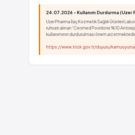
24.07.2026 - Kullanım Durdurma (Uzer Ph
Uzer Pharma İlaç Kozmetik Sağlık Ürünleri Labora
ruhsatı alınan “Ceomed Povidone %10 Antiseptik Ç
kullanımının durdurulması önem arz etmektedir
https://www.titck.gov.tr/duyuru/kamuoyu