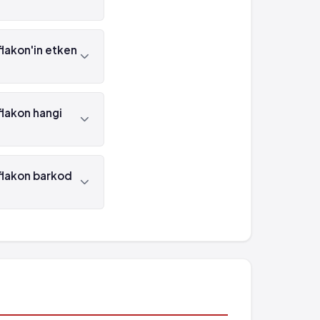
n mor reçetelidir.
flakon'in etken
 etken maddesi
flakon hangi
ansuk tarafından
 flakon barkod
 barkod numarası