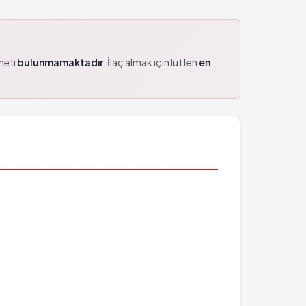
zmeti
bulunmamaktadır
. İlaç almak için lütfen
en