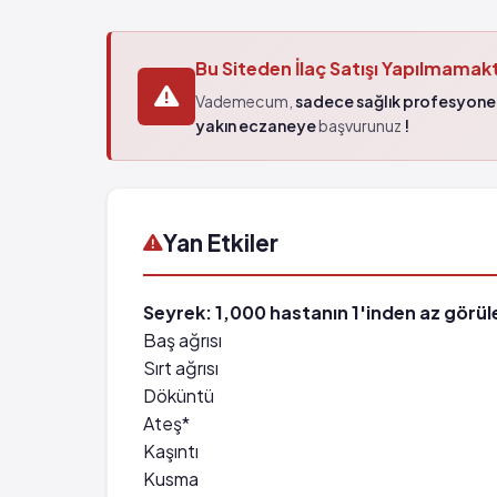
Bu Siteden İlaç Satışı Yapılmamak
Vademecum,
sadece sağlık profesyonel
yakın eczaneye
başvurunuz
!
Yan Etkiler
Seyrek: 1,000 hastanın 1'inden az görüle
Baş ağrısı
Sırt ağrısı
Döküntü
Ateş*
Kaşıntı
Kusma