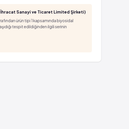
hracat Sanayi ve Ticaret Limited Şirketi)
arafından ürün tipi 1 kapsamında biyosidal
ığı tespit edildiğinden ilgili serinin