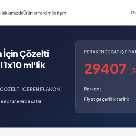
Gi
Hakkımızda
Ürünler
Yardım
İletişim
İçin Çözelti
PERAKENDE SATIŞ FIYAT
 1x10 ml'lik
29407
,7
 COZELTI ICEREN FLAKON
Barkod:
Fiyat geçerlilik tarihi:
 eczanelerde satılır