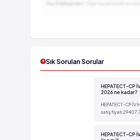
İlaç Etkileşimleri:
Diğer ilaçlarla birlikte ku
Dil dudak ve gırtlakta şişlik ve buna bağlı so
Vücutta yaygın ödem ve morarma
Baygınlık hali baş dönmesi ve koma hali
Uygulama yerinde kızarıklık kaşıntı ağrı hassasi
Keyifszilik
Sersemlik ve yorgunluk
Sık Sorulan Sorular
HEPATECT-CP İV İ
2026 ne kadar?
HEPATECT-CP İV İnf
satış fiyatı 29407.7
HEPATECT-CP İV İ