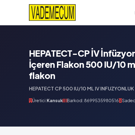
HEPATECT-CP İV İnfüzyon 
İçeren Flakon 500 IU/10 ml
flakon
HEPATECT CP 500 IU/10 ML IV INFUZYONLUK
Üretici:
Kansuk
Barkod: 8699535980516
Sadece