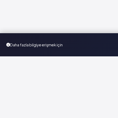
Daha fazla bilgiye erişmek için
Türkiye'nin en kapsamlı ilaç karar destek sistemi. Sağlık
profesyonellerine güvenilir ve güncel ilaç bilgisi sunar.