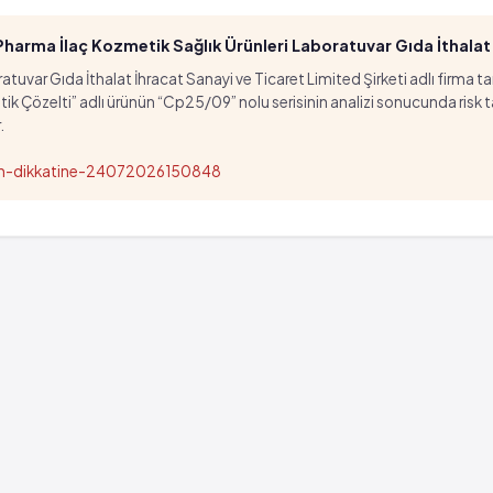
arma İlaç Kozmetik Sağlık Ürünleri Laboratuvar Gıda İthalat İ
tuvar Gıda İthalat İhracat Sanayi ve Ticaret Limited Şirketi adlı firma t
özelti” adlı ürünün “Cp25/09” nolu serisinin analizi sonucunda risk taşıd
.
nun-dikkatine-24072026150848