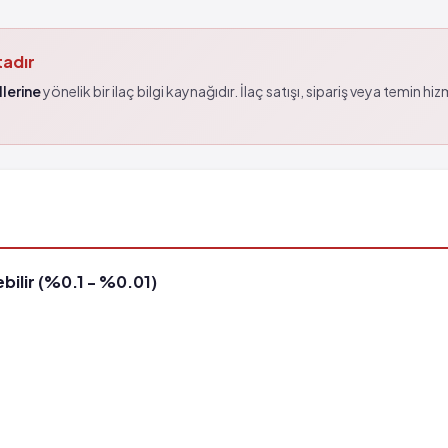
tadır
lerine
yönelik bir ilaç bilgi kaynağıdır. İlaç satışı, sipariş veya temin hi
bilir (%0.1 - %0.01)