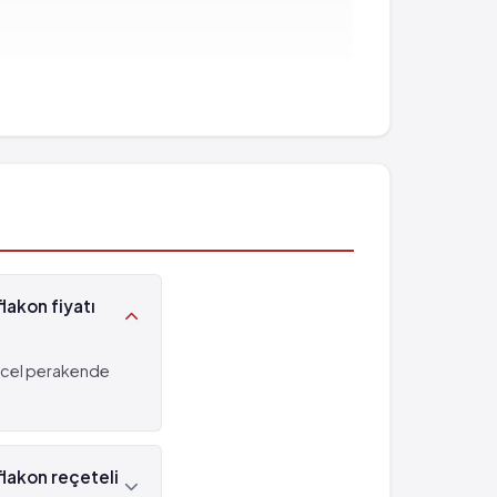
lakon fiyatı
üncel perakende
flakon reçeteli