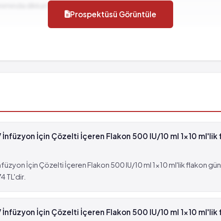
llanımında dikkat edilmesi gereken durumlar...
luk alıp vermede güçlük
Prospektüsü Görüntüle
yet ve şişkinlik gibi belirtiler
nfüzyon İçin Çözelti İçeren Flakon 500 IU/10 ml 1x10 ml'lik f
üzyon İçin Çözelti İçeren Flakon 500 IU/10 ml 1x10 ml'lik flakon g
4 TL'dir.
nfüzyon İçin Çözelti İçeren Flakon 500 IU/10 ml 1x10 ml'lik 