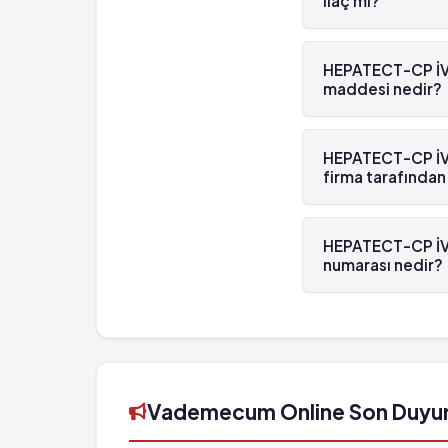
ilaç mı?
Evet, HEPATECT-CP İ
HEPATECT-CP İV İ
maddesi nedir?
HEPATECT-CP İV İnf
Hepatitis B immüno
HEPATECT-CP İV İ
firma tarafından
HEPATECT-CP İV İnf
üretilmektedir.
HEPATECT-CP İV İ
numarası nedir?
HEPATECT-CP İV İnf
8699535980516'tü
Vademecum Online Son Duyu