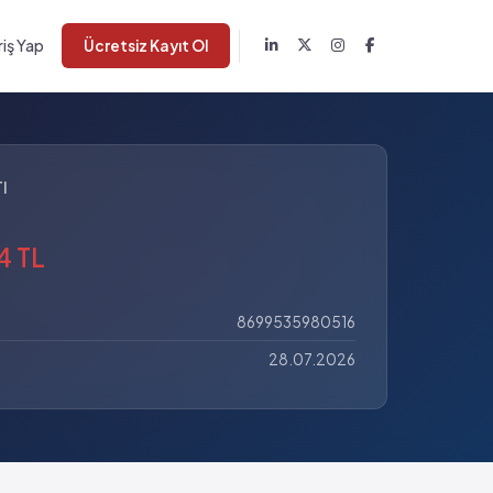
riş Yap
Ücretsiz Kayıt Ol
I
4 TL
8699535980516
28.07.2026