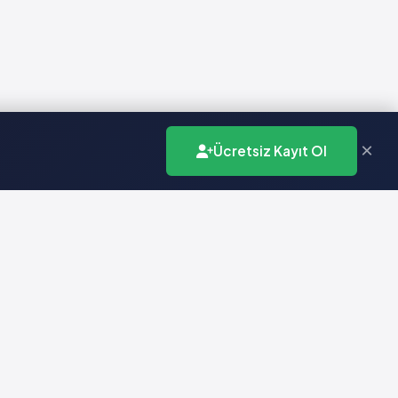
×
Ücretsiz Kayıt Ol
İletişim
info@vademecumonline.com.tr
0 (212) 231 99 90
Biruni Üniversitesi
Teknopark