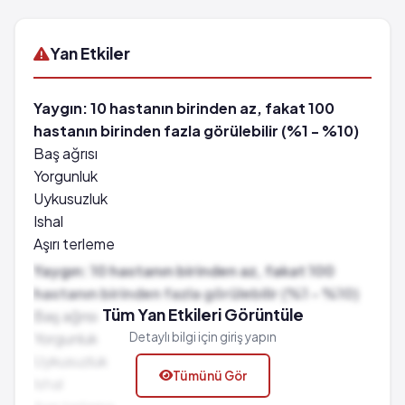
Yan Etkiler
Yaygın: 10 hastanın birinden az, fakat 100
hastanın birinden fazla görülebilir (%1 - %10)
Baş ağrısı
Yorgunluk
Uykusuzluk
Ishal
Aşırı terleme
Baş dönmesi
Yaygın: 10 hastanın birinden az, fakat 100
Kabızlık
hastanın birinden fazla görülebilir (%1 - %10)
Bulantı
Tüm Yan Etkileri Görüntüle
Baş ağrısı
Kusma
Yorgunluk
Detaylı bilgi için giriş yapın
Hazımsızlık
Uykusuzluk
Tümünü Gör
Deri döküntüsü
Ishal
Iştah artması