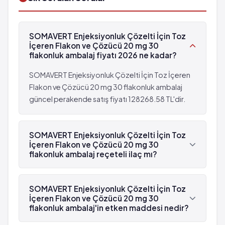
Kan şekerinde yükselme
Normal olmayan rüyalar
Grip benzeri rahatsızlık
Yaygın olmayan: 100 hastanın birinden az,
Kontrol edilemeyen titremeler
SOMAVERT Enjeksiyonluk Çözelti İçin Toz
fakat 1,000 hastanın birinden fazla görülebilir
Kan kolesterolünde yükselme
İçeren Flakon ve Çözücü 20 mg 30
(%0.1 - %1)
Enjeksiyon yerinde morarma veya kanama
flakonluk ambalaj fiyatı 2026 ne kadar?
Ateş*
Enjeksiyon yerinde yanma veya şişme
Ağız kuruluğu
SOMAVERT Enjeksiyonluk Çözelti İçin Toz İçeren
Enjeksiyon yerindeki cilt yüzeyinin altında yağ
Panik atak
Flakon ve Çözücü 20 mg 30 flakonluk ambalaj
birikimi
Migren
güncel perakende satış fiyatı 128268.58 TL'dir.
Normal olmayan rüyalar
Nefes darlığı
Yaygın olmayan: 100 hastanın birinden az,
Yüzde şişme
fakat 1,000 hastanın birinden fazla görülebilir
SOMAVERT Enjeksiyonluk Çözelti İçin Toz
Dokunma duyusunda azalma
(%0.1 - %1)
İçeren Flakon ve Çözücü 20 mg 30
Gece terlemeleri
Ateş*
flakonluk ambalaj reçeteli ilaç mı?
Idrarda kan
Ağız kuruluğu
Evet, SOMAVERT Enjeksiyonluk Çözelti İçin Toz
Göz yorgunluğu
Panik atak
İçeren Flakon ve Çözücü 20 mg 30 flakonluk
Hafıza kaybı
SOMAVERT Enjeksiyonluk Çözelti İçin Toz
Migren
ambalaj beyaz reçetelidir.
İçeren Flakon ve Çözücü 20 mg 30
Gözde ağrı
Nefes darlığı
flakonluk ambalaj'in etken maddesi nedir?
Diş sorunları
Yüzde şişme