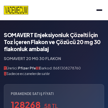
SOMAVERT Enjeksiyonluk Çözelti İçin
Toz İçeren Flakon ve Çözücü 20 mg 30
flakonluk ambalaj
SOMAVERT 20 MG 30 FLAKON
Üretici:
Pfizer Pfe
Barkod: 8681308278760
Sadece eczanelerde satılır
PERAKENDE SATIŞ FIYATI
128268
,58 TL