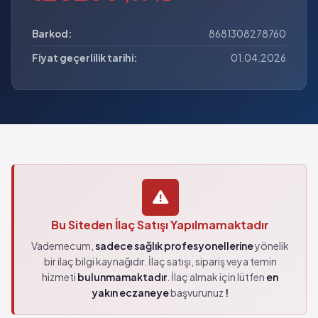
Barkod:
8681308278760
Fiyat geçerlilik tarihi:
01.04.2026
Bu Siteden İlaç Satışı Yapılmamaktadır
Vademecum,
sadece sağlık profesyonellerine
yönelik
bir ilaç bilgi kaynağıdır. İlaç satışı, sipariş veya temin
hizmeti
bulunmamaktadır
. İlaç almak için lütfen
en
yakın eczaneye
başvurunuz
!