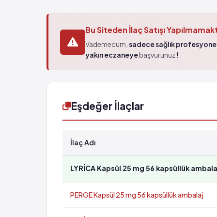
Bu Siteden İlaç Satışı Yapılmamak
Vademecum,
sadece sağlık profesyonel
yakın eczaneye
başvurunuz
!
Eşdeğer İlaçlar
İlaç Adı
LYRİCA Kapsül 25 mg 56 kapsüllük ambala
PERGE Kapsül 25 mg 56 kapsüllük ambalaj