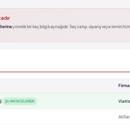
tadır
lerine
yönelik bir ilaç bilgi kaynağıdır. İlaç satışı, sipariş veya temin hi
Firma
j
Viatri
ŞU AN INCELENEN
Ali Rai