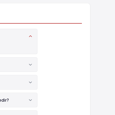
edir?