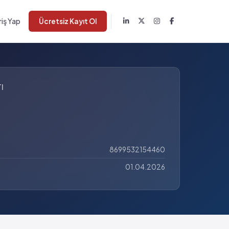
riş Yap
Ücretsiz Kayıt Ol
I
8699532154460
01.04.2026