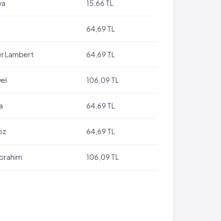
va
15,66 TL
64,69 TL
r Lambert
64,69 TL
el
106,09 TL
a
64,69 TL
oz
64,69 TL
İbrahim
106,09 TL