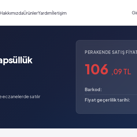
Gi
Hakkımızda
Ürünler
Yardım
İletişim
PERAKENDE SATIŞ FIYAT
apsüllük
106
,09 TL
Barkod:
 eczanelerde satılır
Fiyat geçerlilik tarihi: