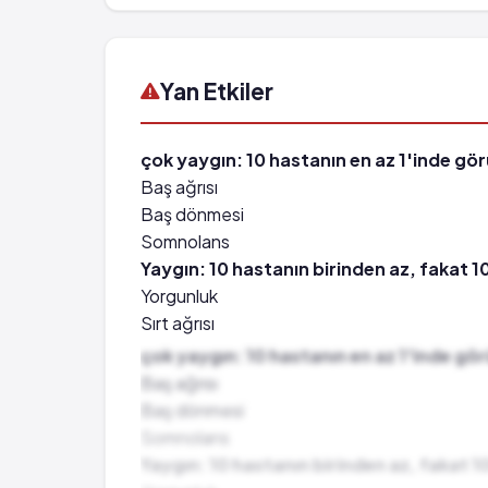
Yan Etkiler
çok yaygın: 10 hastanın en az 1'inde görü
Baş ağrısı
Baş dönmesi
Somnolans
Yaygın: 10 hastanın birinden az, fakat 1
Yorgunluk
Sırt ağrısı
Göğüs ağrısı
çok yaygın: 10 hastanın en az 1'inde görü
Sinüzit
Baş ağrısı
Bulanık görme
Baş dönmesi
Bulantı
Somnolans
Kusma
Yaygın: 10 hastanın birinden az, fakat 1
Kilo artışı