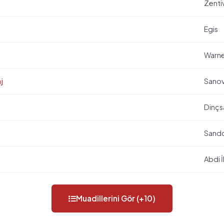
Zenti
Egis
Warne
j
Sanov
Dinçs
Sand
Abdi 
Muadillerini Gör (+10)