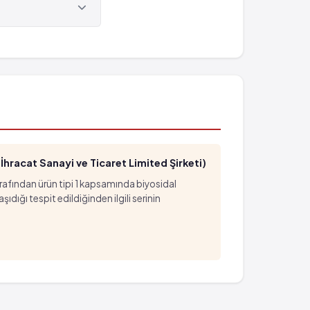
- %1)
hracat Sanayi ve Ticaret Limited Şirketi)
arafından ürün tipi 1 kapsamında biyosidal
ığı tespit edildiğinden ilgili serinin
- %1)