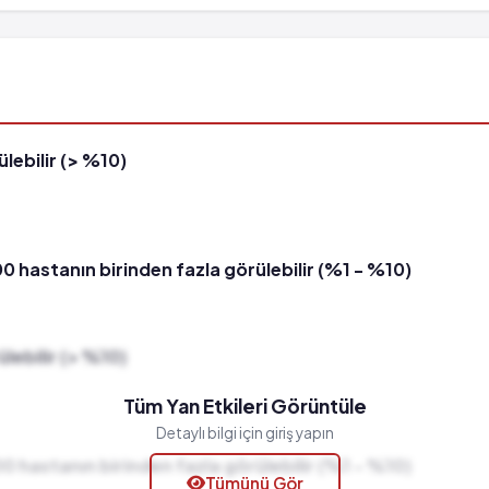
lebilir (> %10)
00 hastanın birinden fazla görülebilir (%1 - %10)
lebilir (> %10)
Tüm Yan Etkileri Görüntüle
Detaylı bilgi için giriş yapın
00 hastanın birinden fazla görülebilir (%1 - %10)
Tümünü Gör