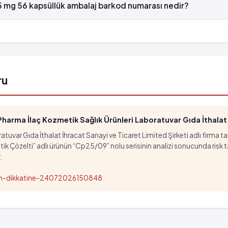
5 mg 56 kapsüllük ambalaj barkod numarası nedir?
mg 56 kapsüllük ambalaj'in barkod numarası 8699532154460'tür.
ru
, fakat 1,000 hastanın birinden fazla görülebilir (%0.1 
arma İlaç Kozmetik Sağlık Ürünleri Laboratuvar Gıda İthalat İ
tuvar Gıda İthalat İhracat Sanayi ve Ticaret Limited Şirketi adlı firma t
özelti” adlı ürünün “Cp25/09” nolu serisinin analizi sonucunda risk taşıd
.
nun-dikkatine-24072026150848
, fakat 1,000 hastanın birinden fazla görülebilir (%0.1 