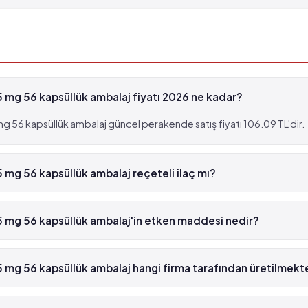
 mg 56 kapsüllük ambalaj fiyatı 2026 ne kadar?
g 56 kapsüllük ambalaj güncel perakende satış fiyatı 106.09 TL'dir.
 mg 56 kapsüllük ambalaj reçeteli ilaç mı?
 25 mg 56 kapsüllük ambalaj yeşil reçetelidir.
5 mg 56 kapsüllük ambalaj'in etken maddesi nedir?
g 56 kapsüllük ambalaj'in etken maddesi Pregabalin 'dür.
 mg 56 kapsüllük ambalaj hangi firma tarafından üretilmekt
 56 kapsüllük ambalaj , Viatris tarafından üretilmektedir.