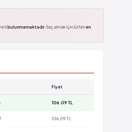
zmeti
bulunmamaktadır
. İlaç almak için lütfen
en
Fiyat
s
106.09 TL
f
106,09 TL