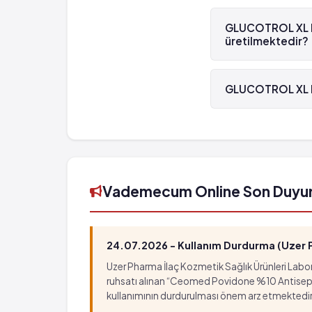
GLUCOTROL XL Kontr
GLUCOTROL XL Kon
üretilmektedir?
GLUCOTROL XL Kontr
GLUCOTROL XL Ko
GLUCOTROL XL Kontr
8681308031051'tü
Vademecum Online Son Duyu
24.07.2026 - Kullanım Durdurma (Uzer Ph
Uzer Pharma İlaç Kozmetik Sağlık Ürünleri Labora
ruhsatı alınan “Ceomed Povidone %10 Antiseptik Ç
kullanımının durdurulması önem arz etmektedir