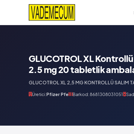
GLUCOTROL XL Kontrollü S
2.5 mg 20 tabletlik ambal
GLUCOTROL XL 2,5 MG KONTROLLÜ SALIM TA
Üretici:
Pfizer Pfe
Barkod: 8681308031051
Sad