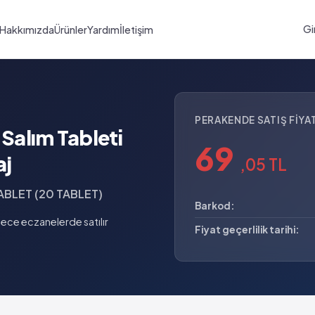
Gi
Hakkımızda
Ürünler
Yardım
İletişim
PERAKENDE SATIŞ FIYAT
alım Tableti
69
aj
,05 TL
BLET (20 TABLET)
Barkod:
ece eczanelerde satılır
Fiyat geçerlilik tarihi: