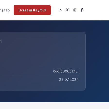
riş Yap
Ücretsiz Kayıt Ol
I
8681308031051
22.07.2024