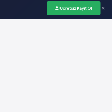
×
Ücretsiz Kayıt Ol
İletişim
info@vademecumonline.com.tr
0 (212) 231 99 90
Biruni Üniversitesi
Teknopark
Zeytinburnu / İstanbul