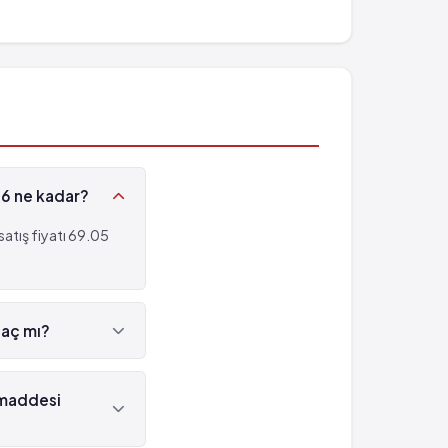
26 ne kadar?
tış fiyatı 69.05
laç mı?
dir.
 maddesi