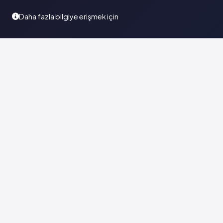
Daha fazla bilgiye erişmek için
Türkiye'nin en kapsamlı ilaç karar destek sistemi. Sağlık
profesyonellerine güvenilir ve güncel ilaç bilgisi sunar.
© 2026
Vademecum Group
. Tüm hakları saklıdır. |
Sadece 