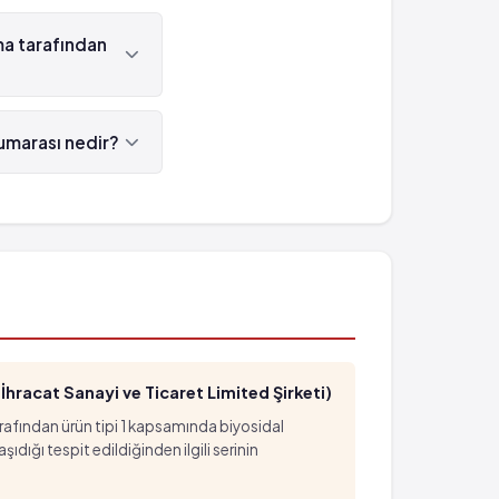
pizid 'dür.
ma tarafından
dan üretilmektedir.
umarası nedir?
hracat Sanayi ve Ticaret Limited Şirketi)
arafından ürün tipi 1 kapsamında biyosidal
ığı tespit edildiğinden ilgili serinin