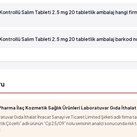
ollü Salım Tableti 2.5 mg 20 tabletlik ambalaj'in etken maddesi Gli
trollü Salım Tableti 2.5 mg 20 tabletlik ambalaj hangi fir
ollü Salım Tableti 2.5 mg 20 tabletlik ambalaj , Pfizer Pfe tarafın
ntrollü Salım Tableti 2.5 mg 20 tabletlik ambalaj barkod n
ollü Salım Tableti 2.5 mg 20 tabletlik ambalaj'in barkod numarası
r.
ru
arma İlaç Kozmetik Sağlık Ürünleri Laboratuvar Gıda İthalat İ
tuvar Gıda İthalat İhracat Sanayi ve Ticaret Limited Şirketi adlı firma t
özelti” adlı ürünün “Cp25/09” nolu serisinin analizi sonucunda risk taşıd
.