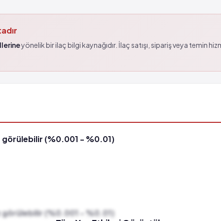
tadır
lerine
yönelik bir ilaç bilgi kaynağıdır. İlaç satışı, sipariş veya temin hi
 görülebilir (%0.001 - %0.01)
 görülebilir (%0.001 - %0.01)