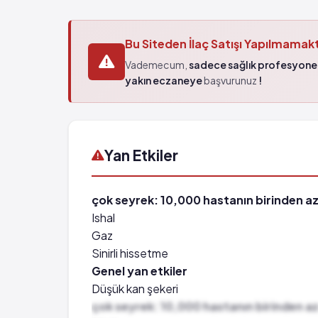
Bu Siteden İlaç Satışı Yapılmamak
Vademecum,
sadece sağlık profesyonel
yakın eczaneye
başvurunuz
!
Yan Etkiler
çok seyrek: 10,000 hastanın birinden az
Ishal
Gaz
Sinirli hissetme
Genel yan etkiler
Düşük kan şekeri
çok seyrek: 10,000 hastanın birinden az