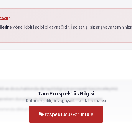
tadır
lerine
yönelik bir ilaç bilgi kaynağıdır. İlaç satışı, sipariş veya temin hi
ekli ve dozu hakkında detaylı bilgi için prospektüsü inceleyiniz.
Tam Prospektüs Bilgisi
gereken durumlar ve dikkat edilmesi gereken hususlar...
Kullanım şekli, dozaj, uyarılar ve daha fazlası
llanımında dikkat edilmesi gereken durumlar...
Prospektüsü Görüntüle