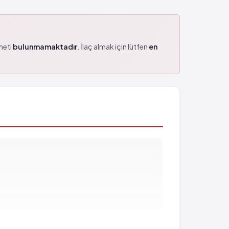
zmeti
bulunmamaktadır
. İlaç almak için lütfen
en