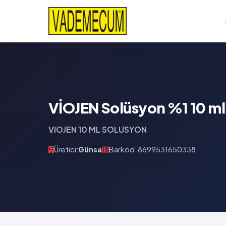
VİOJEN Solüsyon %1 10 ml'l
VIOJEN 10 ML SOLUSYON
Üretici:
Günsa
Barkod: 8699531650338