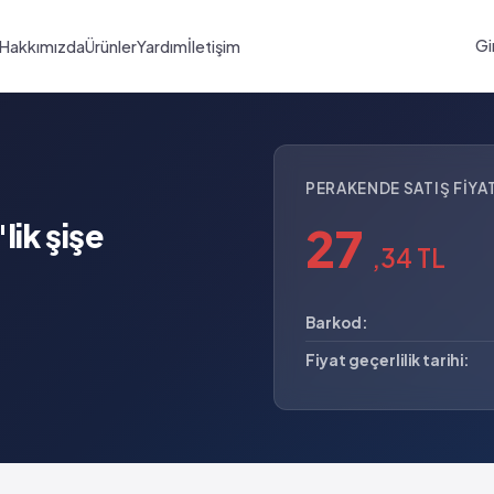
Gi
Hakkımızda
Ürünler
Yardım
İletişim
PERAKENDE SATIŞ FIYAT
ik şişe
27
,34 TL
Barkod:
Fiyat geçerlilik tarihi: