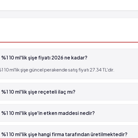
%1 10 ml'lik şişe fiyatı 2026 ne kadar?
10 ml'lik şişe güncel perakende satış fiyatı 27.34 TL'dir.
1 10 ml'lik şişe reçeteli ilaç mı?
yon %1 10 ml'lik şişe reçetesizdir.
%1 10 ml'lik şişe'in etken maddesi nedir?
 10 ml'lik şişe'in etken maddesi Jansiyan moru 'dür.
%1 10 ml'lik şişe hangi firma tarafından üretilmektedir?