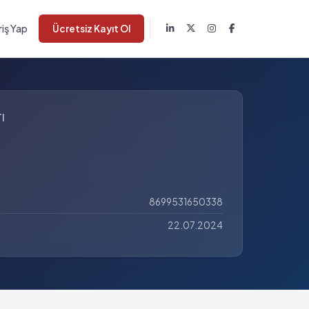
riş Yap
Ücretsiz Kayıt Ol
I
8699531650338
22.07.2024