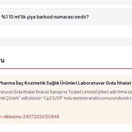
10 ml'lik şişe , Günsa tarafından üretilmektedir.
%1 10 ml'lik şişe barkod numarası nedir?
 10 ml'lik şişe'in barkod numarası 8699531650338'tür.
ru
arma İlaç Kozmetik Sağlık Ürünleri Laboratuvar Gıda İthalat İ
tuvar Gıda İthalat İhracat Sanayi ve Ticaret Limited Şirketi adlı firma t
özelti” adlı ürünün “Cp25/09” nolu serisinin analizi sonucunda risk taşıd
.
nun-dikkatine-24072026150848