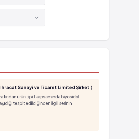
hracat Sanayi ve Ticaret Limited Şirketi)
arafından ürün tipi 1 kapsamında biyosidal
ığı tespit edildiğinden ilgili serinin