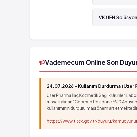
VİOJEN Solüsyon %1 
VİOJEN Solüsyon 
VİOJEN Solüsyon %1
Vademecum Online Son Duyu
24.07.2026 - Kullanım Durdurma (Uzer Ph
Uzer Pharma İlaç Kozmetik Sağlık Ürünleri Labora
ruhsatı alınan “Ceomed Povidone %10 Antiseptik Ç
kullanımının durdurulması önem arz etmektedir
https://www.titck.gov.tr/duyuru/kamuoyu