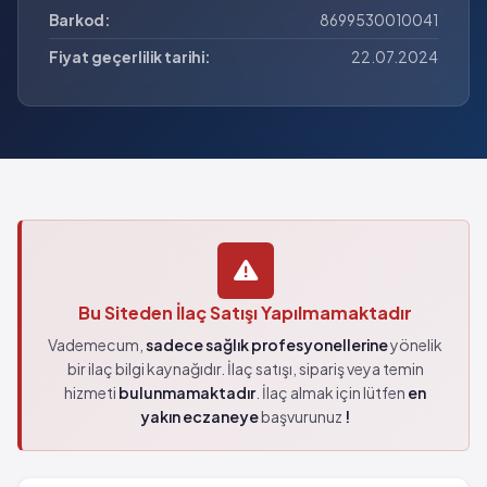
Barkod:
8699530010041
Fiyat geçerlilik tarihi:
22.07.2024
Bu Siteden İlaç Satışı Yapılmamaktadır
Vademecum,
sadece sağlık profesyonellerine
yönelik
bir ilaç bilgi kaynağıdır. İlaç satışı, sipariş veya temin
hizmeti
bulunmamaktadır
. İlaç almak için lütfen
en
yakın eczaneye
başvurunuz
!