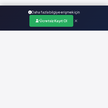
Daha fazla bilgiye erişmek için
×
Ücretsiz Kayıt Ol
Türkiye'nin en kapsamlı ilaç karar destek sistemi. Sağlık
profesyonellerine güvenilir ve güncel ilaç bilgisi sunar.
Hızlı Erişim
Ana Sayfa
Hakkımızda
Yardım