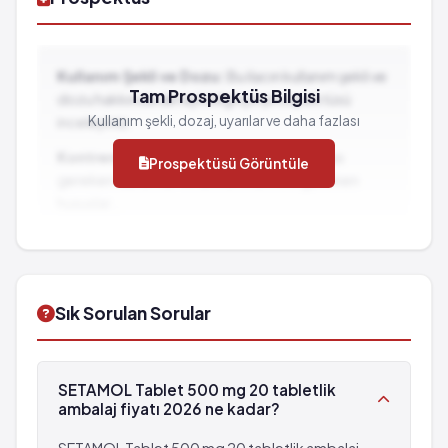
Kullanım Şekli ve Dozu:
Bu ilacın kullanım şekli ve
Tam Prospektüs Bilgisi
dozu hakkında detaylı bilgi için prospektüsü
Kullanım şekli, dozaj, uyarılar ve daha fazlası
inceleyiniz.
Kontrendikasyonlar:
İlacın kullanılmaması
Prospektüsü Görüntüle
gereken durumlar ve dikkat edilmesi gereken
hususlar...
İlaç Etkileşimleri:
Diğer ilaçlarla birlikte
kullanımında dikkat edilmesi gereken durumlar...
Sık Sorulan Sorular
SETAMOL Tablet 500 mg 20 tabletlik
ambalaj fiyatı 2026 ne kadar?