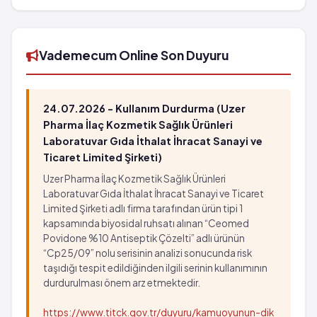
barkod numarası 8699530010041'tür.
Vademecum Online Son Duyuru
24.07.2026 - Kullanım Durdurma (Uzer
Pharma İlaç Kozmetik Sağlık Ürünleri
Laboratuvar Gıda İthalat İhracat Sanayi ve
Ticaret Limited Şirketi)
Uzer Pharma İlaç Kozmetik Sağlık Ürünleri
Laboratuvar Gıda İthalat İhracat Sanayi ve Ticaret
Limited Şirketi adlı firma tarafından ürün tipi 1
kapsamında biyosidal ruhsatı alınan “Ceomed
Povidone %10 Antiseptik Çözelti” adlı ürünün
“Cp25/09” nolu serisinin analizi sonucunda risk
taşıdığı tespit edildiğinden ilgili serinin kullanımının
durdurulması önem arz etmektedir.
https://www.titck.gov.tr/duyuru/kamuoyunun-dik