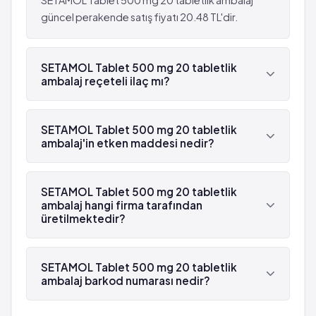
SETAMOL Tablet 500 mg 20 tabletlik ambalaj
güncel perakende satış fiyatı 20.48 TL'dir.
SETAMOL Tablet 500 mg 20 tabletlik
ambalaj reçeteli ilaç mı?
Evet, SETAMOL Tablet 500 mg 20 tabletlik
ambalaj beyaz reçetelidir.
SETAMOL Tablet 500 mg 20 tabletlik
ambalaj'in etken maddesi nedir?
SETAMOL Tablet 500 mg 20 tabletlik ambalaj'in
etken maddesi Parasetamol 'dür.
SETAMOL Tablet 500 mg 20 tabletlik
ambalaj hangi firma tarafından
üretilmektedir?
SETAMOL Tablet 500 mg 20 tabletlik ambalaj ,
VLD tarafından üretilmektedir.
SETAMOL Tablet 500 mg 20 tabletlik
ambalaj barkod numarası nedir?
SETAMOL Tablet 500 mg 20 tabletlik ambalaj'in