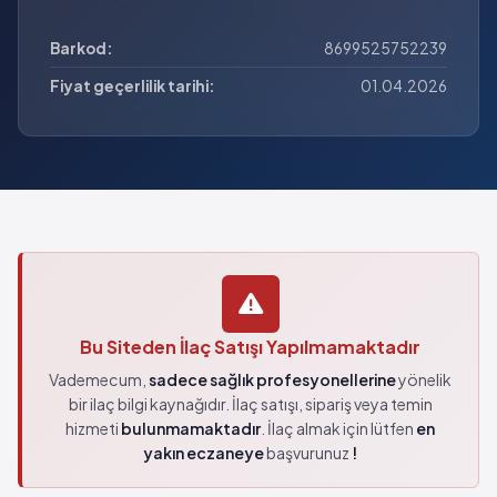
Barkod:
8699525752239
Fiyat geçerlilik tarihi:
01.04.2026
Bu Siteden İlaç Satışı Yapılmamaktadır
Vademecum,
sadece sağlık profesyonellerine
yönelik
bir ilaç bilgi kaynağıdır. İlaç satışı, sipariş veya temin
hizmeti
bulunmamaktadır
. İlaç almak için lütfen
en
yakın eczaneye
başvurunuz
!