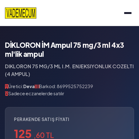
DİKLORON İM Ampul 75 mg/3 ml 4x3
ml'lik ampul
DIKLORON 75 MG/3 ML I.M. ENJEKSIYONLUK COZELTI
(4 AMPUL)
Üretici:
Deva
Barkod: 8699525752239
Sadece eczanelerde satılır
PERAKENDE SATIŞ FIYATI
125
,60 TL