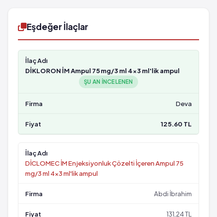
Eşdeğer İlaçlar
DİKLORON İM Ampul 75 mg/3 ml 4x3 ml'lik ampul
ŞU AN INCELENEN
Deva
125.60 TL
DİCLOMEC İM Enjeksiyonluk Çözelti İçeren Ampul 75
mg/3 ml 4x3 ml'lik ampul
Abdi İbrahim
131,24 TL