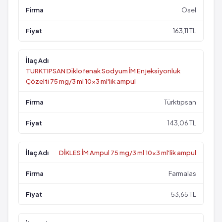
Osel
163,11 TL
TURKTIPSAN Diklofenak Sodyum İM Enjeksiyonluk
Çözelti 75 mg/3 ml 10x3 ml'lik ampul
Türktıpsan
143,06 TL
DİKLES İM Ampul 75 mg/3 ml 10x3 ml'lik ampul
Farmalas
53,65 TL