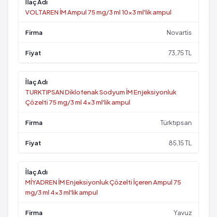
VOLTAREN İM Ampul 75 mg/3 ml 10x3 ml'lik ampul
Novartis
73,75 TL
TURKTIPSAN Diklofenak Sodyum İM Enjeksiyonluk
Çözelti 75 mg/3 ml 4x3 ml'lik ampul
Türktıpsan
85,15 TL
MİYADREN İM Enjeksiyonluk Çözelti İçeren Ampul 75
mg/3 ml 4x3 ml'lik ampul
Yavuz