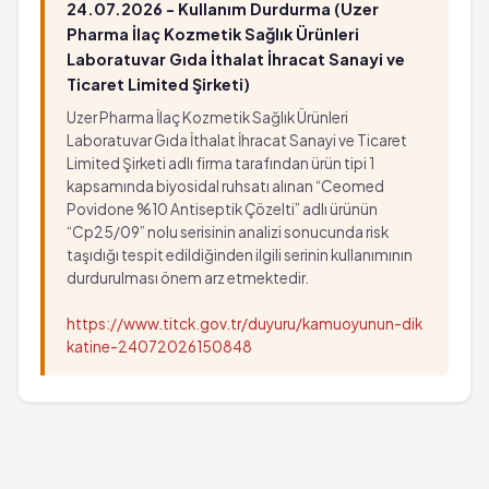
Kaşıntı
Özellikle yüzün ve boğazın şişmesi
24.07.2026 - Kullanım Durdurma (Uzer
Karın ağrısı
Havale
Pharma İlaç Kozmetik Sağlık Ürünleri
Bulantı
Baş ağrısı
Laboratuvar Gıda İthalat İhracat Sanayi ve
Kusma
Ticaret Limited Şirketi)
Baş dönmesi
Ülseratif kolit
Deri döküntüsü
Uzer Pharma İlaç Kozmetik Sağlık Ürünleri
Midenin üzerinde şiddetli ağrı
Morumsu-kırmızı lekeler
Laboratuvar Gıda İthalat İhracat Sanayi ve Ticaret
Grip benzeri semptomlar
Limited Şirketi adlı firma tarafından ürün tipi 1
Ateş*
kapsamında biyosidal ruhsatı alınan “Ceomed
Yorgunluk hissi
Kaşıntı
Povidone %10 Antiseptik Çözelti” adlı ürünün
Kas ağrıları
Karın ağrısı
“Cp25/09” nolu serisinin analizi sonucunda risk
Kan testi sonuçlarında karaciğer enzimlerinde artış
Bulantı
taşıdığı tespit edildiğinden ilgili serinin kullanımının
Deride kabarcık
Kusma
durdurulması önem arz etmektedir.
Deri renginin kırmızı ya da mor olması
Ülseratif kolit
https://www.titck.gov.tr/duyuru/kamuoyunun-dik
Kabarcıklı deri döküntüleri
Midenin üzerinde şiddetli ağrı
katine-24072026150848
Kabarcıkların oluşması
Grip benzeri semptomlar
Pullanma ya da soyulmayla birlikte görülen deri
Yorgunluk hissi
iltihabı
Kas ağrıları
Derinin güneşe hassasiyetinde artış
Kan testi sonuçlarında karaciğer enzimlerinde artış
Mor deri lekeleri
Deride kabarcık