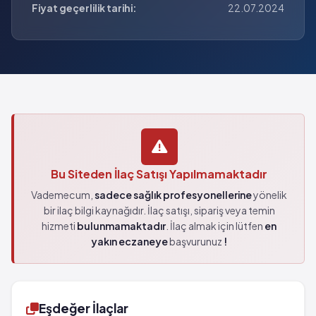
Fiyat geçerlilik tarihi:
22.07.2024
Bu Siteden İlaç Satışı Yapılmamaktadır
Vademecum,
sadece sağlık profesyonellerine
yönelik
bir ilaç bilgi kaynağıdır. İlaç satışı, sipariş veya temin
hizmeti
bulunmamaktadır
. İlaç almak için lütfen
en
yakın eczaneye
başvurunuz
!
Eşdeğer İlaçlar