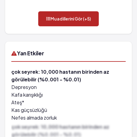
Muadillerini Gör (+5)
Yan Etkiler
çok seyrek: 10,000 hastanın birinden az
görülebilir (%0.001 - %0.01)
Depresyon
Kafa karışıklığı
Ateş*
Kas güçsüzlüğü
Nefes almada zorluk
Halüsinasyonlar
çok seyrek: 10,000 hastanın birinden az
Denge bozukluğu
görülebilir (%0.001 - %0.01)