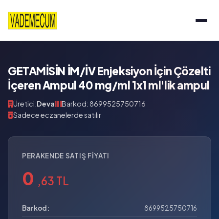
GETAMİSİN İM/İV Enjeksiyon İçin Çözelti
İçeren Ampul 40 mg/ml 1x1 ml'lik ampul
Üretici:
Deva
Barkod: 8699525750716
Sadece eczanelerde satılır
PERAKENDE SATIŞ FIYATI
0
,63 TL
Barkod:
8699525750716