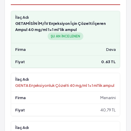
GETAMİSİN İM/İV Enjeksiyon İçin Çözelti İçeren
Ampul 40 mg/ml 1x1 ml'lik ampul
ŞU AN INCELENEN
Deva
0.63 TL
GENTA Enjeksiyonluk Çözelti 40 mg/ml 1x1 ml'lik ampul
Menarini
40,79 TL