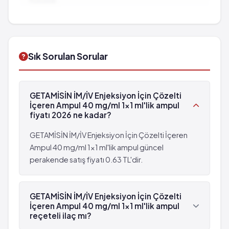
hususlar...
Işitme problemleri
Kanın yapısında bozukluk
İlaç Etkileşimleri:
Diğer ilaçlarla birlikte
Seyrek: 1,000 hastanın 1'inden az görülebilir
Kanda magnezyum/potasyum veya kalsiyum
kullanımında dikkat edilmesi gereken durumlar...
(%0.1 - %0.01)
seviyesinin düşük olması
Karın ağrısı ve kramplar ile seyreden kanlı ishal
Karaciğer fonksiyon testinde bozukluklar
Sık Sorulan Sorular
Bilinmiyor: eldeki verilerden hareketle
görülme sıklığı tahmin edilemiyor
Kanda granülositlerin sayısında azalma
GETAMİSİN İM/İV Enjeksiyon İçin Çözelti
Işitme problemleri
İçeren Ampul 40 mg/ml 1x1 ml'lik ampul
Seyrek: 1,000 hastanın 1'inden az görülebilir
fiyatı 2026 ne kadar?
(%0.1 - %0.01)
GETAMİSİN İM/İV Enjeksiyon İçin Çözelti İçeren
Karın ağrısı ve kramplar ile seyreden kanlı ishal
Ampul 40 mg/ml 1x1 ml'lik ampul güncel
perakende satış fiyatı 0.63 TL'dir.
GETAMİSİN İM/İV Enjeksiyon İçin Çözelti
İçeren Ampul 40 mg/ml 1x1 ml'lik ampul
reçeteli ilaç mı?