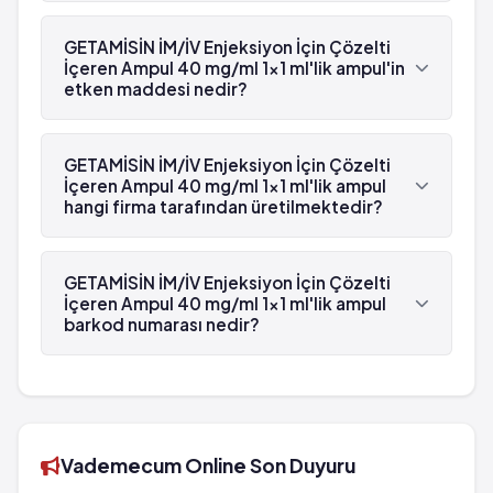
Evet, GETAMİSİN İM/İV Enjeksiyon İçin Çözelti
İçeren Ampul 40 mg/ml 1x1 ml'lik ampul beyaz
GETAMİSİN İM/İV Enjeksiyon İçin Çözelti
reçetelidir.
İçeren Ampul 40 mg/ml 1x1 ml'lik ampul'in
etken maddesi nedir?
GETAMİSİN İM/İV Enjeksiyon İçin Çözelti İçeren
Ampul 40 mg/ml 1x1 ml'lik ampul'in etken maddesi
GETAMİSİN İM/İV Enjeksiyon İçin Çözelti
Gentamisin 'dür.
İçeren Ampul 40 mg/ml 1x1 ml'lik ampul
hangi firma tarafından üretilmektedir?
GETAMİSİN İM/İV Enjeksiyon İçin Çözelti İçeren
Ampul 40 mg/ml 1x1 ml'lik ampul , Deva tarafından
GETAMİSİN İM/İV Enjeksiyon İçin Çözelti
üretilmektedir.
İçeren Ampul 40 mg/ml 1x1 ml'lik ampul
barkod numarası nedir?
GETAMİSİN İM/İV Enjeksiyon İçin Çözelti İçeren
Ampul 40 mg/ml 1x1 ml'lik ampul'in barkod
numarası 8699525750716'tür.
Vademecum Online Son Duyuru