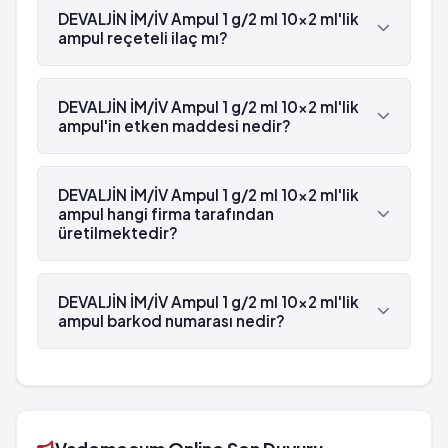
DEVALJİN İM/İV Ampul 1 g/2 ml 10x2 ml'lik
ampul reçeteli ilaç mı?
Evet, DEVALJİN İM/İV Ampul 1 g/2 ml 10x2 ml'lik
ampul beyaz reçetelidir.
DEVALJİN İM/İV Ampul 1 g/2 ml 10x2 ml'lik
ampul'in etken maddesi nedir?
DEVALJİN İM/İV Ampul 1 g/2 ml 10x2 ml'lik ampul'in
etken maddesi Metamizol sodyum 'dür.
DEVALJİN İM/İV Ampul 1 g/2 ml 10x2 ml'lik
ampul hangi firma tarafından
üretilmektedir?
DEVALJİN İM/İV Ampul 1 g/2 ml 10x2 ml'lik ampul ,
Deva tarafından üretilmektedir.
DEVALJİN İM/İV Ampul 1 g/2 ml 10x2 ml'lik
ampul barkod numarası nedir?
DEVALJİN İM/İV Ampul 1 g/2 ml 10x2 ml'lik ampul'in
barkod numarası 8699525750341'tür.