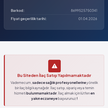
Barkod:
8699525750341
Fiyat geçerlilik tarihi:
01.04.2026
Bu Siteden İlaç Satışı Yapılmamaktadır
Vademecum,
sadece sağlık profesyonellerine
yönelik
bir ilaç bilgi kaynağıdır. İlaç satışı, sipariş veya temin
hizmeti
bulunmamaktadır
. İlaç almak için lütfen
en
yakın eczaneye
başvurunuz
!