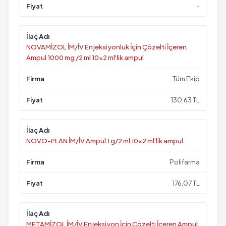
-
NOVAMİZOL İM/İV Enjeksiyonluk İçin Çözelti İçeren
Ampul 1000 mg /2 ml 10x2 ml'lik ampul
Tüm Ekip
130,63 TL
NOVO-PLAN İM/İV Ampul 1 g/2 ml 10x2 ml'lik ampul
Polifarma
176,07 TL
METAMİZOL İM/İV Enjeksiyon İçin Çözelti İçeren Ampul