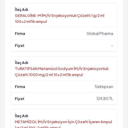
GERALGİNE-M İM/İV Enjeksiyonluk Çözelti 1 g/2 ml
100x2 ml'lik ampul
Global Pharma
-
TURKTIPSAN Metamizol Sodyum İM/İV Enjeksiyonluk
Çözelti 1000 mg/2 ml 10x2 ml'lik ampul
Türktıpsan
129,80 TL
METAMİZOL İM/İV Enjeksiyon İçin Çözelti İçeren Ampul
1 g/2 ml 100x2 ml'lik ampul