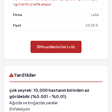
1 g/2 ml 10x2 ml'lik ampul
Lafar
54,38 TL
Muadillerini Gör (+16)
Yan Etkiler
çok seyrek: 10,000 hastanın birinden az
görülebilir (%0.001 - %0.01)
Ağızda ve boğazda yaralar
Enfeksiyon