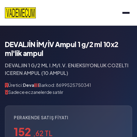
DEVALJİN İM/İV Ampul 1 g/2 ml 10x2
ml'lik ampul
DEVALJIN 1 G/2 ML I.M/I.V. ENJEKSIYONLUK COZELTI
ICEREN AMPUL (10 AMPUL)
Üretici:
Deva
Barkod: 8699525750341
Sadece eczanelerde satılır
PERAKENDE SATIŞ FIYATI
152
,62 TL