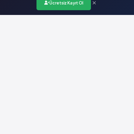
×
Ücretsiz Kayıt Ol
Türkiye'nin en kapsamlı ilaç karar destek sistemi. Sağlık
profesyonellerine güvenilir ve güncel ilaç bilgisi sunar.
Hızlı Erişim
Ana Sayfa
Hakkımızda
Yardım
İletişim