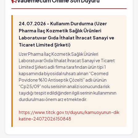
Vademecum Online Son Duyuru
24.07.2026 - Kullanım Durdurma (Uzer
Pharma İlaç Kozmetik Sağlık Ürünleri
Laboratuvar Gıda İthalat İhracat Sanayi ve
Ticaret Limited Şirketi)
Uzer Pharma İlaç Kozmetik Sağlık Ürünleri
Laboratuvar Gıda İthalat İhracat Sanayi ve Ticaret
Limited Şirketi adlı firma tarafından ürün tipi 1
kapsamında biyosidal ruhsatı alınan “Ceomed
Povidone %10 Antiseptik Çözelti” adlı ürünün
“Cp25/09” nolu serisinin analizi sonucunda risk
taşıdığı tespit edildiğinden ilgili serinin kullanımının
durdurulması önem arz etmektedir.
https://www.titck.gov.tr/duyuru/kamuoyunun-dik
katine-24072026150848