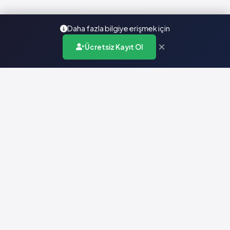
Daha fazla bilgiye erişmek için
×
Ücretsiz Kayıt Ol
Türkiye'nin en kapsamlı ilaç karar destek sistemi. Sağlık
profesyonellerine güvenilir ve güncel ilaç bilgisi sunar.
Hızlı Erişim
Ana Sayfa
Hakkımızda
Yardım