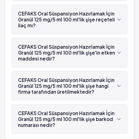
CEFAKS Oral Süspansiyon Hazırlamak İçin
Granül 125 mg/5 ml 100 ml'lik şişe reçeteli
ilaç mı?
Evet, CEFAKS Oral Süspansiyon Hazırlamak İçin
Granül 125 mg/5 ml 100 ml'lik şişe beyaz
CEFAKS Oral Süspansiyon Hazırlamak İçin
reçetelidir.
Granül 125 mg/5 ml 100 ml'lik şişe'in etken
maddesi nedir?
CEFAKS Oral Süspansiyon Hazırlamak İçin Granül
125 mg/5 ml 100 ml'lik şişe'in etken maddesi
CEFAKS Oral Süspansiyon Hazırlamak İçin
Sefuroksim 'dür.
Granül 125 mg/5 ml 100 ml'lik şişe hangi
firma tarafından üretilmektedir?
CEFAKS Oral Süspansiyon Hazırlamak İçin Granül
125 mg/5 ml 100 ml'lik şişe , Deva tarafından
CEFAKS Oral Süspansiyon Hazırlamak İçin
üretilmektedir.
Granül 125 mg/5 ml 100 ml'lik şişe barkod
numarası nedir?
CEFAKS Oral Süspansiyon Hazırlamak İçin Granül