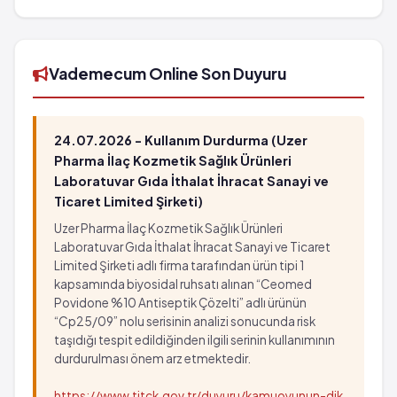
125 mg/5 ml 100 ml'lik şişe'in barkod numarası
8699525283047'tür.
Vademecum Online Son Duyuru
24.07.2026 - Kullanım Durdurma (Uzer
Pharma İlaç Kozmetik Sağlık Ürünleri
Laboratuvar Gıda İthalat İhracat Sanayi ve
Ticaret Limited Şirketi)
Uzer Pharma İlaç Kozmetik Sağlık Ürünleri
Laboratuvar Gıda İthalat İhracat Sanayi ve Ticaret
Limited Şirketi adlı firma tarafından ürün tipi 1
kapsamında biyosidal ruhsatı alınan “Ceomed
Povidone %10 Antiseptik Çözelti” adlı ürünün
“Cp25/09” nolu serisinin analizi sonucunda risk
taşıdığı tespit edildiğinden ilgili serinin kullanımının
durdurulması önem arz etmektedir.
https://www.titck.gov.tr/duyuru/kamuoyunun-dik