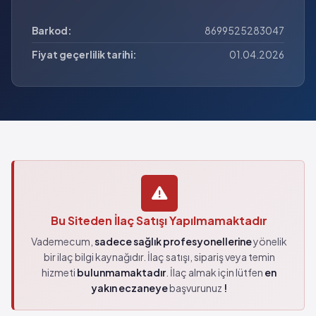
Barkod:
8699525283047
Fiyat geçerlilik tarihi:
01.04.2026
Bu Siteden İlaç Satışı Yapılmamaktadır
Vademecum,
sadece sağlık profesyonellerine
yönelik
bir ilaç bilgi kaynağıdır. İlaç satışı, sipariş veya temin
hizmeti
bulunmamaktadır
. İlaç almak için lütfen
en
yakın eczaneye
başvurunuz
!