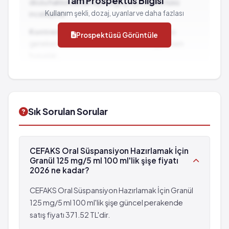
Tam Prospektüs Bilgisi
Seyrek: 1,000 hastanın 1'inden az görülebilir
dozu hakkında detaylı bilgi için prospektüsü
(%0.1 - %0.01)
Kullanım şekli, dozaj, uyarılar ve daha fazlası
inceleyiniz.
Kaşıntı
Kontrendikasyonlar:
İlacın kullanılmaması
Prospektüsü Görüntüle
Aşırı duyarlılık
gereken durumlar ve dikkat edilmesi gereken
Karaciğer iltihabı
hususlar...
Sarılık
İlaç Etkileşimleri:
Diğer ilaçlarla birlikte
Ilaç ateşi
kullanımında dikkat edilmesi gereken durumlar...
Serum hastalığı
Sık Sorulan Sorular
CEFAKS Oral Süspansiyon Hazırlamak İçin
Granül 125 mg/5 ml 100 ml'lik şişe fiyatı
2026 ne kadar?
CEFAKS Oral Süspansiyon Hazırlamak İçin Granül
125 mg/5 ml 100 ml'lik şişe güncel perakende
satış fiyatı 371.52 TL'dir.