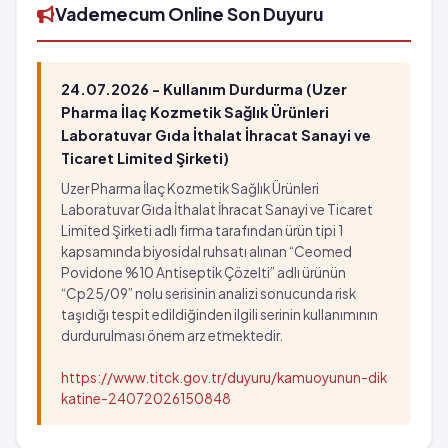
Vademecum Online Son Duyuru
24.07.2026 - Kullanım Durdurma (Uzer
Pharma İlaç Kozmetik Sağlık Ürünleri
Laboratuvar Gıda İthalat İhracat Sanayi ve
Ticaret Limited Şirketi)
Uzer Pharma İlaç Kozmetik Sağlık Ürünleri
Laboratuvar Gıda İthalat İhracat Sanayi ve Ticaret
Limited Şirketi adlı firma tarafından ürün tipi 1
kapsamında biyosidal ruhsatı alınan “Ceomed
Povidone %10 Antiseptik Çözelti” adlı ürünün
“Cp25/09” nolu serisinin analizi sonucunda risk
taşıdığı tespit edildiğinden ilgili serinin kullanımının
durdurulması önem arz etmektedir.
https://www.titck.gov.tr/duyuru/kamuoyunun-dik
katine-24072026150848