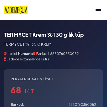
TERMYCET Krem %1 30 g'lık tüp
TERMYCET %1 30 G KREM
Üretici:
Humanis
Barkod: 8680760350052
Sadece eczanelerde satılır
PERAKENDE SATIŞ FIYATI
68
,14 TL
Barkod:
8680760350052