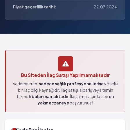
Fiyat geçerlilik tarihi:
22.07.2024
Bu Siteden İlaç Satışı Yapılmamaktadır
Vademecum,
sadece sağlık profesyonellerine
yönelik
bir ilaç bilgi kaynağıdır. İlaç satışı, sipariş veya temin
hizmeti
bulunmamaktadır
. İlaç almak için lütfen
en
yakın eczaneye
başvurunuz
!