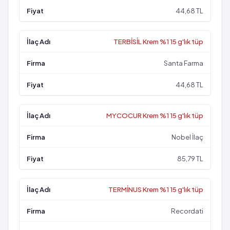
44,68 TL
TERBİSİL Krem %1 15 g'lık tüp
Santa Farma
44,68 TL
MYCOCUR Krem %1 15 g'lık tüp
Nobel İlaç
85,79 TL
TERMİNUS Krem %1 15 g'lık tüp
Recordati