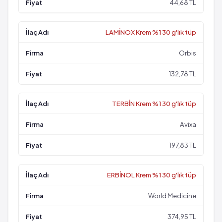
44,68 TL
LAMİNOX Krem %1 30 g'lık tüp
Orbis
132,78 TL
TERBİN Krem %1 30 g'lık tüp
Avixa
197,83 TL
ERBİNOL Krem %1 30 g'lık tüp
World Medicine
374,95 TL