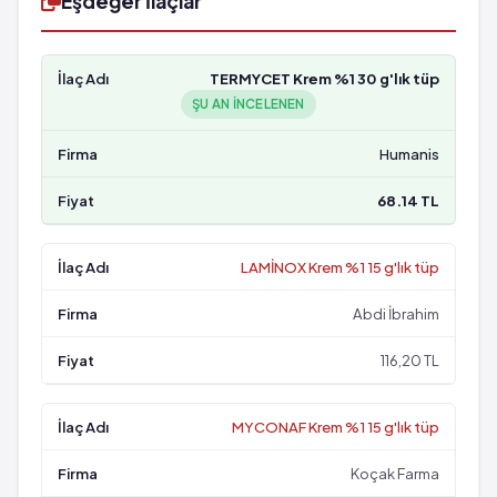
Eşdeğer İlaçlar
TERMYCET Krem %1 30 g'lık tüp
ŞU AN INCELENEN
Humanis
68.14 TL
LAMİNOX Krem %1 15 g'lık tüp
Abdi İbrahim
116,20 TL
MYCONAF Krem %1 15 g'lık tüp
Koçak Farma