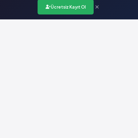
×
Ücretsiz Kayıt Ol
Türkiye'nin en kapsamlı ilaç karar destek sistemi. Sağlık
profesyonellerine güvenilir ve güncel ilaç bilgisi sunar.
Hızlı Erişim
Ana Sayfa
Hakkımızda
Yardım
İletişim