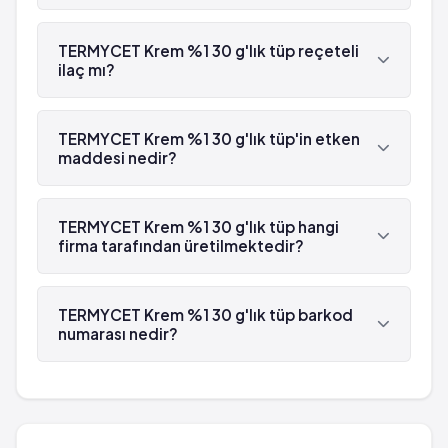
TERMYCET Krem %1 30 g'lık tüp reçeteli
ilaç mı?
Evet, TERMYCET Krem %1 30 g'lık tüp beyaz
reçetelidir.
TERMYCET Krem %1 30 g'lık tüp'in etken
maddesi nedir?
TERMYCET Krem %1 30 g'lık tüp'in etken maddesi
Terbinafin 'dür.
TERMYCET Krem %1 30 g'lık tüp hangi
firma tarafından üretilmektedir?
TERMYCET Krem %1 30 g'lık tüp , Humanis
tarafından üretilmektedir.
TERMYCET Krem %1 30 g'lık tüp barkod
numarası nedir?
TERMYCET Krem %1 30 g'lık tüp'in barkod
numarası 8680760350052'tür.