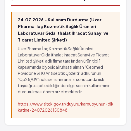
Eklem/kas ağrısı
Depresyon
El/ayak ağrısı
Kimlik kaybı hissi
Sırt ağrısı
El ve ayaklarda soğukluk
24.07.2026 - Kullanım Durdurma (Uzer
Göz ağrısı
Burun irritasyonu
Pharma İlaç Kozmetik Sağlık Ürünleri
Gözde irritasyon ve ışığa karşı aşırı duyarlılık
Sinüslerde inflamasyon
Laboratuvar Gıda İthalat İhracat Sanayi ve
Kulak çınlaması
Ticaret Limited Şirketi)
Boğazda ve/veya ses tellerinde ağrı
Kulak ağrısı
Kas sertliği
Uzer Pharma İlaç Kozmetik Sağlık Ürünleri
Kaşıntı
Eklem/kas ağrısı
Laboratuvar Gıda İthalat İhracat Sanayi ve Ticaret
Su kaybı
Limited Şirketi adlı firma tarafından ürün tipi 1
El/ayak ağrısı
kapsamında biyosidal ruhsatı alınan “Ceomed
Sık ve çok miktarda idrara çıkma
Sırt ağrısı
Povidone %10 Antiseptik Çözelti” adlı ürünün
Kan basıncında yükselme
Göz ağrısı
“Cp25/09” nolu serisinin analizi sonucunda risk
Ishal
Gözde irritasyon ve ışığa karşı aşırı duyarlılık
taşıdığı tespit edildiğinden ilgili serinin kullanımının
Seyrek: 1,000 hastanın 1'inden az görülebilir
Kulak çınlaması
durdurulması önem arz etmektedir.
(%0.1 - %0.01)
Kulak ağrısı
https://www.titck.gov.tr/duyuru/kamuoyunun-dik
Kas spazmı
Kaşıntı
katine-24072026150848
Kas gevşekliği
Su kaybı
Reflekslerde azalma
Sık ve çok miktarda idrara çıkma
Hareket problemleri
Kan basıncında yükselme