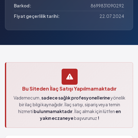
Barkod:
8699831090292
Fiyat geçerlilik tarihi:
22.07.2024
Bu Siteden İlaç Satışı Yapılmamaktadır
Vademecum,
sadece sağlık profesyonellerine
yönelik
bir ilaç bilgi kaynağıdır. İlaç satışı, sipariş veya temin
hizmeti
bulunmamaktadır
. İlaç almak için lütfen
en
yakın eczaneye
başvurunuz
!