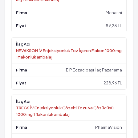
Menarini
189,28 TL
NEVAKSON İV Enjeksiyonluk Toz İçeren Flakon 1000 mg
1 flakonluk ambalaj
EİP Eczacıbaşı İlaç Pazarlama
228,96 TL
TREGS İV Enjeksiyonluk Çözelti Tozu ve Çözücüsü
1000 mg 1 flakonluk ambalaj
PharmaVision