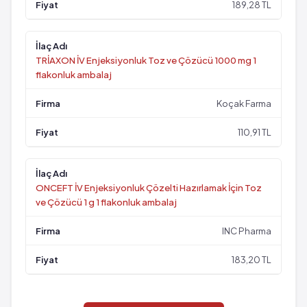
189,28 TL
TRİAXON İV Enjeksiyonluk Toz ve Çözücü 1000 mg 1
flakonluk ambalaj
Koçak Farma
110,91 TL
ONCEFT İV Enjeksiyonluk Çözelti Hazırlamak İçin Toz
ve Çözücü 1 g 1 flakonluk ambalaj
INC Pharma
183,20 TL