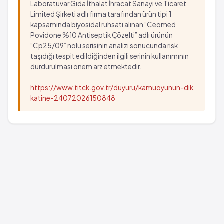
Laboratuvar Gıda İthalat İhracat Sanayi ve Ticaret
Limited Şirketi adlı firma tarafından ürün tipi 1
kapsamında biyosidal ruhsatı alınan “Ceomed
Povidone %10 Antiseptik Çözelti” adlı ürünün
“Cp25/09” nolu serisinin analizi sonucunda risk
taşıdığı tespit edildiğinden ilgili serinin kullanımının
durdurulması önem arz etmektedir.
https://www.titck.gov.tr/duyuru/kamuoyunun-dik
katine-24072026150848