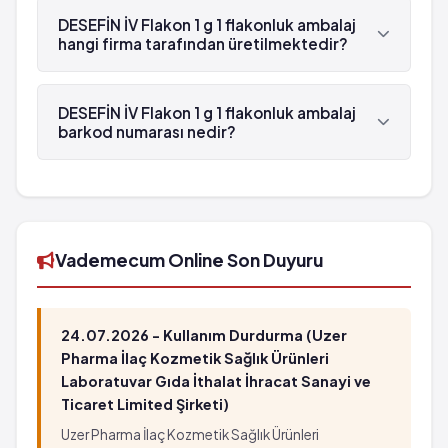
Ellerin, ayakların ve bileklerin aniden şişmesi
maddesi Seftriakson 'dür.
DESEFİN İV Flakon 1 g 1 flakonluk ambalaj
Çok seyrek: Ciddi deri döküntüleri.
hangi firma tarafından üretilmektedir?
Eer şiddetli deri döküntüsü yaşarsanız, hemen
doktorunuza gidiniz. Belirtiler arasında, kabarcıklar
DESEFİN İV Flakon 1 g 1 flakonluk ambalaj , Deva
veya deride soyulma ile birlikte hızla gelişen şiddetli
tarafından üretilmektedir.
DESEFİN İV Flakon 1 g 1 flakonluk ambalaj
döküntü, ağız kısmında kabarcıklar oluşması da
barkod numarası nedir?
olasıdır.
DESEFİN İV Flakon 1 g 1 flakonluk ambalaj'in
barkod numarası 8699525272355'tür.
Vademecum Online Son Duyuru
24.07.2026 - Kullanım Durdurma (Uzer
Pharma İlaç Kozmetik Sağlık Ürünleri
Laboratuvar Gıda İthalat İhracat Sanayi ve
Ticaret Limited Şirketi)
Uzer Pharma İlaç Kozmetik Sağlık Ürünleri