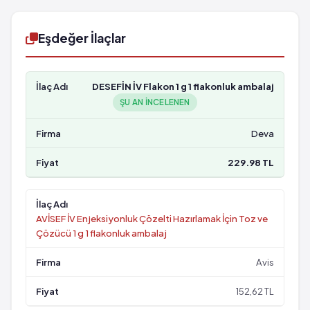
Eşdeğer İlaçlar
DESEFİN İV Flakon 1 g 1 flakonluk ambalaj
ŞU AN INCELENEN
Deva
229.98 TL
AVİSEF İV Enjeksiyonluk Çözelti Hazırlamak İçin Toz ve
Çözücü 1 g 1 flakonluk ambalaj
Avis
152,62 TL