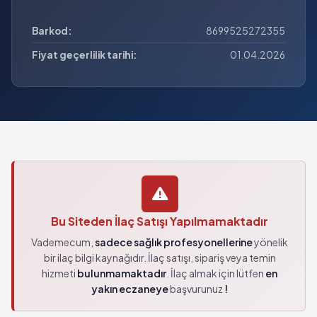
Barkod:
8699525272355
Fiyat geçerlilik tarihi:
01.04.2026
Bu Siteden İlaç Satışı Yapılmamaktadır
Vademecum,
sadece sağlık profesyonellerine
yönelik
bir ilaç bilgi kaynağıdır. İlaç satışı, sipariş veya temin
hizmeti
bulunmamaktadır
. İlaç almak için lütfen
en
yakın eczaneye
başvurunuz
!