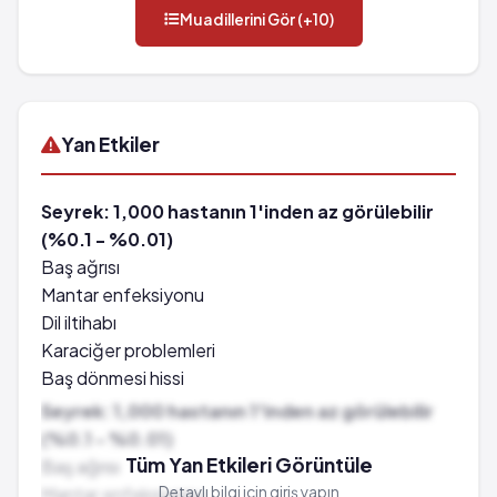
Muadillerini Gör (+10)
Yan Etkiler
Seyrek: 1,000 hastanın 1'inden az görülebilir
(%0.1 - %0.01)
Baş ağrısı
Mantar enfeksiyonu
Dil iltihabı
Karaciğer problemleri
Baş dönmesi hissi
Kan ile ilişkili rahatsızlıklar
Seyrek: 1,000 hastanın 1'inden az görülebilir
Ağızda yara oluşması
(%0.1 - %0.01)
Böbrek sorunları
Tüm Yan Etkileri Görüntüle
Baş ağrısı
İdrarınızda kan ve şeker olması
Mantar enfeksiyonu
Detaylı bilgi için giriş yapın