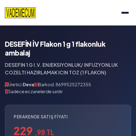
DESEFİN İV Flakon 1 g 1 flakonluk
ambalaj
DESEFIN 1 G I.V. ENJEKSIYONLUK/ INFUZYONLUK
COZELTI HAZIRLAMAK ICIN TOZ (1 FLAKON)
Üretici:
Deva
Barkod: 8699525272355
Sadece eczanelerde satılır
PERAKENDE SATIŞ FIYATI
229
,98 TL