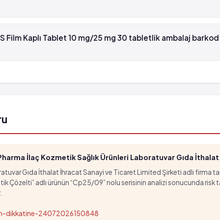
m Kaplı Tablet 10 mg/25 mg 30 tabletlik ambalaj , Nobel İlaç taraf
Film Kaplı Tablet 10 mg/25 mg 30 tabletlik ambalaj barkod
lm Kaplı Tablet 10 mg/25 mg 30 tabletlik ambalaj'in barkod numara
ür.
ru
arma İlaç Kozmetik Sağlık Ürünleri Laboratuvar Gıda İthalat İ
tuvar Gıda İthalat İhracat Sanayi ve Ticaret Limited Şirketi adlı firma t
özelti” adlı ürünün “Cp25/09” nolu serisinin analizi sonucunda risk taşıd
.
nun-dikkatine-24072026150848