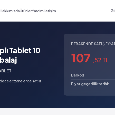
Gi
Hakkımızda
Ürünler
Yardım
İletişim
PERAKENDE SATIŞ FIYAT
ı Tablet 10
107
balaj
,52 TL
ABLET
Barkod:
dece eczanelerde satılır
Fiyat geçerlilik tarihi: