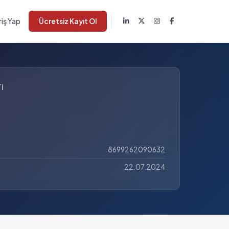
riş Yap
Ücretsiz Kayıt Ol
I
8699262090632
22.07.2024