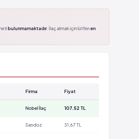
zmeti
bulunmamaktadır
. İlaç almak için lütfen
en
Firma
Fiyat
Nobel İlaç
107.52 TL
Sandoz
31,67 TL