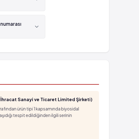
ından
 numarası
sı
hracat Sanayi ve Ticaret Limited Şirketi)
arafından ürün tipi 1 kapsamında biyosidal
ığı tespit edildiğinden ilgili serinin