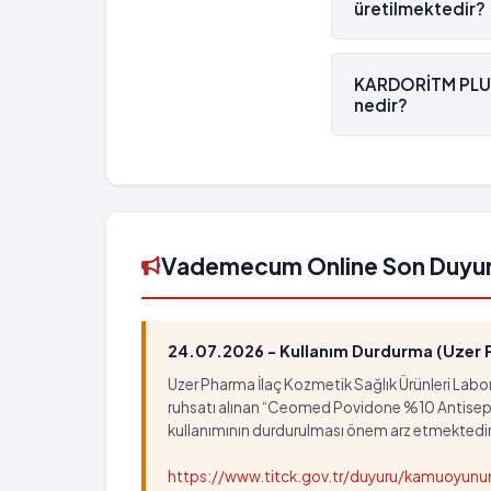
üretilmektedir?
Allerjik burun akıntısı
Göz yaşı azalması
KARDORİTM PLUS Fil
Ereksiyon bozuklukları
üretilmektedir.
KARDORİTM PLUS 
Abuslar
nedir?
KARDORİTM PLUS Fi
8699262090632't
Vademecum Online Son Duyu
24.07.2026 - Kullanım Durdurma (Uzer Ph
Uzer Pharma İlaç Kozmetik Sağlık Ürünleri Labora
ruhsatı alınan “Ceomed Povidone %10 Antiseptik Ç
kullanımının durdurulması önem arz etmektedir
https://www.titck.gov.tr/duyuru/kamuoyu