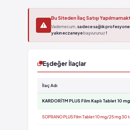
Bu Siteden İlaç Satışı Yapılmamak
Vademecum,
sadece sağlık profesyonel
yakın eczaneye
başvurunuz
!
Eşdeğer İlaçlar
İlaç Adı
KARDORİTM PLUS Film Kaplı Tablet 10 mg/
SOPRANO PLUS Film Tablet 10 mg/25 mg 30 ta