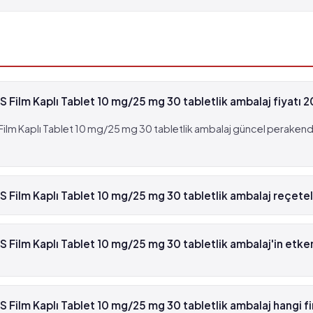
bilir (%0.1 - %0.01)
, fakat 1,000 hastanın birinden fazla görülebilir (%0.1 
ilm Kaplı Tablet 10 mg/25 mg 30 tabletlik ambalaj fiyatı 
m Kaplı Tablet 10 mg/25 mg 30 tabletlik ambalaj güncel perakende 
bilir (%0.1 - %0.01)
ilm Kaplı Tablet 10 mg/25 mg 30 tabletlik ambalaj reçeteli
US Film Kaplı Tablet 10 mg/25 mg 30 tabletlik ambalaj beyaz reçete
Film Kaplı Tablet 10 mg/25 mg 30 tabletlik ambalaj'in etk
m Kaplı Tablet 10 mg/25 mg 30 tabletlik ambalaj'in etken maddesi 
ilm Kaplı Tablet 10 mg/25 mg 30 tabletlik ambalaj hangi f