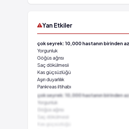
Yan Etkiler
çok seyrek: 10,000 hastanın birinden az
Yorgunluk
Göğüs ağrısı
Saç dökülmesii
Kas güçsüzlüğü
Aşırı duyarlılık
Pankreas iltihabı
Kan basıncında düşme
çok seyrek: 10,000 hastanın birinden az
Uyuşukluk hissi
Yorgunluk
Güçsüzlük hissi
Göğüs ağrısı
Kalp hızında yavaşlama
Saç dökülmesii
Karaciğer bozukluğu belirtileri
Kas güçsüzlüğü