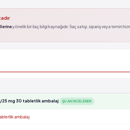
tadır
lerine
yönelik bir ilaç bilgi kaynağıdır. İlaç satışı, sipariş veya temin hi
25 mg 30 tabletlik ambalaj
ŞU AN INCELENEN
bletlik ambalaj