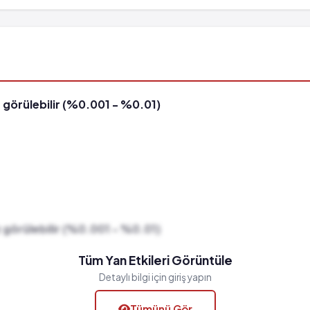
 görülebilir (%0.001 - %0.01)
 görülebilir (%0.001 - %0.01)
Tüm Yan Etkileri Görüntüle
Detaylı bilgi için giriş yapın
Tümünü Gör