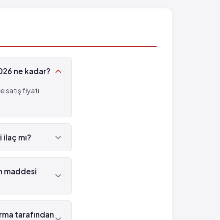
- %1)
2026 ne kadar?
satış fiyatı
 ilaç mı?
lidir.
en maddesi
Bisoprolol 'dür.
irma tarafından