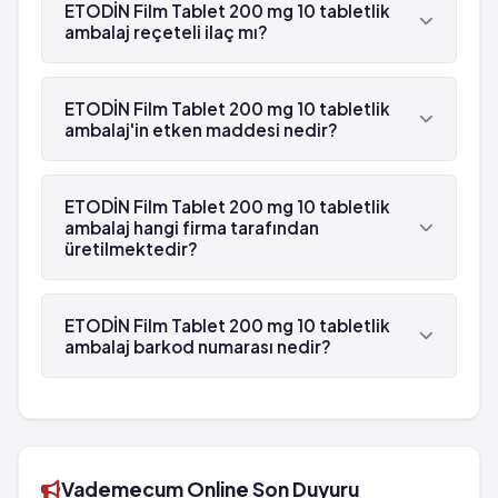
Baş dönmesi
ETODİN Film Tablet 200 mg 10 tabletlik
Olağandışı berelenme veya kanama
ambalaj reçeteli ilaç mı?
Kabızlık
Görme veya konuşma değişiklikleri
Mide bulantısı
Bazı alerjik belirtiler
Evet, ETODİN Film Tablet 200 mg 10 tabletlik
Gaz
Genel yan etkiler
ambalaj beyaz reçetelidir.
ETODİN Film Tablet 200 mg 10 tabletlik
Burun tıkanıklığı
Baş ağrısı
ambalaj'in etken maddesi nedir?
Mide yanması
Güçsüzlük
Mide rahatsızlıkları
ETODİN Film Tablet 200 mg 10 tabletlik ambalaj'in
Ishal
etken maddesi Etodolak 'dür.
ETODİN Film Tablet 200 mg 10 tabletlik
Baş dönmesi
ambalaj hangi firma tarafından
Kabızlık
üretilmektedir?
Mide bulantısı
Gaz
ETODİN Film Tablet 200 mg 10 tabletlik ambalaj ,
Burun tıkanıklığı
Ulkar tarafından üretilmektedir.
ETODİN Film Tablet 200 mg 10 tabletlik
Mide yanması
ambalaj barkod numarası nedir?
Mide rahatsızlıkları
ETODİN Film Tablet 200 mg 10 tabletlik ambalaj'in
barkod numarası 8697473090618'tür.
Vademecum Online Son Duyuru