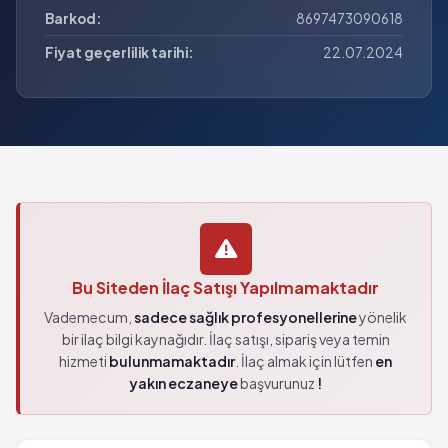
Barkod:
8697473090618
Fiyat geçerlilik tarihi:
22.07.2024
Bu Siteden İlaç Satışı Yapılmamaktadır
Vademecum,
sadece sağlık profesyonellerine
yönelik
bir ilaç bilgi kaynağıdır. İlaç satışı, sipariş veya temin
hizmeti
bulunmamaktadır
. İlaç almak için lütfen
en
yakın eczaneye
başvurunuz
!