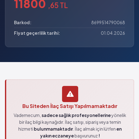
11800
,65 TL
Barkod:
8699514790068
Fiyat geçerlilik tarihi:
01.04.2026
Bu Siteden İlaç Satışı Yapılmamaktadır
Vademecum,
sadece sağlık profesyonellerine
yönelik
bir ilaç bilgi kaynağıdır. İlaç satışı, sipariş veya temin
hizmeti
bulunmamaktadır
. İlaç almak için lütfen
en
yakın eczaneye
başvurunuz
!