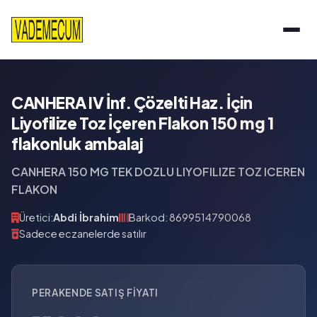
CANHERA IV İnf. Çözelti Haz. İçin
Liyofilize Toz İçeren Flakon 150 mg 1
flakonluk ambalaj
CANHERA 150 MG TEK DOZLU LIYOFILIZE TOZ ICEREN
FLAKON
Üretici:
Abdi İbrahim
Barkod: 8699514790068
Sadece eczanelerde satılır
PERAKENDE SATIŞ FIYATI