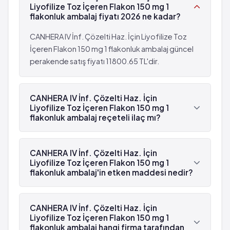
Trombosit sayısında azalma
Liyofilize Toz İçeren Flakon 150 mg 1
Öksürük
Morluklar
flakonluk ambalaj fiyatı 2026 ne kadar?
Kusma
Parmak veya ayak parmaklarında uyuşma veya
Bulantı
CANHERA IV İnf. Çözelti Haz. İçin Liyofilize Toz
karıncalanma
Yaygın: 10 hastanın birinden az, fakat 100
İçeren Flakon 150 mg 1 flakonluk ambalaj güncel
El ayak bilek yüz ve dudakta nefes almayı
hastanın birinden fazla görülebilir (%1 - %10)
perakende satış fiyatı 11800.65 TL'dir.
zorlaştıracak şekilde şişme
Alerjik reaksiyonlar
Nefes darlığı
Boğaz enfeksiyonları
Baş ağrısı
CANHERA IV İnf. Çözelti Haz. İçin
Mesane ve deri enfeksiyonları
Öksürük
Liyofilize Toz İçeren Flakon 150 mg 1
Zona hastalığı
Kusma
flakonluk ambalaj reçeteli ilaç mı?
Memede iltihaplanma
Bulantı
Evet, CANHERA IV İnf. Çözelti Haz. İçin Liyofilize
Böbrek bozuklukları
Yaygın: 10 hastanın birinden az, fakat 100
Toz İçeren Flakon 150 mg 1 flakonluk ambalaj
Kasların aşırı gerginliği
CANHERA IV İnf. Çözelti Haz. İçin
hastanın birinden fazla görülebilir (%1 - %10)
beyaz reçetelidir.
Liyofilize Toz İçeren Flakon 150 mg 1
Kaşıntılı döküntü
Alerjik reaksiyonlar
flakonluk ambalaj'in etken maddesi nedir?
Uyuklama
Boğaz enfeksiyonları
Basur
Mesane ve deri enfeksiyonları
CANHERA IV İnf. Çözelti Haz. İçin Liyofilize Toz
Ağız ve cildin kuruması
Zona hastalığı
İçeren Flakon 150 mg 1 flakonluk ambalaj'in etken
CANHERA IV İnf. Çözelti Haz. İçin
Göz kuruluğu
maddesi Trastuzumab 'dür.
Liyofilize Toz İçeren Flakon 150 mg 1
Memede iltihaplanma
flakonluk ambalaj hangi firma tarafından
Terleme