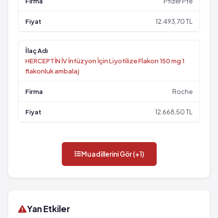
Pfizer Pfe
12.493,70 TL
HERCEPTİN İV İnfüzyon İçin Liyofilize Flakon 150 mg 1
flakonluk ambalaj
Roche
12.668,50 TL
Muadillerini Gör (+1)
Yan Etkiler