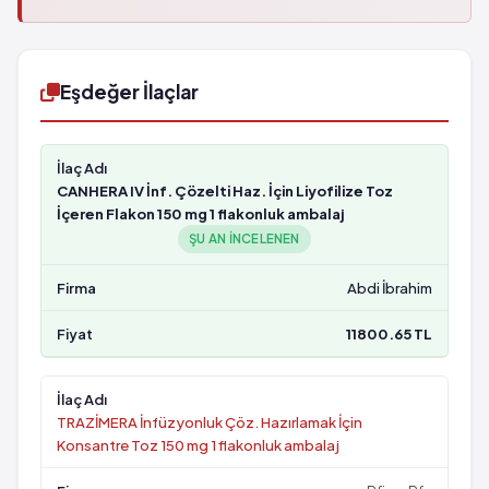
Eşdeğer İlaçlar
CANHERA IV İnf. Çözelti Haz. İçin Liyofilize Toz
İçeren Flakon 150 mg 1 flakonluk ambalaj
ŞU AN INCELENEN
Abdi İbrahim
11800.65 TL
TRAZİMERA İnfüzyonluk Çöz. Hazırlamak İçin
Konsantre Toz 150 mg 1 flakonluk ambalaj