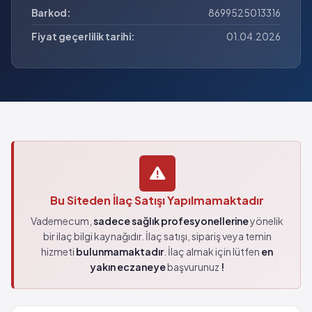
Barkod:
8699525013316
Fiyat geçerlilik tarihi:
01.04.2026
Bu Siteden İlaç Satışı Yapılmamaktadır
Vademecum,
sadece sağlık profesyonellerine
yönelik
bir ilaç bilgi kaynağıdır. İlaç satışı, sipariş veya temin
hizmeti
bulunmamaktadır
. İlaç almak için lütfen
en
yakın eczaneye
başvurunuz
!