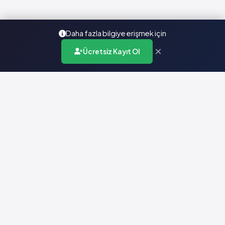
Daha fazla bilgiye erişmek için
×
Ücretsiz Kayıt Ol
Türkiye'nin en kapsamlı ilaç karar destek sistemi. Sağlık
profesyonellerine güvenilir ve güncel ilaç bilgisi sunar.
Hızlı Erişim
Ana Sayfa
Hakkımızda