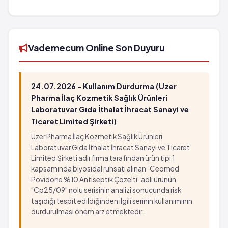
KARDOZİN Tablet 4 mg 20 tabletlik ambalaj'in
Bulanık görme
Mide ve bağırsaklarda iltihap
barkod numarası 8699525013316'tür.
Saç dökülmesii
Eklemlerde iltihap
Kurdeşen
Ağrılı eklem
Kas güçsüzlüğü
çok seyrek: 10,000 hastanın birinden az
Vademecum Online Son Duyuru
Karaciğer iltihabı
görülebilir (%0.001 - %0.01)
Rahatsızlık hissi
,sinirlilik
Kas krampları
Baş dönmesi
24.07.2026 - Kullanım Durdurma (Uzer
Nefes almada güçlük
Bulanık görme
Pharma İlaç Kozmetik Sağlık Ürünleri
Yüz kızarması
Saç dökülmesii
Laboratuvar Gıda İthalat İhracat Sanayi ve
Bayılma hissi
Ticaret Limited Şirketi)
Kurdeşen
İdrara çıkma sıklığının artması
Kas güçsüzlüğü
Uzer Pharma İlaç Kozmetik Sağlık Ürünleri
Yorguluk
Karaciğer iltihabı
Laboratuvar Gıda İthalat İhracat Sanayi ve Ticaret
Deride kırmızı lekeler
Limited Şirketi adlı firma tarafından ürün tipi 1
Rahatsızlık hissi
kapsamında biyosidal ruhsatı alınan “Ceomed
Kandaki akyuvar sayısında azalma
Kas krampları
Povidone %10 Antiseptik Çözelti” adlı ürünün
Erkeklerde göğüslerde rahatsızlık
Nefes almada güçlük
“Cp25/09” nolu serisinin analizi sonucunda risk
Elde/ayaklarda uyuşma
Yüz kızarması
taşıdığı tespit edildiğinden ilgili serinin kullanımının
Peniste ağrılı sürekli sertleşme
Bayılma hissi
durdurulması önem arz etmektedir.
Nabız düzensizliği
İdrara çıkma sıklığının artması