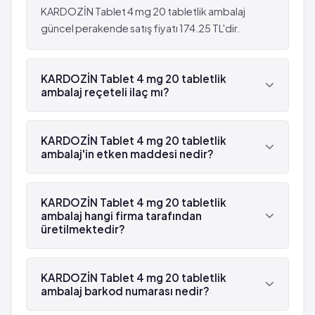
Titreme
(%0.1 - %1)
KARDOZİN Tablet 4 mg 20 tabletlik ambalaj
Gaz
Uykusuzluk
güncel perakende satış fiyatı 174.25 TL'dir.
Endişe
Ishal
Burun kanaması
Göğüs ağrısı
Iktidarsızlık
KARDOZİN Tablet 4 mg 20 tabletlik
Kulak çınlaması
ambalaj reçeteli ilaç mı?
Cinsel güçsüzlük
Kabızlık
Kalp krizi
Kusma
Evet, KARDOZİN Tablet 4 mg 20 tabletlik ambalaj
İdrara çıkma sıklığının artması
Titreme
beyaz reçetelidir.
KARDOZİN Tablet 4 mg 20 tabletlik
Kanlı idrar
Gaz
ambalaj'in etken maddesi nedir?
Alerji
Endişe
İştah artışı ya da azalması
KARDOZİN Tablet 4 mg 20 tabletlik ambalaj'in
Burun kanaması
etken maddesi Doksazosin 'dür.
Mide ve bağırsaklarda iltihap
KARDOZİN Tablet 4 mg 20 tabletlik
Iktidarsızlık
ambalaj hangi firma tarafından
Eklemlerde iltihap
Cinsel güçsüzlük
üretilmektedir?
Ağrılı eklem
Kalp krizi
çok seyrek: 10,000 hastanın birinden az
İdrara çıkma sıklığının artması
KARDOZİN Tablet 4 mg 20 tabletlik ambalaj ,
görülebilir (%0.001 - %0.01)
Kanlı idrar
Deva tarafından üretilmektedir.
KARDOZİN Tablet 4 mg 20 tabletlik
,sinirlilik
Alerji
ambalaj barkod numarası nedir?
Baş dönmesi
İştah artışı ya da azalması