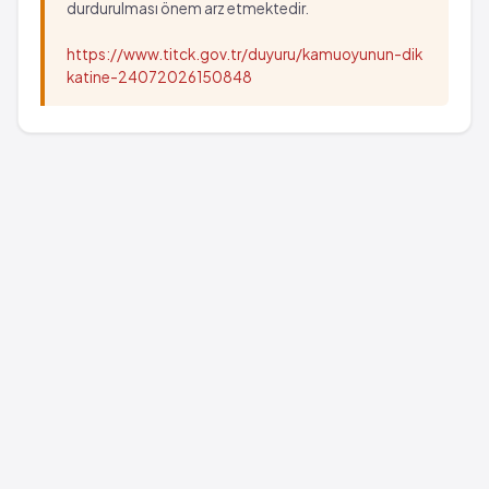
durdurulması önem arz etmektedir.
https://www.titck.gov.tr/duyuru/kamuoyunun-dik
katine-24072026150848