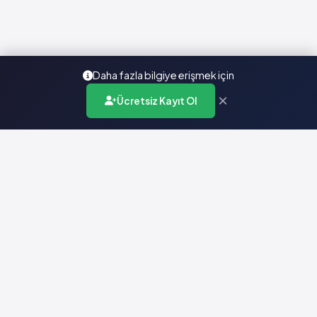
Daha fazla bilgiye erişmek için
×
Ücretsiz Kayıt Ol
Türkiye'nin en kapsamlı ilaç karar destek sistemi. Sağlık
profesyonellerine güvenilir ve güncel ilaç bilgisi sunar.
Hızlı Erişim
Ana Sayfa