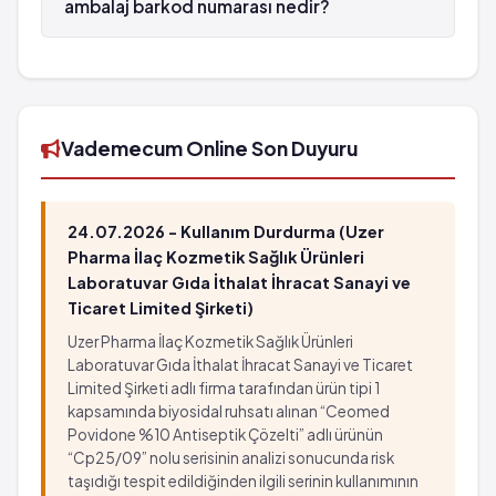
ambalaj barkod numarası nedir?
GEMYSETİN Kapsül 250 mg 24 kapsüllük
ambalaj'in barkod numarası 8699525157621'tür.
Vademecum Online Son Duyuru
24.07.2026 - Kullanım Durdurma (Uzer
Pharma İlaç Kozmetik Sağlık Ürünleri
Laboratuvar Gıda İthalat İhracat Sanayi ve
Ticaret Limited Şirketi)
Uzer Pharma İlaç Kozmetik Sağlık Ürünleri
Laboratuvar Gıda İthalat İhracat Sanayi ve Ticaret
Limited Şirketi adlı firma tarafından ürün tipi 1
kapsamında biyosidal ruhsatı alınan “Ceomed
Povidone %10 Antiseptik Çözelti” adlı ürünün
“Cp25/09” nolu serisinin analizi sonucunda risk
taşıdığı tespit edildiğinden ilgili serinin kullanımının