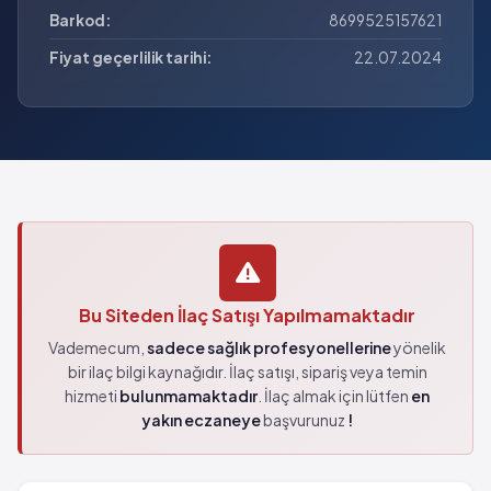
Barkod:
8699525157621
Fiyat geçerlilik tarihi:
22.07.2024
Bu Siteden İlaç Satışı Yapılmamaktadır
Vademecum,
sadece sağlık profesyonellerine
yönelik
bir ilaç bilgi kaynağıdır. İlaç satışı, sipariş veya temin
hizmeti
bulunmamaktadır
. İlaç almak için lütfen
en
yakın eczaneye
başvurunuz
!