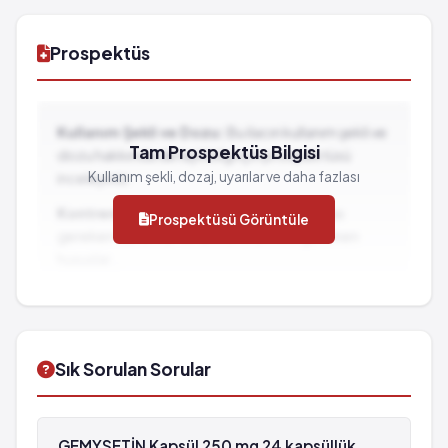
Prospektüs
Kullanım Şekli ve Dozu:
Bu ilacın kullanım şekli ve
Tam Prospektüs Bilgisi
dozu hakkında detaylı bilgi için prospektüsü
Kullanım şekli, dozaj, uyarılar ve daha fazlası
inceleyiniz.
Kontrendikasyonlar:
İlacın kullanılmaması
Prospektüsü Görüntüle
gereken durumlar ve dikkat edilmesi gereken
hususlar...
İlaç Etkileşimleri:
Diğer ilaçlarla birlikte
kullanımında dikkat edilmesi gereken durumlar...
Sık Sorulan Sorular
GEMYSETİN Kapsül 250 mg 24 kapsüllük