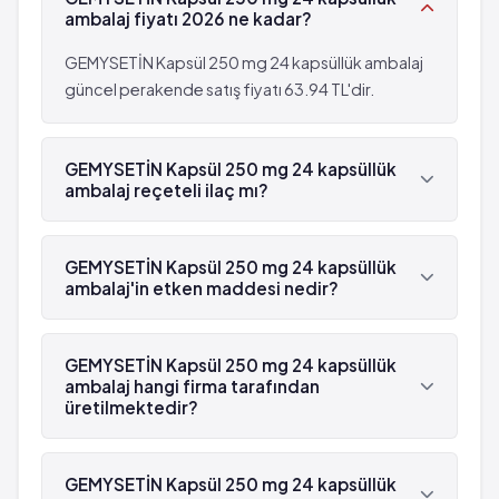
ambalaj fiyatı 2026 ne kadar?
GEMYSETİN Kapsül 250 mg 24 kapsüllük ambalaj
güncel perakende satış fiyatı 63.94 TL'dir.
GEMYSETİN Kapsül 250 mg 24 kapsüllük
ambalaj reçeteli ilaç mı?
Evet, GEMYSETİN Kapsül 250 mg 24 kapsüllük
ambalaj beyaz reçetelidir.
GEMYSETİN Kapsül 250 mg 24 kapsüllük
ambalaj'in etken maddesi nedir?
GEMYSETİN Kapsül 250 mg 24 kapsüllük
ambalaj'in etken maddesi Kloramfenikol 'dür.
GEMYSETİN Kapsül 250 mg 24 kapsüllük
ambalaj hangi firma tarafından
üretilmektedir?
GEMYSETİN Kapsül 250 mg 24 kapsüllük ambalaj ,
Deva tarafından üretilmektedir.
GEMYSETİN Kapsül 250 mg 24 kapsüllük