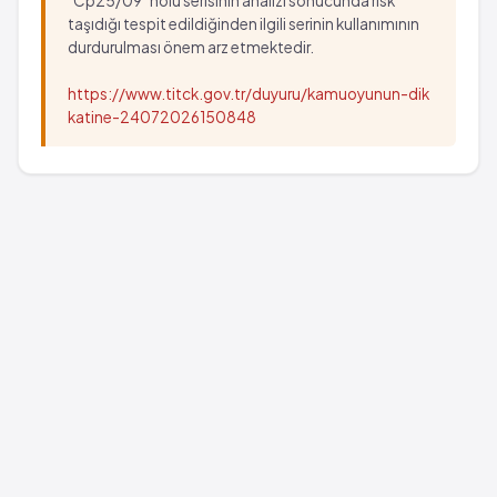
“Cp25/09” nolu serisinin analizi sonucunda risk
taşıdığı tespit edildiğinden ilgili serinin kullanımının
durdurulması önem arz etmektedir.
https://www.titck.gov.tr/duyuru/kamuoyunun-dik
katine-24072026150848