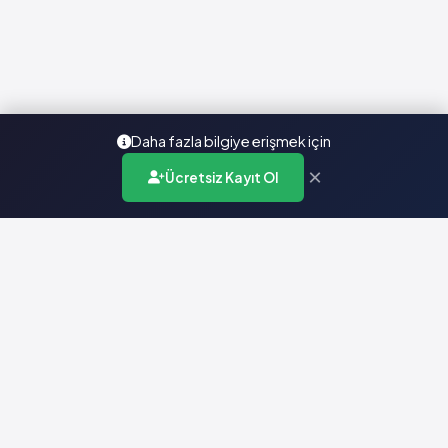
Daha fazla bilgiye erişmek için
×
Ücretsiz Kayıt Ol
Türkiye'nin en kapsamlı ilaç karar destek sistemi. Sağlık
profesyonellerine güvenilir ve güncel ilaç bilgisi sunar.
Hızlı Erişim