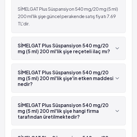
SİMELGAT Plus Süspansiyon 540 mg/20 mg (5 ml)
200 ml'lik şişe güncel perakende satış fiyatı 7.69
TL'dir.
SİMELGAT Plus Süspansiyon 540 mg/20
mg (5 ml) 200 ml'lik şişe reçeteli ilaç mı?
Hayır, SİMELGAT Plus Süspansiyon 540 mg/20 mg
(5 ml) 200 ml'lik şişe reçetesizdir.
SİMELGAT Plus Süspansiyon 540 mg/20
mg (5 ml) 200 ml'lik şişe'in etken maddesi
nedir?
SİMELGAT Plus Süspansiyon 540 mg/20 mg (5 ml)
200 ml'lik şişe'in etken maddesi Simetikon 'dür.
SİMELGAT Plus Süspansiyon 540 mg/20
mg (5 ml) 200 ml'lik şişe hangi firma
tarafından üretilmektedir?
SİMELGAT Plus Süspansiyon 540 mg/20 mg (5 ml)
200 ml'lik şişe , Münir Şahin tarafından