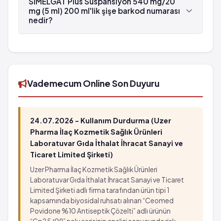
SİMELGAT Plus Süspansiyon 540 mg/20
üretilmektedir.
mg (5 ml) 200 ml'lik şişe barkod numarası
nedir?
SİMELGAT Plus Süspansiyon 540 mg/20 mg (5 ml)
200 ml'lik şişe'in barkod numarası
8699523700034'tür.
Vademecum Online Son Duyuru
24.07.2026 - Kullanım Durdurma (Uzer
Pharma İlaç Kozmetik Sağlık Ürünleri
Laboratuvar Gıda İthalat İhracat Sanayi ve
Ticaret Limited Şirketi)
Uzer Pharma İlaç Kozmetik Sağlık Ürünleri
Laboratuvar Gıda İthalat İhracat Sanayi ve Ticaret
Limited Şirketi adlı firma tarafından ürün tipi 1
kapsamında biyosidal ruhsatı alınan “Ceomed
Povidone %10 Antiseptik Çözelti” adlı ürünün