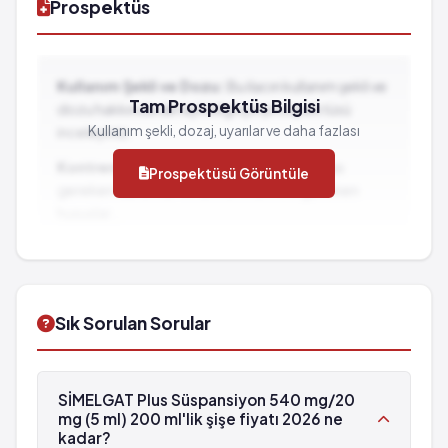
Prospektüs
Kullanım Şekli ve Dozu:
Bu ilacın kullanım şekli ve
Tam Prospektüs Bilgisi
dozu hakkında detaylı bilgi için prospektüsü
Kullanım şekli, dozaj, uyarılar ve daha fazlası
inceleyiniz.
Kontrendikasyonlar:
İlacın kullanılmaması
Prospektüsü Görüntüle
gereken durumlar ve dikkat edilmesi gereken
hususlar...
İlaç Etkileşimleri:
Diğer ilaçlarla birlikte
kullanımında dikkat edilmesi gereken durumlar...
Sık Sorulan Sorular
SİMELGAT Plus Süspansiyon 540 mg/20
mg (5 ml) 200 ml'lik şişe fiyatı 2026 ne
kadar?