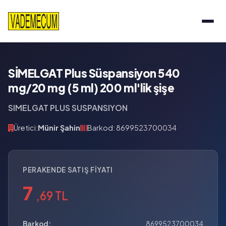
SİMELGAT Plus Süspansiyon 540
mg/20 mg (5 ml) 200 ml'lik şişe
SIMELGAT PLUS SUSPANSIYON
Üretici:
Münir Şahin
Barkod: 8699523700034
PERAKENDE SATIŞ FIYATI
7
,69 TL
Barkod:
8699523700034