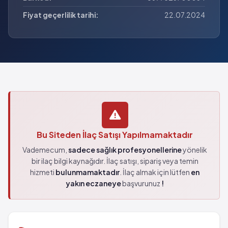
Fiyat geçerlilik tarihi:
22.07.2024
Bu Siteden İlaç Satışı Yapılmamaktadır
Vademecum,
sadece sağlık profesyonellerine
yönelik
bir ilaç bilgi kaynağıdır. İlaç satışı, sipariş veya temin
hizmeti
bulunmamaktadır
. İlaç almak için lütfen
en
yakın eczaneye
başvurunuz
!