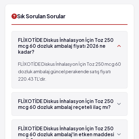
kullanımında dikkat edilmesi gereken durumlar...
Sık Sorulan Sorular
FLİXOTİDE Diskus İnhalasyon İçin Toz 250
mcg 60 dozluk ambalaj fiyatı 2026 ne
kadar?
FLİXOTİDE Diskus İnhalasyon İçin Toz 250 mcg 60
dozluk ambalaj güncel perakende satış fiyatı
220.43 TL'dir.
FLİXOTİDE Diskus İnhalasyon İçin Toz 250
mcg 60 dozluk ambalaj reçeteli ilaç mı?
Evet, FLİXOTİDE Diskus İnhalasyon İçin Toz 250
mcg 60 dozluk ambalaj beyaz reçetelidir.
FLİXOTİDE Diskus İnhalasyon İçin Toz 250
mcg 60 dozluk ambalaj'in etken maddesi