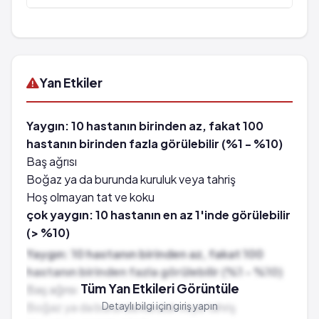
Yan Etkiler
Yaygın: 10 hastanın birinden az, fakat 100
hastanın birinden fazla görülebilir (%1 - %10)
Baş ağrısı
Boğaz ya da burunda kuruluk veya tahriş
Hoş olmayan tat ve koku
çok yaygın: 10 hastanın en az 1'inde görülebilir
(> %10)
Burun kanaması
Yaygın: 10 hastanın birinden az, fakat 100
çok seyrek: 10,000 hastanın birinden az
hastanın birinden fazla görülebilir (%1 - %10)
görülebilir (%0.001 - %0.01)
Tüm Yan Etkileri Görüntüle
Baş ağrısı
Alerjik reaksiyonlar
Boğaz ya da burunda kuruluk veya tahriş
Detaylı bilgi için giriş yapın