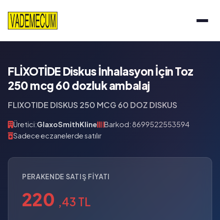
FLİXOTİDE Diskus İnhalasyon İçin Toz
250 mcg 60 dozluk ambalaj
FLIXOTIDE DISKUS 250 MCG 60 DOZ DISKUS
Üretici:
GlaxoSmithKline
Barkod: 8699522553594
Sadece eczanelerde satılır
PERAKENDE SATIŞ FIYATI
220
,43 TL