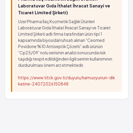
Laboratuvar Gıda İthalat İhracat Sanayi ve
Ticaret Limited Şirketi)
Uzer Pharma İlaç Kozmetik Sağlık Ürünleri
Laboratuvar Gıda İthalat İhracat Sanayi ve Ticaret
Limited Şirketi adlı firma tarafından ürün tipi 1
kapsamında biyosidal ruhsatı alınan “Ceomed
Povidone %10 Antiseptik Çözelti” adlı ürünün
“Cp25/09” nolu serisinin analizi sonucunda risk
taşıdığı tespit edildiğinden ilgili serinin kullanımının
durdurulması önem arz etmektedir.
https://www.titck.gov.tr/duyuru/kamuoyunun-dik
katine-24072026150848