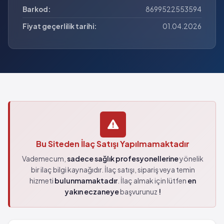
Barkod:
8699522553594
Fiyat geçerlilik tarihi:
01.04.2026
Bu Siteden İlaç Satışı Yapılmamaktadır
Vademecum,
sadece sağlık profesyonellerine
yönelik
bir ilaç bilgi kaynağıdır. İlaç satışı, sipariş veya temin
hizmeti
bulunmamaktadır
. İlaç almak için lütfen
en
yakın eczaneye
başvurunuz
!