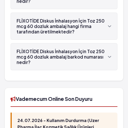
nedir?
FLİXOTİDE Diskus İnhalasyon İçin Toz 250 mcg 60
dozluk ambalaj'in etken maddesi Flutikazon 'dür.
FLİXOTİDE Diskus İnhalasyon İçin Toz 250
mcg 60 dozluk ambalaj hangi firma
tarafından üretilmektedir?
FLİXOTİDE Diskus İnhalasyon İçin Toz 250 mcg 60
dozluk ambalaj , GlaxoSmithKline tarafından
FLİXOTİDE Diskus İnhalasyon İçin Toz 250
üretilmektedir.
mcg 60 dozluk ambalaj barkod numarası
nedir?
FLİXOTİDE Diskus İnhalasyon İçin Toz 250 mcg 60
dozluk ambalaj'in barkod numarası
8699522553594'tür.
Vademecum Online Son Duyuru
24.07.2026 - Kullanım Durdurma (Uzer
Pharma İlaç Kozmetik Sağlık Ürünleri