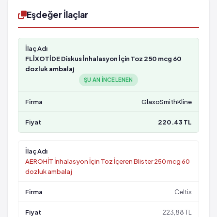
Eşdeğer İlaçlar
FLİXOTİDE Diskus İnhalasyon İçin Toz 250 mcg 60
dozluk ambalaj
ŞU AN INCELENEN
GlaxoSmithKline
220.43 TL
AEROHİT İnhalasyon İçin Toz İçeren Blister 250 mcg 60
dozluk ambalaj
Celtis
223,88 TL