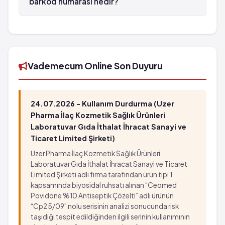
barkod numarası nedir?
EUMOVATE Krem %0.05 50 g'lık tüp'in barkod
numarası 8699522356522'tür.
Vademecum Online Son Duyuru
24.07.2026 - Kullanım Durdurma (Uzer
Pharma İlaç Kozmetik Sağlık Ürünleri
Laboratuvar Gıda İthalat İhracat Sanayi ve
Ticaret Limited Şirketi)
Uzer Pharma İlaç Kozmetik Sağlık Ürünleri
Laboratuvar Gıda İthalat İhracat Sanayi ve Ticaret
Limited Şirketi adlı firma tarafından ürün tipi 1
kapsamında biyosidal ruhsatı alınan “Ceomed
Povidone %10 Antiseptik Çözelti” adlı ürünün
“Cp25/09” nolu serisinin analizi sonucunda risk
taşıdığı tespit edildiğinden ilgili serinin kullanımının