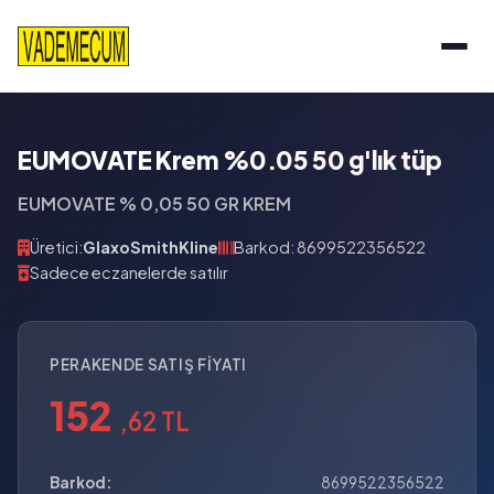
EUMOVATE Krem %0.05 50 g'lık tüp
EUMOVATE % 0,05 50 GR KREM
Üretici:
GlaxoSmithKline
Barkod: 8699522356522
Sadece eczanelerde satılır
PERAKENDE SATIŞ FIYATI
152
,62 TL
Barkod:
8699522356522