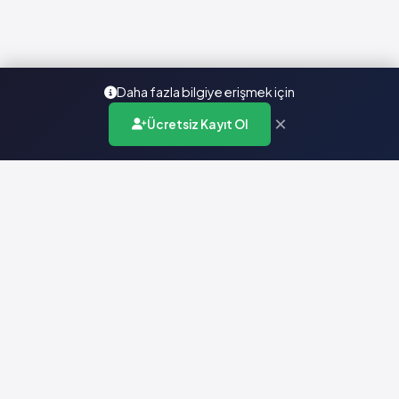
Daha fazla bilgiye erişmek için
×
Ücretsiz Kayıt Ol
Türkiye'nin en kapsamlı ilaç karar destek sistemi. Sağlık
profesyonellerine güvenilir ve güncel ilaç bilgisi sunar.
Hızlı Erişim
Ana Sayfa