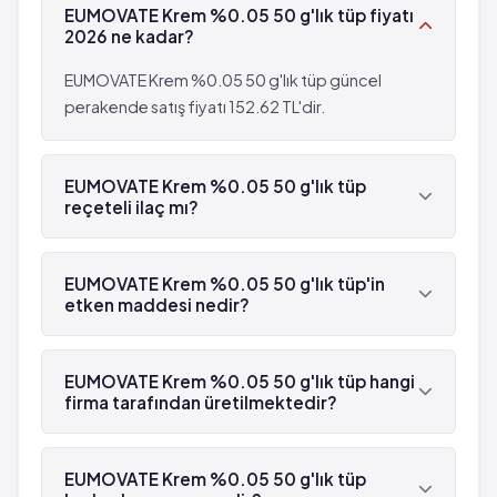
EUMOVATE Krem %0.05 50 g'lık tüp fiyatı
2026 ne kadar?
EUMOVATE Krem %0.05 50 g'lık tüp güncel
perakende satış fiyatı 152.62 TL'dir.
EUMOVATE Krem %0.05 50 g'lık tüp
reçeteli ilaç mı?
Evet, EUMOVATE Krem %0.05 50 g'lık tüp beyaz
reçetelidir.
EUMOVATE Krem %0.05 50 g'lık tüp'in
etken maddesi nedir?
EUMOVATE Krem %0.05 50 g'lık tüp'in etken
maddesi Klobetazon 'dür.
EUMOVATE Krem %0.05 50 g'lık tüp hangi
firma tarafından üretilmektedir?
EUMOVATE Krem %0.05 50 g'lık tüp ,
GlaxoSmithKline tarafından üretilmektedir.
EUMOVATE Krem %0.05 50 g'lık tüp