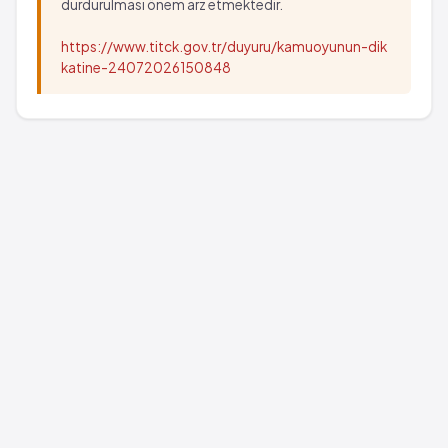
durdurulması önem arz etmektedir.
https://www.titck.gov.tr/duyuru/kamuoyunun-dik
katine-24072026150848