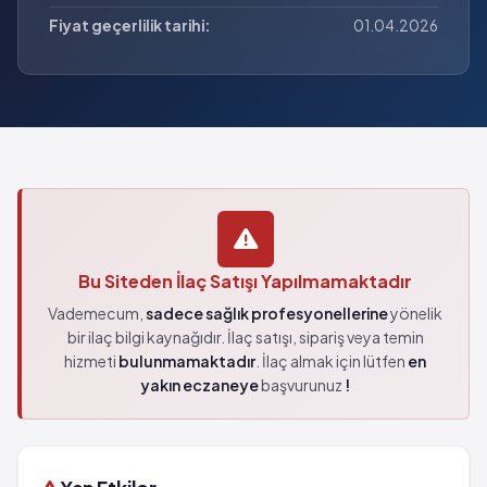
Fiyat geçerlilik tarihi:
01.04.2026
Bu Siteden İlaç Satışı Yapılmamaktadır
Vademecum,
sadece sağlık profesyonellerine
yönelik
bir ilaç bilgi kaynağıdır. İlaç satışı, sipariş veya temin
hizmeti
bulunmamaktadır
. İlaç almak için lütfen
en
yakın eczaneye
başvurunuz
!