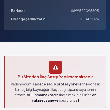
Barkod:
8699522095605
Fiyat geçerlilik tarihi:
01.04.2026
Bu Siteden İlaç Satışı Yapılmamaktadır
Vademecum,
sadece sağlık profesyonellerine
yönelik
bir ilaç bilgi kaynağıdır. İlaç satışı, sipariş veya temin
hizmeti
bulunmamaktadır
. İlaç almak için lütfen
en
yakın eczaneye
başvurunuz
!