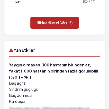
152,62 TL
Muadillerini Gör (+8)
Yan Etkiler
Yaygın olmayan: 100 hastanın birinden az,
fakat 1,000 hastanın birinden fazla görülebilir
(%0.1 - %1)
Baş ağrısı
Sindirim güçlüğü
Baş dönmesi
Kurdeşen
Kaşıntı
Yaygın olmayan: 100 hastanın birinden az,