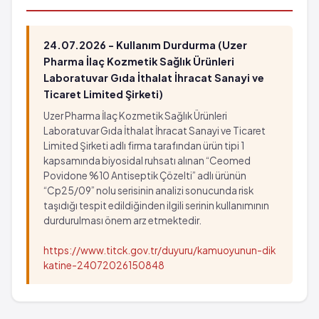
Genel rahatsızlık hissi
Dişte renk değişikliği
Kol altı lenf düğümü şişmesi
24.07.2026 - Kullanım Durdurma (Uzer
Nöbet yada çırpınma
Pharma İlaç Kozmetik Sağlık Ürünleri
Seyrek: 1,000 hastanın 1'inden az görülebilir
Laboratuvar Gıda İthalat İhracat Sanayi ve
(%0.1 - %0.01)
Ticaret Limited Şirketi)
Ayak tabanında ve avuç içinde kaşıntılı lekeler
Uzer Pharma İlaç Kozmetik Sağlık Ürünleri
Laboratuvar Gıda İthalat İhracat Sanayi ve Ticaret
Limited Şirketi adlı firma tarafından ürün tipi 1
kapsamında biyosidal ruhsatı alınan “Ceomed
Povidone %10 Antiseptik Çözelti” adlı ürünün
“Cp25/09” nolu serisinin analizi sonucunda risk
taşıdığı tespit edildiğinden ilgili serinin kullanımının
durdurulması önem arz etmektedir.
https://www.titck.gov.tr/duyuru/kamuoyunun-dik
katine-24072026150848