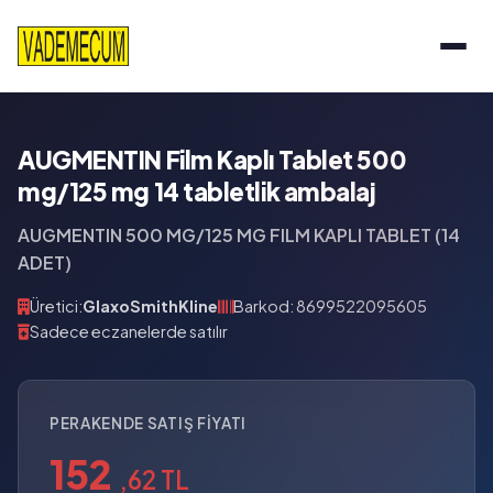
AUGMENTIN Film Kaplı Tablet 500
mg/125 mg 14 tabletlik ambalaj
AUGMENTIN 500 MG/125 MG FILM KAPLI TABLET (14
ADET)
Üretici:
GlaxoSmithKline
Barkod: 8699522095605
Sadece eczanelerde satılır
PERAKENDE SATIŞ FIYATI
152
,62 TL