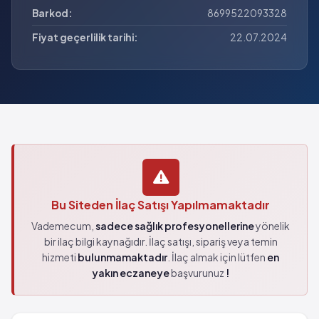
Barkod:
8699522093328
Fiyat geçerlilik tarihi:
22.07.2024
Bu Siteden İlaç Satışı Yapılmamaktadır
Vademecum,
sadece sağlık profesyonellerine
yönelik
bir ilaç bilgi kaynağıdır. İlaç satışı, sipariş veya temin
hizmeti
bulunmamaktadır
. İlaç almak için lütfen
en
yakın eczaneye
başvurunuz
!