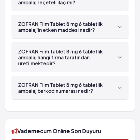
ambalaj reçeteli ilaç mı?
Evet, ZOFRAN Film Tablet 8 mg 6 tabletlik ambalaj
beyaz reçetelidir.
ZOFRAN Film Tablet 8 mg 6 tabletlik
ambalaj'in etken maddesi nedir?
ZOFRAN Film Tablet 8 mg 6 tabletlik ambalaj'in
etken maddesi Ondansetron 'dür.
ZOFRAN Film Tablet 8 mg 6 tabletlik
ambalaj hangi firma tarafından
üretilmektedir?
ZOFRAN Film Tablet 8 mg 6 tabletlik ambalaj ,
Sandoz tarafından üretilmektedir.
ZOFRAN Film Tablet 8 mg 6 tabletlik
ambalaj barkod numarası nedir?
ZOFRAN Film Tablet 8 mg 6 tabletlik ambalaj'in
barkod numarası 8699522093328'tür.
Vademecum Online Son Duyuru