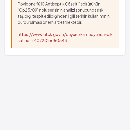
Povidone %10 Antiseptik Çözelti” adlı ürünün
“Cp25/09” nolu serisinin analizi sonucunda risk
taşıdığı tespit edildiğinden ilgili serinin kullanımının
durdurulması önem arz etmektedir.
https://www.titck.gov.tr/duyuru/kamuoyunun-dik
katine-24072026150848