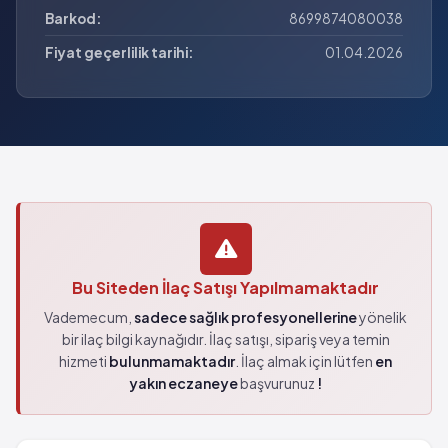
Barkod:
8699874080038
Fiyat geçerlilik tarihi:
01.04.2026
Bu Siteden İlaç Satışı Yapılmamaktadır
Vademecum,
sadece sağlık profesyonellerine
yönelik
bir ilaç bilgi kaynağıdır. İlaç satışı, sipariş veya temin
hizmeti
bulunmamaktadır
. İlaç almak için lütfen
en
yakın eczaneye
başvurunuz
!