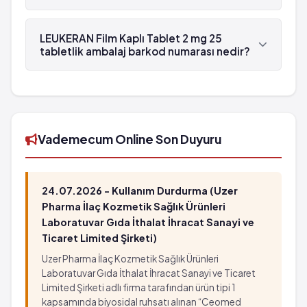
en yakın hastanenin acil servisine başvurunuz:
LEUKERAN Film Kaplı Tablet 2 mg 25 tabletlik
* Herhangi bir ateş veya enfeksiyon belirtisi (boğaz
ambalaj , VLD tarafından üretilmektedir.
ağrısı, ağız yarası veya idrarla ilgili problemler)
LEUKERAN Film Kaplı Tablet 2 mg 25
tabletlik ambalaj barkod numarası nedir?
* Herhangi bir beklenmeyen morarma veya kanama
* Aniden hasta hissetmeye başlamak
LEUKERAN Film Kaplı Tablet 2 mg 25 tabletlik
* Kaslarda uyuşukluk veya zayıflık
ambalaj'in barkod numarası 8699874080038'tür.
* Ciltte döküntüler, deride kabarcıklar, ağızda veya
gözde yara ve yüksek ateş
Vademecum Online Son Duyuru
24.07.2026 - Kullanım Durdurma (Uzer
Pharma İlaç Kozmetik Sağlık Ürünleri
Laboratuvar Gıda İthalat İhracat Sanayi ve
Ticaret Limited Şirketi)
Uzer Pharma İlaç Kozmetik Sağlık Ürünleri
Laboratuvar Gıda İthalat İhracat Sanayi ve Ticaret
Limited Şirketi adlı firma tarafından ürün tipi 1
kapsamında biyosidal ruhsatı alınan “Ceomed