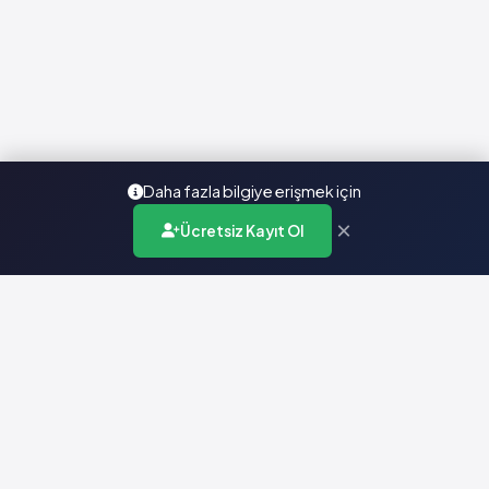
Daha fazla bilgiye erişmek için
×
Ücretsiz Kayıt Ol
Türkiye'nin en kapsamlı ilaç karar destek sistemi. Sağlık
profesyonellerine güvenilir ve güncel ilaç bilgisi sunar.