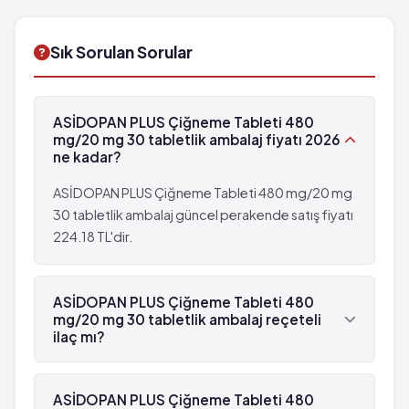
kullanımında dikkat edilmesi gereken durumlar...
Sık Sorulan Sorular
ASİDOPAN PLUS Çiğneme Tableti 480
mg/20 mg 30 tabletlik ambalaj fiyatı 2026
ne kadar?
ASİDOPAN PLUS Çiğneme Tableti 480 mg/20 mg
30 tabletlik ambalaj güncel perakende satış fiyatı
224.18 TL'dir.
ASİDOPAN PLUS Çiğneme Tableti 480
mg/20 mg 30 tabletlik ambalaj reçeteli
ilaç mı?
Evet, ASİDOPAN PLUS Çiğneme Tableti 480
mg/20 mg 30 tabletlik ambalaj beyaz reçetelidir.
ASİDOPAN PLUS Çiğneme Tableti 480