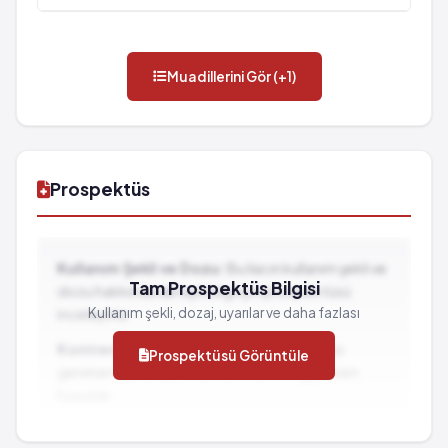
Muadillerini Gör (+1)
Prospektüs
Kullanım Şekli ve Dozu:
Bu ilacın kullanım şekli ve
Tam Prospektüs Bilgisi
dozu hakkında detaylı bilgi için prospektüsü
Kullanım şekli, dozaj, uyarılar ve daha fazlası
inceleyiniz.
Kontrendikasyonlar:
İlacın kullanılmaması
Prospektüsü Görüntüle
gereken durumlar ve dikkat edilmesi gereken
hususlar...
İlaç Etkileşimleri:
Diğer ilaçlarla birlikte