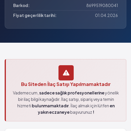
Barkod:
8699519080041
Fiyat geçerlilik tarihi:
01.04.2026
Bu Siteden İlaç Satışı Yapılmamaktadır
Vademecum,
sadece sağlık profesyonellerine
yönelik
bir ilaç bilgi kaynağıdır. İlaç satışı, sipariş veya temin
hizmeti
bulunmamaktadır
. İlaç almak için lütfen
en
yakın eczaneye
başvurunuz
!