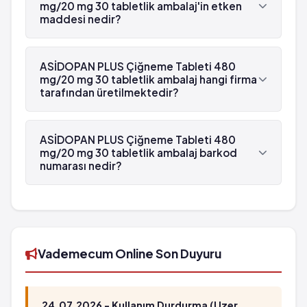
mg/20 mg 30 tabletlik ambalaj'in etken
maddesi nedir?
ASİDOPAN PLUS Çiğneme Tableti 480 mg/20 mg
30 tabletlik ambalaj'in etken maddesi Simetikon
ASİDOPAN PLUS Çiğneme Tableti 480
'dür.
mg/20 mg 30 tabletlik ambalaj hangi firma
tarafından üretilmektedir?
ASİDOPAN PLUS Çiğneme Tableti 480 mg/20 mg
30 tabletlik ambalaj , Turgut tarafından
ASİDOPAN PLUS Çiğneme Tableti 480
üretilmektedir.
mg/20 mg 30 tabletlik ambalaj barkod
numarası nedir?
ASİDOPAN PLUS Çiğneme Tableti 480 mg/20 mg
30 tabletlik ambalaj'in barkod numarası
8699519080041'tür.
Vademecum Online Son Duyuru
24.07.2026 - Kullanım Durdurma (Uzer