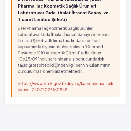
Pharma İlaç Kozmetik Sağlık Ürünleri
Laboratuvar Gıda İthalat İhracat Sanayi ve
Ticaret Limited Şirketi)
Uzer Pharma İlaç Kozmetik Sağlık Ürünleri
Laboratuvar Gıda İthalat İhracat Sanayi ve Ticaret
Limited Şirketi adlı firma tarafından ürün tipi 1
kapsamında biyosidal ruhsatı alınan “Ceomed
Povidone %10 Antiseptik Çözelti” adlı ürünün
“Cp25/09” nolu serisinin analizi sonucunda risk
taşıdığı tespit edildiğinden ilgili serinin kullanımının
durdurulması önem arz etmektedir.
https://www.titck.gov.tr/duyuru/kamuoyunun-dik
katine-24072026150848