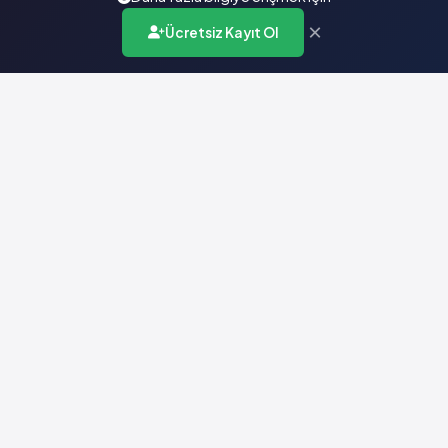
×
Ücretsiz Kayıt Ol
Türkiye'nin en kapsamlı ilaç karar destek sistemi. Sağlık
profesyonellerine güvenilir ve güncel ilaç bilgisi sunar.
Hızlı Erişim
Ana Sayfa
Hakkımızda
Yardım
İletişim