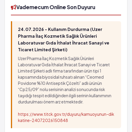
Kusma
Vademecum Online Son Duyuru
Mukoza ve ciltte mantar enfeksiyonu
Seyrek: 1,000 hastanın 1'inden az görülebilir
(%0.1 - %0.01)
24.07.2026 - Kullanım Durdurma (Uzer
Deri döküntüsü
Pharma İlaç Kozmetik Sağlık Ürünleri
Beyaz kan hücrelerinin sayısında azalma
Laboratuvar Gıda İthalat İhracat Sanayi ve
Ticaret Limited Şirketi)
Kan pıhtılaşması için gereken hücrelerde azalma
Uzer Pharma İlaç Kozmetik Sağlık Ürünleri
Laboratuvar Gıda İthalat İhracat Sanayi ve Ticaret
Limited Şirketi adlı firma tarafından ürün tipi 1
kapsamında biyosidal ruhsatı alınan “Ceomed
Povidone %10 Antiseptik Çözelti” adlı ürünün
“Cp25/09” nolu serisinin analizi sonucunda risk
taşıdığı tespit edildiğinden ilgili serinin kullanımının
durdurulması önem arz etmektedir.
https://www.titck.gov.tr/duyuru/kamuoyunun-dik
katine-24072026150848