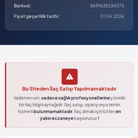
Barkod:
8699638284375
Fiyat geçerlilik tarihi:
01.04.2026
Bu Siteden İlaç Satışı Yapılmamaktadır
Vademecum,
sadece sağlık profesyonellerine
yönelik
bir ilaç bilgi kaynağıdır. İlaç satışı, sipariş veya temin
hizmeti
bulunmamaktadır
. İlaç almak için lütfen
en
yakın eczaneye
başvurunuz
!