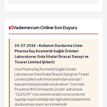
Halüsinasyon
Kalp atımında hızlanma
ANZYL Film Tablet 5 mg 28 tabletlik ambalaj'in
Ajitasyon
Kol ve bacaklarda şişlik
barkod numarası 8699565090049'tür.
Titreme ve kaslarda ani kasılmalar
Seyrek: 1,000 hastanın 1'inden az görülebilir
Depersonalizasyon
(%0.1 - %0.01)
Kalp atışında yavaşlama
Sersemlik
Vademecum Online Son Duyuru
çok yaygın: 10 hastanın en az 1'inde görülebilir
Saldırganlık
(> %10)
Yüksek ateş
Bulantı
Halüsinasyon
24.07.2026 - Kullanım Durdurma (Uzer
Bilinmiyor: eldeki verilerden hareketle
Ajitasyon
Pharma İlaç Kozmetik Sağlık Ürünleri
görülme sıklığı tahmin edilemiyor
Titreme ve kaslarda ani kasılmalar
Laboratuvar Gıda İthalat İhracat Sanayi ve
Bulantı
Ticaret Limited Şirketi)
Depersonalizasyon
Anormal karaciğer fonksiyon testleri
Kalp atışında yavaşlama
Uzer Pharma İlaç Kozmetik Sağlık Ürünleri
Kendini hasta hissetme
çok yaygın: 10 hastanın en az 1'inde görülebilir
Laboratuvar Gıda İthalat İhracat Sanayi ve Ticaret
Kalp ritminde değişiklik
Limited Şirketi adlı firma tarafından ürün tipi 1
(> %10)
kapsamında biyosidal ruhsatı alınan “Ceomed
Ayağa kalkıldığında ortaya çıkan baş dönmesi
Bulantı
Povidone %10 Antiseptik Çözelti” adlı ürünün
Kendine zarar verme veya kendini öldürme
Bilinmiyor: eldeki verilerden hareketle
“Cp25/09” nolu serisinin analizi sonucunda risk
düşünceleri
görülme sıklığı tahmin edilemiyor
taşıdığı tespit edildiğinden ilgili serinin kullanımının
Kan sodyum seviyelerinde azalma
Bulantı
durdurulması önem arz etmektedir.