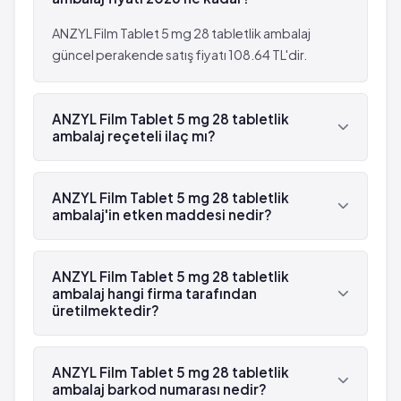
Kilo kaybı
Kulak çınlaması
Panik atak
Döküntü
ANZYL Film Tablet 5 mg 28 tabletlik ambalaj
Bayılma
Görme bozukluğu
güncel perakende satış fiyatı 108.64 TL'dir.
Burun kanaması
Tat almada bozukluk
Ajitasyon
Saç dökülmesii
Uyku bozukluğu
ANZYL Film Tablet 5 mg 28 tabletlik
Kurdeşen
ambalaj reçeteli ilaç mı?
Göz bebeklerinde büyüme
Kaşıntı
Vajinal kanama
Kilo kaybı
Evet, ANZYL Film Tablet 5 mg 28 tabletlik ambalaj
Mide-barsak kanamaları
Panik atak
beyaz reçetelidir.
ANZYL Film Tablet 5 mg 28 tabletlik
Diş gıcırdatma
Bayılma
ambalaj'in etken maddesi nedir?
Konfüzyon durumu
Burun kanaması
Kalp atımında hızlanma
ANZYL Film Tablet 5 mg 28 tabletlik ambalaj'in
Ajitasyon
etken maddesi Essitalopram 'dür.
Kol ve bacaklarda şişlik
ANZYL Film Tablet 5 mg 28 tabletlik
Uyku bozukluğu
ambalaj hangi firma tarafından
Seyrek: 1,000 hastanın 1'inden az görülebilir
Göz bebeklerinde büyüme
üretilmektedir?
(%0.1 - %0.01)
Vajinal kanama
Sersemlik
Mide-barsak kanamaları
ANZYL Film Tablet 5 mg 28 tabletlik ambalaj ,
Saldırganlık
Diş gıcırdatma
Angelini tarafından üretilmektedir.
ANZYL Film Tablet 5 mg 28 tabletlik
Yüksek ateş
Konfüzyon durumu
ambalaj barkod numarası nedir?