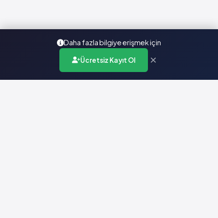
Daha fazla bilgiye erişmek için
×
Ücretsiz Kayıt Ol
Türkiye'nin en kapsamlı ilaç karar destek sistemi. Sağlık
profesyonellerine güvenilir ve güncel ilaç bilgisi sunar.
Hızlı Erişim
Ana Sayfa
Hakkımızda