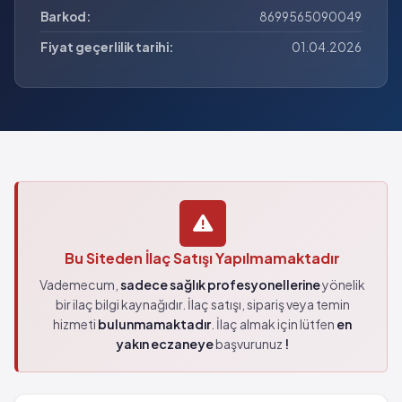
Barkod:
8699565090049
Fiyat geçerlilik tarihi:
01.04.2026
Bu Siteden İlaç Satışı Yapılmamaktadır
Vademecum,
sadece sağlık profesyonellerine
yönelik
bir ilaç bilgi kaynağıdır. İlaç satışı, sipariş veya temin
hizmeti
bulunmamaktadır
. İlaç almak için lütfen
en
yakın eczaneye
başvurunuz
!