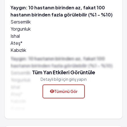
Yaygın: 10 hastanın birinden az, fakat 100
hastanın birinden fazla görülebilir (%1 - %10)
Sersemlik
Yorgunluk
Ishal
Ateş*
Kabızlık
Kusma
Yaygın: 10 hastanın birinden az, fakat 100
Uyku hali
hastanın birinden fazla görülebilir (%1 - %10)
Huzursuzluk
Tüm Yan Etkileri Görüntüle
Sersemlik
Kilo artışı
Yorgunluk
Detaylı bilgi için giriş yapın
Ağız kuruluğu
Ishal
Tümünü Gör
Esneme
Ateş*
Titreme
Kabızlık
Endişe
Kusma
Terleme artışı
Uyku hali
Anormal rüyalar
Huzursuzluk