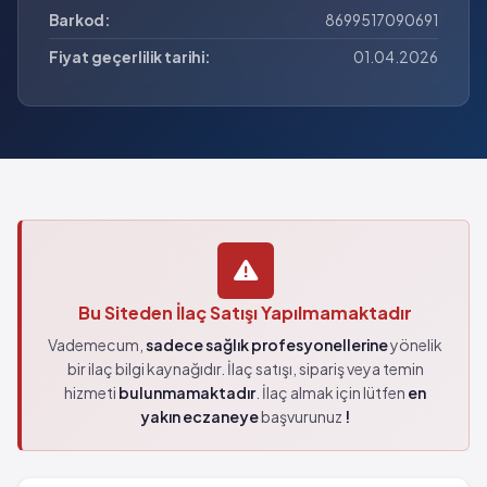
Barkod:
8699517090691
Fiyat geçerlilik tarihi:
01.04.2026
Bu Siteden İlaç Satışı Yapılmamaktadır
Vademecum,
sadece sağlık profesyonellerine
yönelik
bir ilaç bilgi kaynağıdır. İlaç satışı, sipariş veya temin
hizmeti
bulunmamaktadır
. İlaç almak için lütfen
en
yakın eczaneye
başvurunuz
!