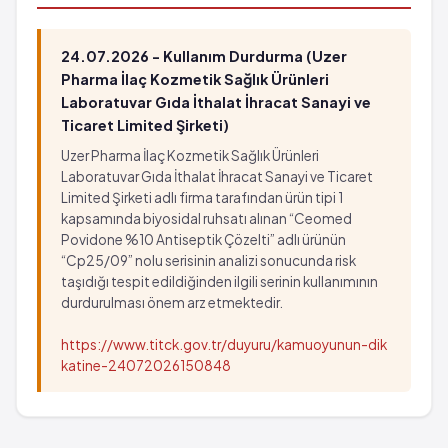
Görme kaybı
azalması
Ciddi deri reaksiyonları
Boğazda düğümlenme hissi
Nöbet veya kriz
24.07.2026 - Kullanım Durdurma (Uzer
Ağızda uyuşma
Baygınlık hissi
Pharma İlaç Kozmetik Sağlık Ürünleri
Gözün arka kısmında kanama
Bayılma
Laboratuvar Gıda İthalat İhracat Sanayi ve
Görüş keskinliğinde azalma
Ticaret Limited Şirketi)
Kalp krizi
Gözde anormal his
Kalp atım hızında düzensizlik
Uzer Pharma İlaç Kozmetik Sağlık Ürünleri
Göz ve göz kapağında şişme
Beynin bazı bölümlerinde kan akışının geçici olarak
Laboratuvar Gıda İthalat İhracat Sanayi ve Ticaret
Görüş alanınızda ufak parçacıklar ya da noktalar
Limited Şirketi adlı firma tarafından ürün tipi 1
azalması
kapsamında biyosidal ruhsatı alınan “Ceomed
oluşması
Boğazda düğümlenme hissi
Povidone %10 Antiseptik Çözelti” adlı ürünün
Işık çevresinde haleler görme
Ağızda uyuşma
“Cp25/09” nolu serisinin analizi sonucunda risk
Göz bebeğinin genişlemesi
Gözün arka kısmında kanama
taşıdığı tespit edildiğinden ilgili serinin kullanımının
Gözün beyaz kısmının renk değiştirmesi
Görüş keskinliğinde azalma
durdurulması önem arz etmektedir.
Peniste kanama
Gözde anormal his
https://www.titck.gov.tr/duyuru/kamuoyunun-dik
Menide kan bulunması
Göz ve göz kapağında şişme
katine-24072026150848
Burunda kuruluk
Görüş alanınızda ufak parçacıklar ya da noktalar
Burnun iç yüzeyinde şişlik
oluşması
Sinirli hissetme
Işık çevresinde haleler görme