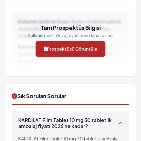
Kullanım Şekli ve Dozu:
Bu ilacın kullanım şekli ve
Tam Prospektüs Bilgisi
dozu hakkında detaylı bilgi için prospektüsü
Kullanım şekli, dozaj, uyarılar ve daha fazlası
inceleyiniz.
Kontrendikasyonlar:
İlacın kullanılmaması
Prospektüsü Görüntüle
gereken durumlar ve dikkat edilmesi gereken
hususlar...
İlaç Etkileşimleri:
Diğer ilaçlarla birlikte
kullanımında dikkat edilmesi gereken durumlar...
Sık Sorulan Sorular
KARDİLAT Film Tablet 10 mg 30 tabletlik
ambalaj fiyatı 2026 ne kadar?
KARDİLAT Film Tablet 10 mg 30 tabletlik ambalaj