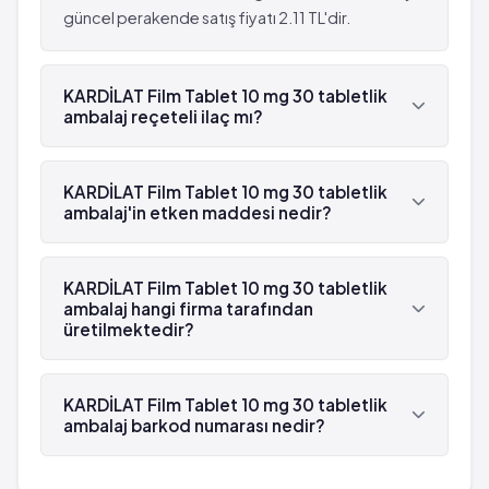
güncel perakende satış fiyatı 2.11 TL'dir.
KARDİLAT Film Tablet 10 mg 30 tabletlik
ambalaj reçeteli ilaç mı?
Evet, KARDİLAT Film Tablet 10 mg 30 tabletlik
ambalaj beyaz reçetelidir.
KARDİLAT Film Tablet 10 mg 30 tabletlik
ambalaj'in etken maddesi nedir?
KARDİLAT Film Tablet 10 mg 30 tabletlik ambalaj'in
etken maddesi Nifedipin 'dür.
KARDİLAT Film Tablet 10 mg 30 tabletlik
ambalaj hangi firma tarafından
üretilmektedir?
KARDİLAT Film Tablet 10 mg 30 tabletlik ambalaj ,
Actavis tarafından üretilmektedir.
KARDİLAT Film Tablet 10 mg 30 tabletlik
ambalaj barkod numarası nedir?
KARDİLAT Film Tablet 10 mg 30 tabletlik ambalaj'in