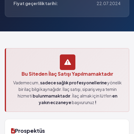
Fiyat geçerlilik tarihi:
22.07.2024
Bu Siteden İlaç Satışı Yapılmamaktadır
Vademecum,
sadece sağlık profesyonellerine
yönelik
bir ilaç bilgi kaynağıdır. İlaç satışı, sipariş veya temin
hizmeti
bulunmamaktadır
. İlaç almak için lütfen
en
yakın eczaneye
başvurunuz
!
Prospektüs