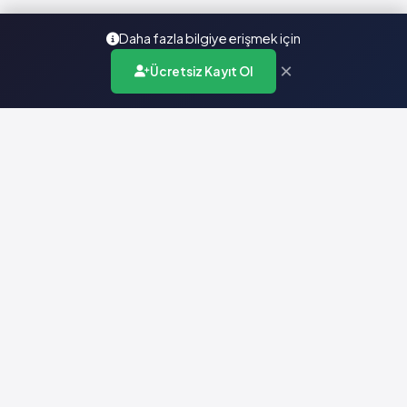
Daha fazla bilgiye erişmek için
×
Ücretsiz Kayıt Ol
Türkiye'nin en kapsamlı ilaç karar destek sistemi. Sağlık
profesyonellerine güvenilir ve güncel ilaç bilgisi sunar.
Hızlı Erişim
Ana Sayfa
Hakkımızda
Yardım