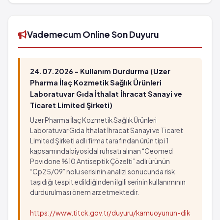
barkod numarası 8699517090301'tür.
Vademecum Online Son Duyuru
24.07.2026 - Kullanım Durdurma (Uzer
Pharma İlaç Kozmetik Sağlık Ürünleri
Laboratuvar Gıda İthalat İhracat Sanayi ve
Ticaret Limited Şirketi)
Uzer Pharma İlaç Kozmetik Sağlık Ürünleri
Laboratuvar Gıda İthalat İhracat Sanayi ve Ticaret
Limited Şirketi adlı firma tarafından ürün tipi 1
kapsamında biyosidal ruhsatı alınan “Ceomed
Povidone %10 Antiseptik Çözelti” adlı ürünün
“Cp25/09” nolu serisinin analizi sonucunda risk
taşıdığı tespit edildiğinden ilgili serinin kullanımının
durdurulması önem arz etmektedir.
https://www.titck.gov.tr/duyuru/kamuoyunun-dik