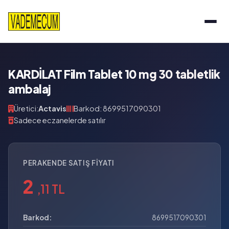
KARDİLAT Film Tablet 10 mg 30 tabletlik
ambalaj
Üretici:
Actavis
Barkod: 8699517090301
Sadece eczanelerde satılır
PERAKENDE SATIŞ FIYATI
2
,11 TL
Barkod:
8699517090301