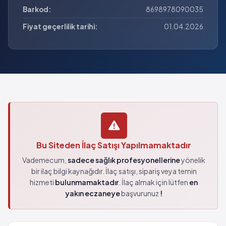
Barkod:
8698978090035
Fiyat geçerlilik tarihi:
01.04.2026
Bu Siteden İlaç Satışı Yapılmamaktadır
Vademecum,
sadece sağlık profesyonellerine
yönelik
bir ilaç bilgi kaynağıdır. İlaç satışı, sipariş veya temin
hizmeti
bulunmamaktadır
. İlaç almak için lütfen
en
yakın eczaneye
başvurunuz
!