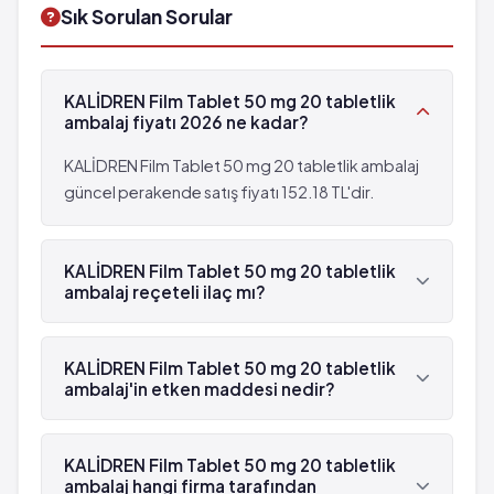
Sık Sorulan Sorular
KALİDREN Film Tablet 50 mg 20 tabletlik
ambalaj fiyatı 2026 ne kadar?
KALİDREN Film Tablet 50 mg 20 tabletlik ambalaj
güncel perakende satış fiyatı 152.18 TL'dir.
KALİDREN Film Tablet 50 mg 20 tabletlik
ambalaj reçeteli ilaç mı?
Evet, KALİDREN Film Tablet 50 mg 20 tabletlik
ambalaj beyaz reçetelidir.
KALİDREN Film Tablet 50 mg 20 tabletlik
ambalaj'in etken maddesi nedir?
KALİDREN Film Tablet 50 mg 20 tabletlik
ambalaj'in etken maddesi Diklofenak 'dür.
KALİDREN Film Tablet 50 mg 20 tabletlik
ambalaj hangi firma tarafından