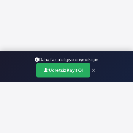
Daha fazla bilgiye erişmek için
×
Ücretsiz Kayıt Ol
Türkiye'nin en kapsamlı ilaç karar destek sistemi. Sağlık
profesyonellerine güvenilir ve güncel ilaç bilgisi sunar.