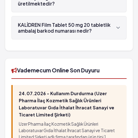
üretilmektedir?
KALİDREN Film Tablet 50 mg 20 tabletlik ambalaj ,
Yavuz tarafından üretilmektedir.
KALİDREN Film Tablet 50 mg 20 tabletlik
ambalaj barkod numarası nedir?
KALİDREN Film Tablet 50 mg 20 tabletlik
ambalaj'in barkod numarası 8698978090035'tür.
Vademecum Online Son Duyuru
24.07.2026 - Kullanım Durdurma (Uzer
Pharma İlaç Kozmetik Sağlık Ürünleri
Laboratuvar Gıda İthalat İhracat Sanayi ve
Ticaret Limited Şirketi)
Uzer Pharma İlaç Kozmetik Sağlık Ürünleri
Laboratuvar Gıda İthalat İhracat Sanayi ve Ticaret
Limited Şirketi adlı firma tarafından ürün tipi 1