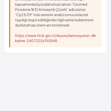
kapsamında biyosidal ruhsatı alınan “Ceomed
Povidone %10 Antiseptik Çözelti” adlı ürünün
“Cp25/09” nolu serisinin analizi sonucunda risk
taşıdığı tespit edildiğinden ilgili serinin kullanımının
durdurulması önem arz etmektedir.
https://www.titck.gov.tr/duyuru/kamuoyunun-dik
katine-24072026150848