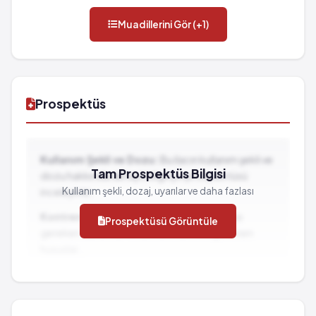
Muadillerini Gör (+1)
Prospektüs
Kullanım Şekli ve Dozu:
Bu ilacın kullanım şekli ve
Tam Prospektüs Bilgisi
dozu hakkında detaylı bilgi için prospektüsü
Kullanım şekli, dozaj, uyarılar ve daha fazlası
inceleyiniz.
Kontrendikasyonlar:
İlacın kullanılmaması
Prospektüsü Görüntüle
gereken durumlar ve dikkat edilmesi gereken
hususlar...
İlaç Etkileşimleri:
Diğer ilaçlarla birlikte
kullanımında dikkat edilmesi gereken durumlar...