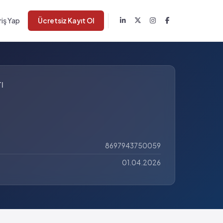
riş Yap
Ücretsiz Kayıt Ol
I
8697943750059
01.04.2026