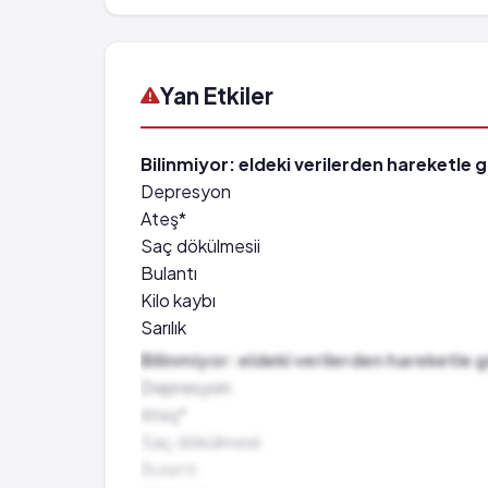
Yan Etkiler
Bilinmiyor: eldeki verilerden hareketle 
Depresyon
Ateş*
Saç dökülmesii
Bulantı
Kilo kaybı
Sarılık
Akne
Bilinmiyor: eldeki verilerden hareketle 
Uyku bozukluğu
Depresyon
Görme sorunları
Ateş*
Kilo alma
Saç dökülmesii
Vajinal salgıda değişiklikler
Bulantı