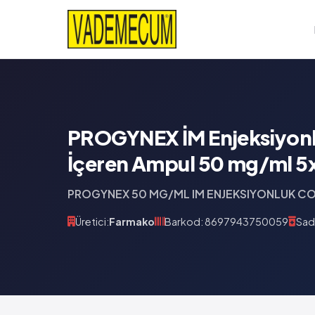
PROGYNEX İM Enjeksiyonl
İçeren Ampul 50 mg/ml 5x
PROGYNEX 50 MG/ML IM ENJEKSIYONLUK COZ
Üretici:
Farmako
Barkod: 8697943750059
Sad