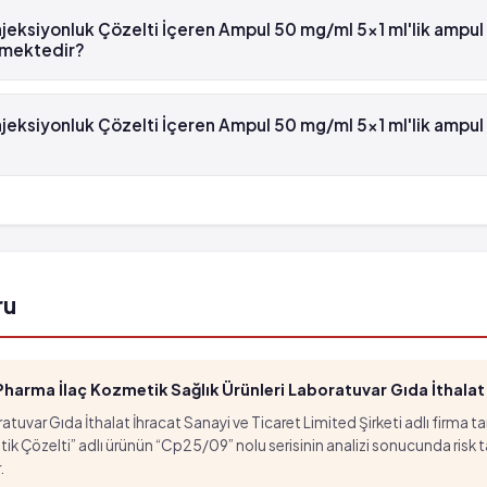
eksiyonluk Çözelti İçeren Ampul 50 mg/ml 5x1 ml'lik ampul 
lmektedir?
siyonluk Çözelti İçeren Ampul 50 mg/ml 5x1 ml'lik ampul , Farmako
eksiyonluk Çözelti İçeren Ampul 50 mg/ml 5x1 ml'lik ampul
siyonluk Çözelti İçeren Ampul 50 mg/ml 5x1 ml'lik ampul'in barkod
ür.
ru
arma İlaç Kozmetik Sağlık Ürünleri Laboratuvar Gıda İthalat İ
tuvar Gıda İthalat İhracat Sanayi ve Ticaret Limited Şirketi adlı firma t
özelti” adlı ürünün “Cp25/09” nolu serisinin analizi sonucunda risk taşıd
.