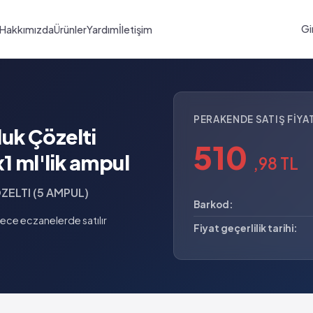
Gi
Hakkımızda
Ürünler
Yardım
İletişim
PERAKENDE SATIŞ FIYAT
uk Çözelti
510
1 ml'lik ampul
,98 TL
ELTI (5 AMPUL)
Barkod:
ece eczanelerde satılır
Fiyat geçerlilik tarihi: