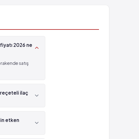
fiyatı 2026 ne
erakende satış
eçeteli ilaç
z reçetelidir.
in etken
 maddesi