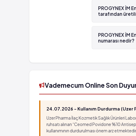
Progesteron 'dür.
PROGYNEX İM Enj
tarafından üreti
PROGYNEX İM Enjek
üretilmektedir.
PROGYNEX İM Enj
numarası nedir?
PROGYNEX İM Enjek
8697943750059't
Vademecum Online Son Duyu
24.07.2026 - Kullanım Durdurma (Uzer Ph
Uzer Pharma İlaç Kozmetik Sağlık Ürünleri Labora
ruhsatı alınan “Ceomed Povidone %10 Antiseptik Ç
kullanımının durdurulması önem arz etmektedir