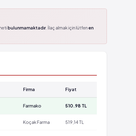
zmeti
bulunmamaktadır
. İlaç almak için lütfen
en
Firma
Fiyat
Farmako
510.98 TL
Koçak Farma
519,14 TL