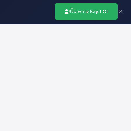
×
Ücretsiz Kayıt Ol
İletişim
info@vademecumonline.com.tr
0 (212) 231 99 90
Biruni Üniversitesi
Teknopark
Zeytinburnu / İstanbul