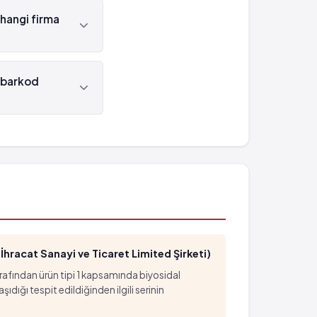
hangi firma
 tarafından
 barkod
 numarası
hracat Sanayi ve Ticaret Limited Şirketi)
arafından ürün tipi 1 kapsamında biyosidal
ığı tespit edildiğinden ilgili serinin