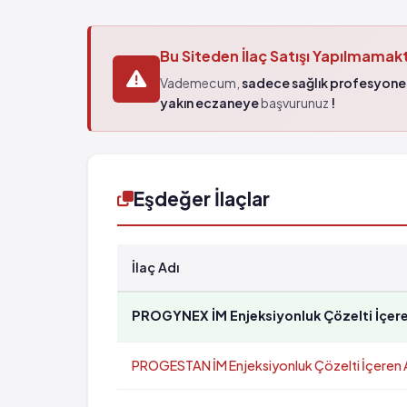
Bu Siteden İlaç Satışı Yapılmamak
Vademecum,
sadece sağlık profesyonel
yakın eczaneye
başvurunuz
!
Eşdeğer İlaçlar
İlaç Adı
PROGYNEX İM Enjeksiyonluk Çözelti İçere
PROGESTAN İM Enjeksiyonluk Çözelti İçeren 