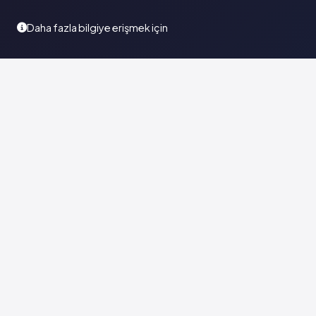
Daha fazla bilgiye erişmek için
Türkiye'nin en kapsamlı ilaç karar destek sistemi. Sağlık
profesyonellerine güvenilir ve güncel ilaç bilgisi sunar.
© 2026
Vademecum Group
. Tüm hakları saklıdır. |
Sadece 