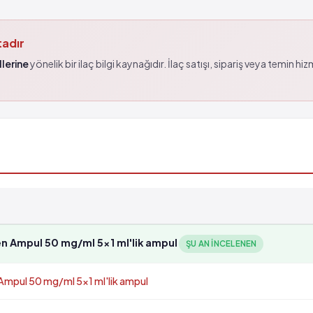
tadır
lerine
yönelik bir ilaç bilgi kaynağıdır. İlaç satışı, sipariş veya temin hi
n Ampul 50 mg/ml 5x1 ml'lik ampul
ŞU AN INCELENEN
Ampul 50 mg/ml 5x1 ml'lik ampul