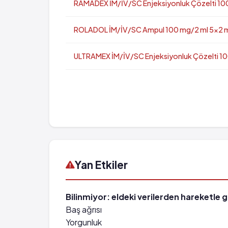
RAMADEX İM/İV/SC Enjeksiyonluk Çözelti 100
ROLADOL İM/İV/SC Ampul 100 mg/2 ml 5x2 ml
ULTRAMEX İM/İV/SC Enjeksiyonluk Çözelti 100
Yan Etkiler
Bilinmiyor: eldeki verilerden hareketle 
Baş ağrısı
Yorgunluk