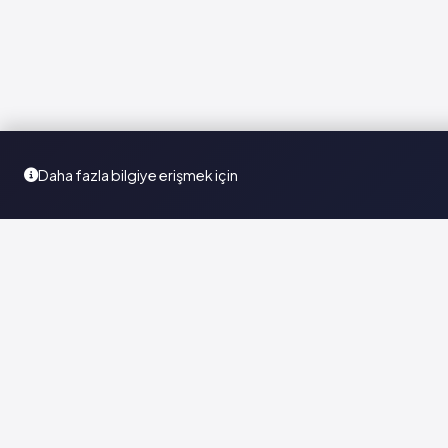
Daha fazla bilgiye erişmek için
Türkiye'nin en kapsamlı ilaç karar destek sistemi. Sağlık
profesyonellerine güvenilir ve güncel ilaç bilgisi sunar.