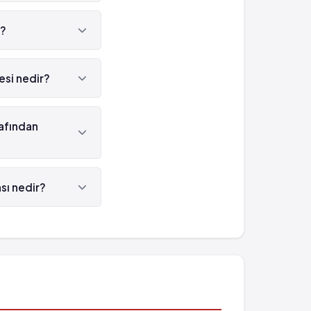
ı?
si nedir?
ol 'dür.
afından
ilmektedir.
sı nedir?
9516752750'tür.