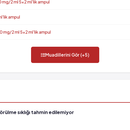
 mg/2 ml 5x2 ml'lik ampul
'lik ampul
 mg/2 ml 5x2 ml'lik ampul
Muadillerini Gör (+5)
görülme sıklığı tahmin edilemiyor