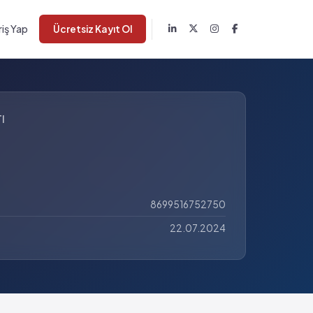
riş Yap
Ücretsiz Kayıt Ol
I
8699516752750
22.07.2024