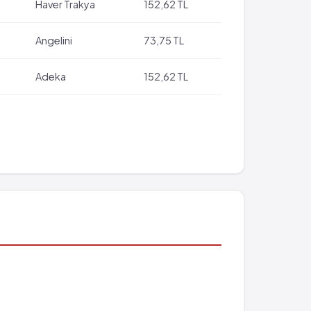
Haver Trakya
152,62 TL
Angelini
73,75 TL
Adeka
152,62 TL