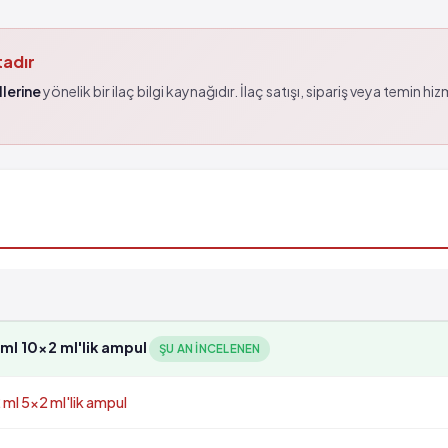
tadır
lerine
yönelik bir ilaç bilgi kaynağıdır. İlaç satışı, sipariş veya temin hi
 10x2 ml'lik ampul
ŞU AN INCELENEN
l 5x2 ml'lik ampul