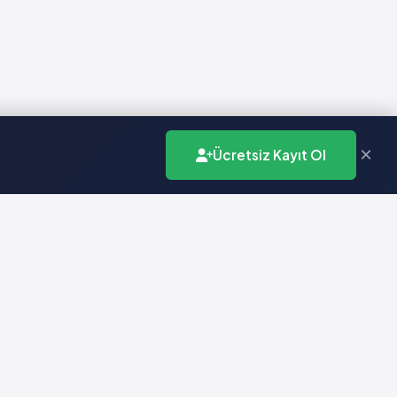
×
Ücretsiz Kayıt Ol
İletişim
info@vademecumonline.com.tr
0 (212) 231 99 90
Biruni Üniversitesi
Teknopark