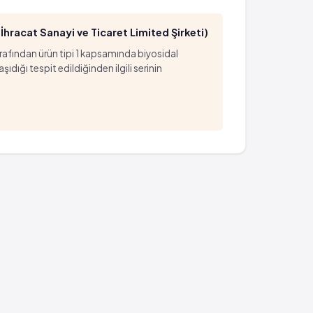
hracat Sanayi ve Ticaret Limited Şirketi)
arafından ürün tipi 1 kapsamında biyosidal
ığı tespit edildiğinden ilgili serinin