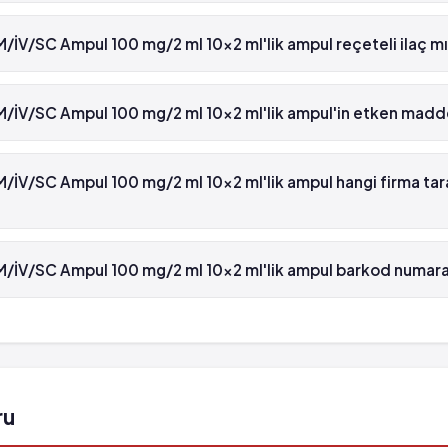
V/SC Ampul 100 mg/2 ml 10x2 ml'lik ampul reçeteli ilaç m
M/İV/SC Ampul 100 mg/2 ml 10x2 ml'lik ampul yeşil reçetelidir.
 görülebilir (%0.001 - %0.01)
V/SC Ampul 100 mg/2 ml 10x2 ml'lik ampul'in etken madde
SC Ampul 100 mg/2 ml 10x2 ml'lik ampul'in etken maddesi Tramad
ı durdurunuz ve DERHAL
V/SC Ampul 100 mg/2 ml 10x2 ml'lik ampul hangi firma tar
stanenin acil bölümüne başvurunuz :
mesi ya da özellikle ağız veya boğazın
SC Ampul 100 mg/2 ml 10x2 ml'lik ampul , Sandoz tarafından üret
ilde şişmelerinde
V/SC Ampul 100 mg/2 ml 10x2 ml'lik ampul barkod numara
SC Ampul 100 mg/2 ml 10x2 ml'lik ampul'in barkod numarası 869
ı durdurunuz ve DERHAL
stanenin acil bölümüne başvurunuz :
mesi ya da özellikle ağız veya boğazın
ru
ilde şişmelerinde