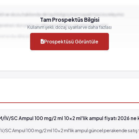
ekli ve dozu hakkında detaylı bilgi için prospektüsü inceleyiniz.
Tam Prospektüs Bilgisi
gereken durumlar ve dikkat edilmesi gereken hususlar...
Kullanım şekli, dozaj, uyarılar ve daha fazlası
llanımında dikkat edilmesi gereken durumlar...
Prospektüsü Görüntüle
 görülebilir (%0.001 - %0.01)
V/SC Ampul 100 mg/2 ml 10x2 ml'lik ampul fiyatı 2026 ne 
C Ampul 100 mg/2 ml 10x2 ml'lik ampul güncel perakende satış fiy