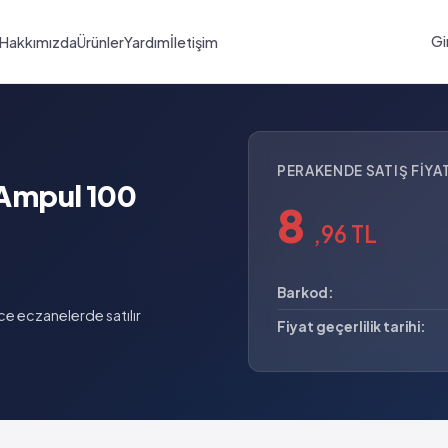
Gi
Hakkımızda
Ürünler
Yardım
İletişim
PERAKENDE SATIŞ FIYAT
Ampul 100
8
,96 TL
Barkod:
e eczanelerde satılır
Fiyat geçerlilik tarihi: