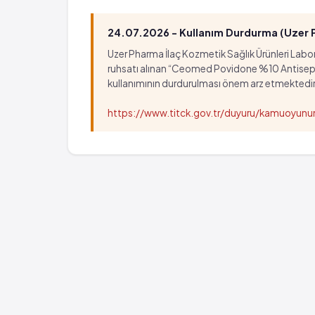
• Döküntü, kaşıntı
• Baygınlık
24.07.2026 - Kullanım Durdurma (Uzer Ph
Uzer Pharma İlaç Kozmetik Sağlık Ürünleri Labora
ruhsatı alınan “Ceomed Povidone %10 Antiseptik Ç
kullanımının durdurulması önem arz etmektedir
https://www.titck.gov.tr/duyuru/kamuoyu