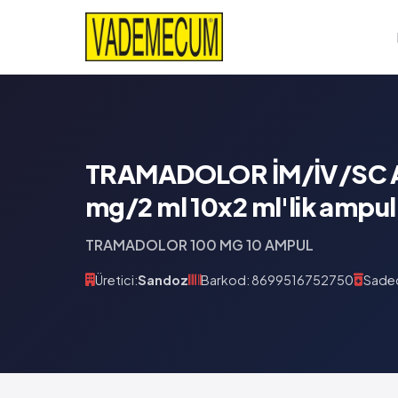
TRAMADOLOR İM/İV/SC 
mg/2 ml 10x2 ml'lik ampul
TRAMADOLOR 100 MG 10 AMPUL
Üretici:
Sandoz
Barkod: 8699516752750
Sadec