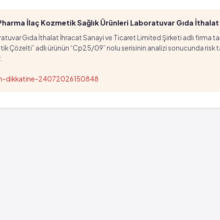
arma İlaç Kozmetik Sağlık Ürünleri Laboratuvar Gıda İthalat İ
tuvar Gıda İthalat İhracat Sanayi ve Ticaret Limited Şirketi adlı firma t
özelti” adlı ürünün “Cp25/09” nolu serisinin analizi sonucunda risk taşıd
.
nun-dikkatine-24072026150848