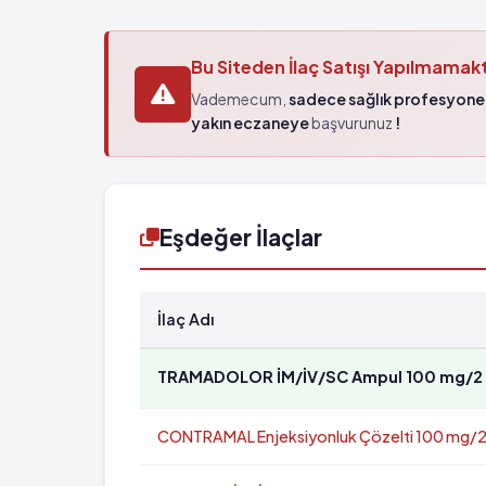
Bu Siteden İlaç Satışı Yapılmamak
Vademecum,
sadece sağlık profesyonel
yakın eczaneye
başvurunuz
!
Eşdeğer İlaçlar
İlaç Adı
TRAMADOLOR İM/İV/SC Ampul 100 mg/2 ml
CONTRAMAL Enjeksiyonluk Çözelti 100 mg/2 m