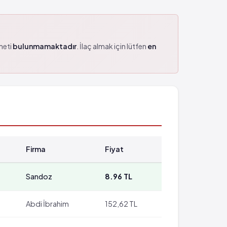
zmeti
bulunmamaktadır
. İlaç almak için lütfen
en
Firma
Fiyat
Sandoz
8.96 TL
Abdi İbrahim
152,62 TL