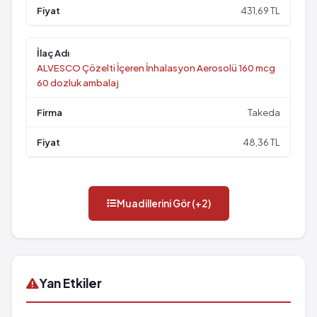
431,69 TL
ALVESCO Çözelti İçeren İnhalasyon Aerosolü 160 mcg
60 dozluk ambalaj
Takeda
48,36 TL
Muadillerini Gör (+2)
Yan Etkiler