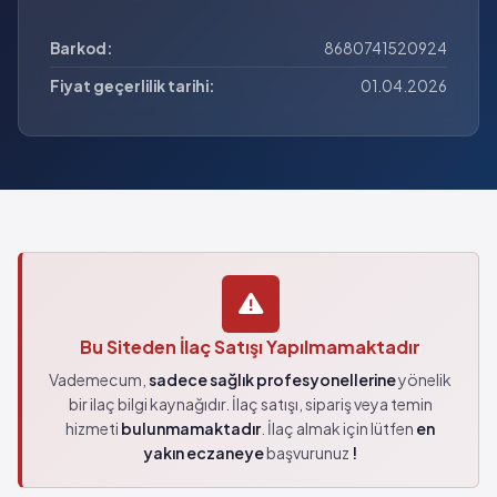
Barkod:
8680741520924
Fiyat geçerlilik tarihi:
01.04.2026
Bu Siteden İlaç Satışı Yapılmamaktadır
Vademecum,
sadece sağlık profesyonellerine
yönelik
bir ilaç bilgi kaynağıdır. İlaç satışı, sipariş veya temin
hizmeti
bulunmamaktadır
. İlaç almak için lütfen
en
yakın eczaneye
başvurunuz
!