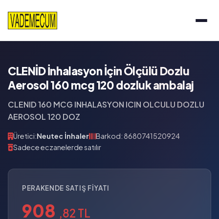
CLENİD İnhalasyon İçin Ölçülü Dozlu
Aerosol 160 mcg 120 dozluk ambalaj
CLENID 160 MCG INHALASYON ICIN OLCULU DOZLU
AEROSOL 120 DOZ
Üretici:
Neutec İnhaler
Barkod: 8680741520924
Sadece eczanelerde satılır
PERAKENDE SATIŞ FIYATI
908
,82 TL