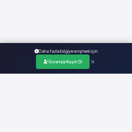
Daha fazla bilgiye erişmek için
×
Ücretsiz Kayıt Ol
Türkiye'nin en kapsamlı ilaç karar destek sistemi. Sağlık
profesyonellerine güvenilir ve güncel ilaç bilgisi sunar.
Hızlı Erişim