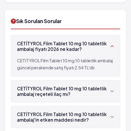
Ödem
Halsizlik
kullanımında dikkat edilmesi gereken durumlar...
Ürtiker
Aşırı huzursuzluk hali
Tat alma bozukluğu
Titreme
Sık Sorulan Sorular
Baygınlık
Kırıklık
Hafıza bozukluğu
Istem dışı kas kasılmaları
Sersemlik hissi
Gözde uyum bozukluğu
CETİTYROL Film Tablet 10 mg 10 tabletlik
Iştah artışı
Anafilaktik şok
ambalaj fiyatı 2026 ne kadar?
Nezle
Ödem
Üriner inkontikans (idrar kaçırma)
Ürtiker
CETİTYROL Film Tablet 10 mg 10 tabletlik ambalaj
Yutak iltihabı
Tat alma bozukluğu
güncel perakende satış fiyatı 2.54 TL'dir.
Tik
Baygınlık
Intihar düşüncesi
Hafıza bozukluğu
Taşikardi
CETİTYROL Film Tablet 10 mg 10 tabletlik
Sersemlik hissi
ambalaj reçeteli ilaç mı?
Eller/ayaklar/bilekler/yüz/boğaz/dudakların
Iştah artışı
şişmesi
Nezle
Evet, CETİTYROL Film Tablet 10 mg 10 tabletlik
Denge bozukluğundan kaynaklanan baş dönmesi
Üriner inkontikans (idrar kaçırma)
ambalaj beyaz reçetelidir.
CETİTYROL Film Tablet 10 mg 10 tabletlik
(vertigo)
Yutak iltihabı
ambalaj'in etken maddesi nedir?
Haval
Tik