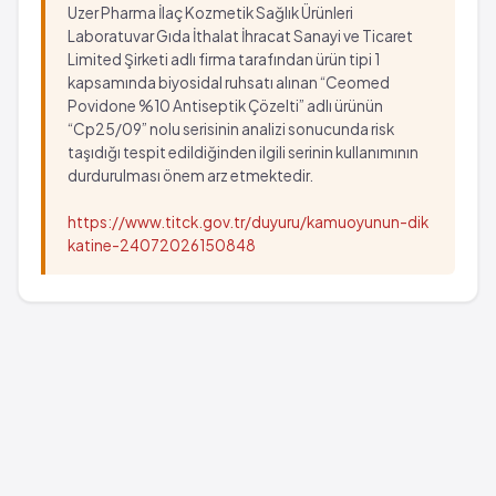
Uzer Pharma İlaç Kozmetik Sağlık Ürünleri
Laboratuvar Gıda İthalat İhracat Sanayi ve Ticaret
Limited Şirketi adlı firma tarafından ürün tipi 1
kapsamında biyosidal ruhsatı alınan “Ceomed
Povidone %10 Antiseptik Çözelti” adlı ürünün
“Cp25/09” nolu serisinin analizi sonucunda risk
taşıdığı tespit edildiğinden ilgili serinin kullanımının
durdurulması önem arz etmektedir.
https://www.titck.gov.tr/duyuru/kamuoyunun-dik
katine-24072026150848