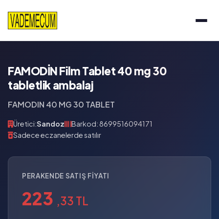
FAMODİN Film Tablet 40 mg 30
tabletlik ambalaj
FAMODIN 40 MG 30 TABLET
Üretici:
Sandoz
Barkod: 8699516094171
Sadece eczanelerde satılır
PERAKENDE SATIŞ FIYATI
223
,33 TL