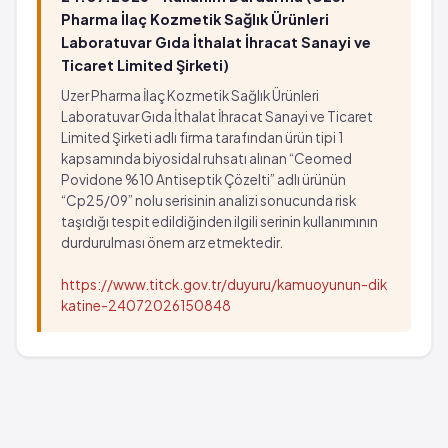
Pharma İlaç Kozmetik Sağlık Ürünleri
Laboratuvar Gıda İthalat İhracat Sanayi ve
Ticaret Limited Şirketi)
Uzer Pharma İlaç Kozmetik Sağlık Ürünleri
Laboratuvar Gıda İthalat İhracat Sanayi ve Ticaret
Limited Şirketi adlı firma tarafından ürün tipi 1
kapsamında biyosidal ruhsatı alınan “Ceomed
Povidone %10 Antiseptik Çözelti” adlı ürünün
“Cp25/09” nolu serisinin analizi sonucunda risk
taşıdığı tespit edildiğinden ilgili serinin kullanımının
durdurulması önem arz etmektedir.
https://www.titck.gov.tr/duyuru/kamuoyunun-dik
katine-24072026150848