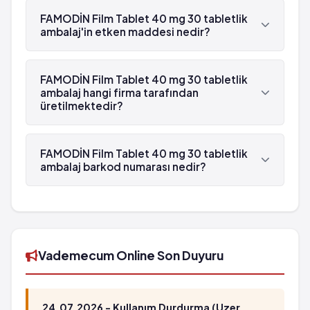
Bitkinlik
ambalaj beyaz reçetelidir.
FAMODİN Film Tablet 40 mg 30 tabletlik
Ürtiker
ambalaj'in etken maddesi nedir?
Tat alma bozukluğu
FAMODİN Film Tablet 40 mg 30 tabletlik
Karında ağrı ve şişkinlik
ambalaj'in etken maddesi Famotidin 'dür.
FAMODİN Film Tablet 40 mg 30 tabletlik
Seyrek: 1,000 hastanın 1'inden az görülebilir
ambalaj hangi firma tarafından
(%0.1 - %0.01)
üretilmektedir?
Erkeklerde göğüste büyüme
FAMODİN Film Tablet 40 mg 30 tabletlik ambalaj ,
Sandoz tarafından üretilmektedir.
FAMODİN Film Tablet 40 mg 30 tabletlik
ambalaj barkod numarası nedir?
FAMODİN Film Tablet 40 mg 30 tabletlik
ambalaj'in barkod numarası 8699516094171'tür.
Vademecum Online Son Duyuru
24.07.2026 - Kullanım Durdurma (Uzer