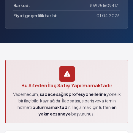
Barkod:
8699516094171
Fiyat geçerlilik tarihi:
01.04.2026
Bu Siteden İlaç Satışı Yapılmamaktadır
Vademecum,
sadece sağlık profesyonellerine
yönelik
bir ilaç bilgi kaynağıdır. İlaç satışı, sipariş veya temin
hizmeti
bulunmamaktadır
. İlaç almak için lütfen
en
yakın eczaneye
başvurunuz
!