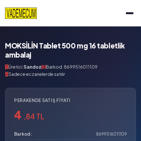
MOKSİLİN Tablet 500 mg 16 tabletlik
ambalaj
Üretici:
Sandoz
Barkod: 8699516011109
Sadece eczanelerde satılır
PERAKENDE SATIŞ FIYATI
4
,84 TL
Barkod:
8699516011109