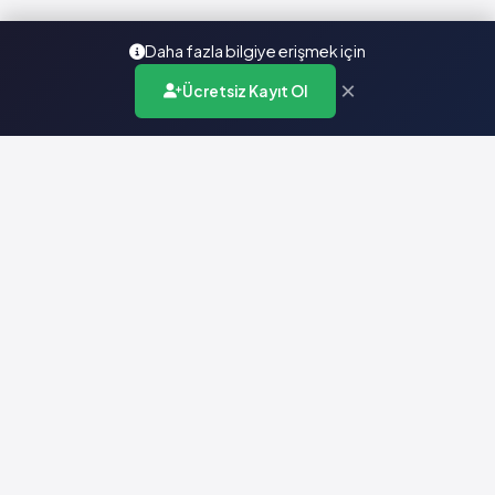
Daha fazla bilgiye erişmek için
×
Ücretsiz Kayıt Ol
Türkiye'nin en kapsamlı ilaç karar destek sistemi. Sağlık
profesyonellerine güvenilir ve güncel ilaç bilgisi sunar.
Hızlı Erişim
Ana Sayfa
Hakkımızda
Yardım