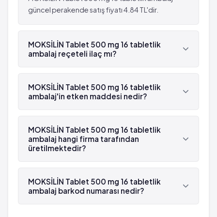
güncel perakende satış fiyatı 4.84 TL'dir.
MOKSİLİN Tablet 500 mg 16 tabletlik
ambalaj reçeteli ilaç mı?
Evet, MOKSİLİN Tablet 500 mg 16 tabletlik
ambalaj beyaz reçetelidir.
MOKSİLİN Tablet 500 mg 16 tabletlik
ambalaj'in etken maddesi nedir?
MOKSİLİN Tablet 500 mg 16 tabletlik ambalaj'in
etken maddesi Amoksisilin 'dür.
MOKSİLİN Tablet 500 mg 16 tabletlik
ambalaj hangi firma tarafından
üretilmektedir?
MOKSİLİN Tablet 500 mg 16 tabletlik ambalaj ,
Sandoz tarafından üretilmektedir.
MOKSİLİN Tablet 500 mg 16 tabletlik
ambalaj barkod numarası nedir?
MOKSİLİN Tablet 500 mg 16 tabletlik ambalaj'in