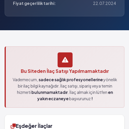
Fiyat geçerlilik tarihi:
22.07.2024
Bu Siteden İlaç Satışı Yapılmamaktadır
Vademecum,
sadece sağlık profesyonellerine
yönelik
bir ilaç bilgi kaynağıdır. İlaç satışı, sipariş veya temin
hizmeti
bulunmamaktadır
. İlaç almak için lütfen
en
yakın eczaneye
başvurunuz
!
Eşdeğer İlaçlar