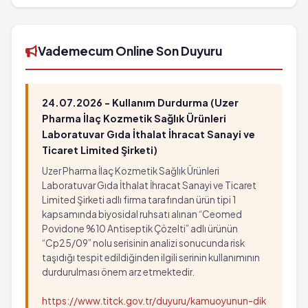
barkod numarası 8699516011109'tür.
Vademecum Online Son Duyuru
24.07.2026 - Kullanım Durdurma (Uzer
Pharma İlaç Kozmetik Sağlık Ürünleri
Laboratuvar Gıda İthalat İhracat Sanayi ve
Ticaret Limited Şirketi)
Uzer Pharma İlaç Kozmetik Sağlık Ürünleri
Laboratuvar Gıda İthalat İhracat Sanayi ve Ticaret
Limited Şirketi adlı firma tarafından ürün tipi 1
kapsamında biyosidal ruhsatı alınan “Ceomed
Povidone %10 Antiseptik Çözelti” adlı ürünün
“Cp25/09” nolu serisinin analizi sonucunda risk
taşıdığı tespit edildiğinden ilgili serinin kullanımının
durdurulması önem arz etmektedir.
https://www.titck.gov.tr/duyuru/kamuoyunun-dik