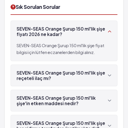
Sık Sorulan Sorular
SEVEN-SEAS Orange Şurup 150 ml'lik şişe
fiyatı 2026 ne kadar?
SEVEN-SEAS Orange Şurup 150 ml'lik şişe fiyat
bilgisi için lütfen eczanelerden bilgi alınız.
SEVEN-SEAS Orange Şurup 150 ml'lik şişe
reçeteli ilaç mı?
Hayır, SEVEN-SEAS Orange Şurup 150 ml'lik şişe
reçetesizdir.
SEVEN-SEAS Orange Şurup 150 ml'lik
şişe'in etken maddesi nedir?
SEVEN-SEAS Orange Şurup 150 ml'lik şişe'in etken
maddesi Vitamin A 'dür.
SEVEN-SEAS Orange Şurup 150 ml'lik şişe