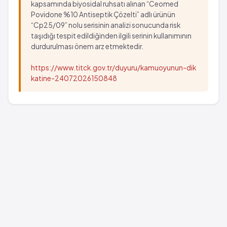
kapsamında biyosidal ruhsatı alınan “Ceomed
Povidone %10 Antiseptik Çözelti” adlı ürünün
“Cp25/09” nolu serisinin analizi sonucunda risk
taşıdığı tespit edildiğinden ilgili serinin kullanımının
durdurulması önem arz etmektedir.
https://www.titck.gov.tr/duyuru/kamuoyunun-dik
katine-24072026150848