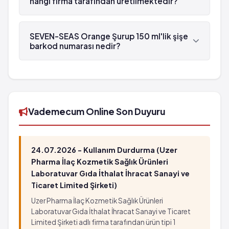
hangi firma tarafından üretilmektedir?
SEVEN-SEAS Orange Şurup 150 ml'lik şişe , Merck
İlaç tarafından üretilmektedir.
SEVEN-SEAS Orange Şurup 150 ml'lik şişe
barkod numarası nedir?
SEVEN-SEAS Orange Şurup 150 ml'lik şişe'in
barkod numarası 8699514574873'tür.
Vademecum Online Son Duyuru
24.07.2026 - Kullanım Durdurma (Uzer
Pharma İlaç Kozmetik Sağlık Ürünleri
Laboratuvar Gıda İthalat İhracat Sanayi ve
Ticaret Limited Şirketi)
Uzer Pharma İlaç Kozmetik Sağlık Ürünleri
Laboratuvar Gıda İthalat İhracat Sanayi ve Ticaret
Limited Şirketi adlı firma tarafından ürün tipi 1