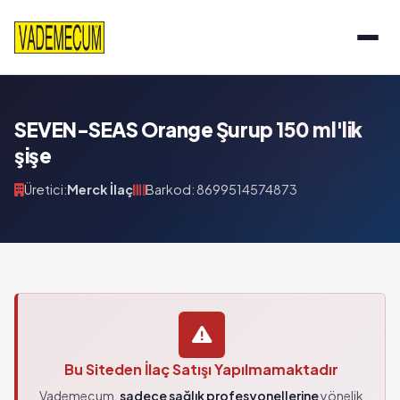
SEVEN-SEAS Orange Şurup 150 ml'lik
şişe
Üretici:
Merck İlaç
Barkod: 8699514574873
Bu Siteden İlaç Satışı Yapılmamaktadır
Vademecum,
sadece sağlık profesyonellerine
yönelik