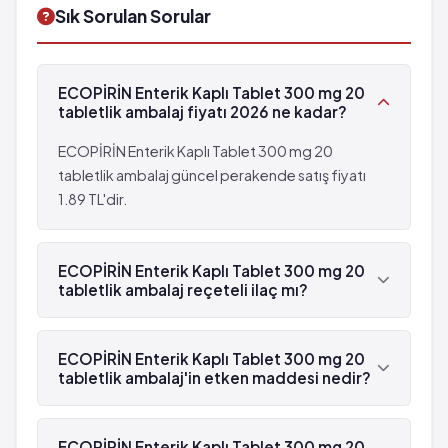
Sık Sorulan Sorular
ECOPİRİN Enterik Kaplı Tablet 300 mg 20
tabletlik ambalaj fiyatı 2026 ne kadar?
ECOPİRİN Enterik Kaplı Tablet 300 mg 20
tabletlik ambalaj güncel perakende satış fiyatı
1.89 TL'dir.
ECOPİRİN Enterik Kaplı Tablet 300 mg 20
tabletlik ambalaj reçeteli ilaç mı?
Evet, ECOPİRİN Enterik Kaplı Tablet 300 mg 20
tabletlik ambalaj beyaz reçetelidir.
ECOPİRİN Enterik Kaplı Tablet 300 mg 20
tabletlik ambalaj'in etken maddesi nedir?
ECOPİRİN Enterik Kaplı Tablet 300 mg 20
tabletlik ambalaj'in etken maddesi Asetil salisilik
ECOPİRİN Enterik Kaplı Tablet 300 mg 20