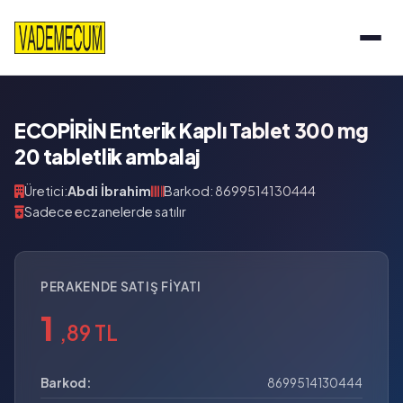
ECOPİRİN Enterik Kaplı Tablet 300 mg
20 tabletlik ambalaj
Üretici:
Abdi İbrahim
Barkod: 8699514130444
Sadece eczanelerde satılır
PERAKENDE SATIŞ FIYATI
1
,89 TL
Barkod:
8699514130444