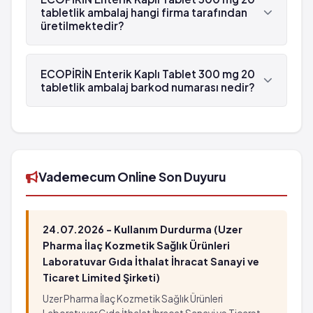
asit 'dür.
tabletlik ambalaj hangi firma tarafından
üretilmektedir?
ECOPİRİN Enterik Kaplı Tablet 300 mg 20
tabletlik ambalaj , Abdi İbrahim tarafından
ECOPİRİN Enterik Kaplı Tablet 300 mg 20
üretilmektedir.
tabletlik ambalaj barkod numarası nedir?
ECOPİRİN Enterik Kaplı Tablet 300 mg 20
tabletlik ambalaj'in barkod numarası
8699514130444'tür.
Vademecum Online Son Duyuru
24.07.2026 - Kullanım Durdurma (Uzer
Pharma İlaç Kozmetik Sağlık Ürünleri
Laboratuvar Gıda İthalat İhracat Sanayi ve
Ticaret Limited Şirketi)
Uzer Pharma İlaç Kozmetik Sağlık Ürünleri