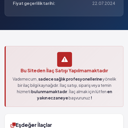
Fiyat geçerlilik tarihi:
22.07.2024
Bu Siteden İlaç Satışı Yapılmamaktadır
Vademecum,
sadece sağlık profesyonellerine
yönelik
bir ilaç bilgi kaynağıdır. İlaç satışı, sipariş veya temin
hizmeti
bulunmamaktadır
. İlaç almak için lütfen
en
yakın eczaneye
başvurunuz
!
Eşdeğer İlaçlar