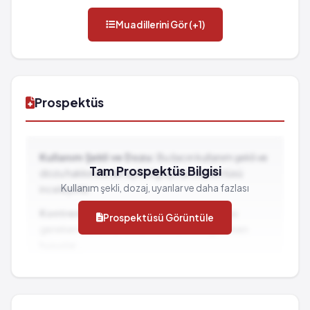
Muadillerini Gör (+1)
Prospektüs
Kullanım Şekli ve Dozu:
Bu ilacın kullanım şekli ve
Tam Prospektüs Bilgisi
dozu hakkında detaylı bilgi için prospektüsü
Kullanım şekli, dozaj, uyarılar ve daha fazlası
inceleyiniz.
Kontrendikasyonlar:
İlacın kullanılmaması
Prospektüsü Görüntüle
gereken durumlar ve dikkat edilmesi gereken
hususlar...
İlaç Etkileşimleri:
Diğer ilaçlarla birlikte
kullanımında dikkat edilmesi gereken durumlar...