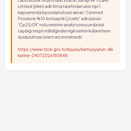
Laboratuvar Gıda İthalat İhracat Sanayi ve Ticaret
Limited Şirketi adlı firma tarafından ürün tipi 1
kapsamında biyosidal ruhsatı alınan “Ceomed
Povidone %10 Antiseptik Çözelti” adlı ürünün
“Cp25/09” nolu serisinin analizi sonucunda risk
taşıdığı tespit edildiğinden ilgili serinin kullanımının
durdurulması önem arz etmektedir.
https://www.titck.gov.tr/duyuru/kamuoyunun-dik
katine-24072026150848