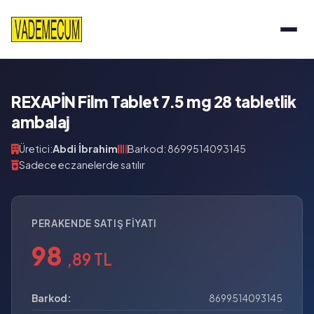
REXAPİN Film Tablet 7.5 mg 28 tabletlik
ambalaj
Üretici:
Abdi İbrahim
Barkod: 8699514093145
Sadece eczanelerde satılır
PERAKENDE SATIŞ FIYATI
98
,89 TL
Barkod:
8699514093145