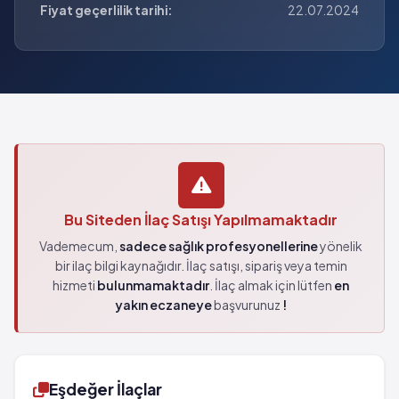
Fiyat geçerlilik tarihi:
22.07.2024
Bu Siteden İlaç Satışı Yapılmamaktadır
Vademecum,
sadece sağlık profesyonellerine
yönelik
bir ilaç bilgi kaynağıdır. İlaç satışı, sipariş veya temin
hizmeti
bulunmamaktadır
. İlaç almak için lütfen
en
yakın eczaneye
başvurunuz
!
Eşdeğer İlaçlar