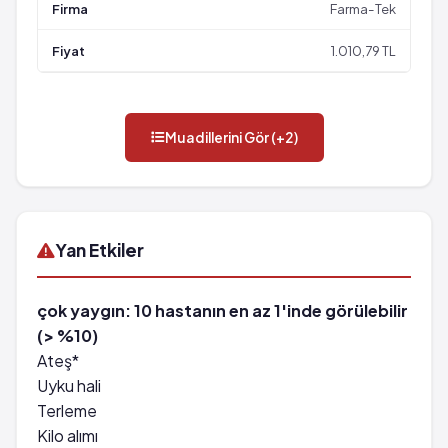
Farma-Tek
1.010,79 TL
Muadillerini Gör (+2)
Yan Etkiler
çok yaygın: 10 hastanın en az 1'inde görülebilir
(> %10)
Ateş*
Uyku hali
Terleme
Kilo alımı