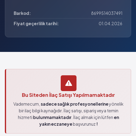
Barkod:
8699514037491
Fiyat geçerlilik tarihi:
01.04.2026
Bu Siteden İlaç Satışı Yapılmamaktadır
Vademecum,
sadece sağlık profesyonellerine
yönelik
bir ilaç bilgi kaynağıdır. İlaç satışı, sipariş veya temin
hizmeti
bulunmamaktadır
. İlaç almak için lütfen
en
yakın eczaneye
başvurunuz
!