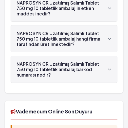
mg 10 tabletlik ambalaj beyaz reçetelidir.
Dikkat bozukluğu
NAPROSYN CR Uzatılmış Salımlı Tablet
Deri döküntüsü
750 mg 10 tabletlik ambalaj'in etken
Susuzluk hissinde artış
Çarpıntı
maddesi nedir?
Midede ülser
Işığa hassasiyet
Rehavet hali
Görmede bozukluk
NAPROSYN CR Uzatılmış Salımlı Tablet 750 mg 10
Ciltte lekelenme
Ödem
tabletlik ambalaj'in etken maddesi Naproksen
NAPROSYN CR Uzatılmış Salımlı Tablet
Böbrek rahatsızlıkları
'dür.
750 mg 10 tabletlik ambalaj hangi firma
Nefes darlığı
tarafından üretilmektedir?
Sanrı
Dikkat bozukluğu
NAPROSYN CR Uzatılmış Salımlı Tablet 750 mg 10
Susuzluk hissinde artış
tabletlik ambalaj , Abdi İbrahim tarafından
NAPROSYN CR Uzatılmış Salımlı Tablet
Midede ülser
üretilmektedir.
750 mg 10 tabletlik ambalaj barkod
Rehavet hali
numarası nedir?
Ciltte lekelenme
NAPROSYN CR Uzatılmış Salımlı Tablet 750 mg 10
Böbrek rahatsızlıkları
tabletlik ambalaj'in barkod numarası
8699514037491'tür.
Vademecum Online Son Duyuru