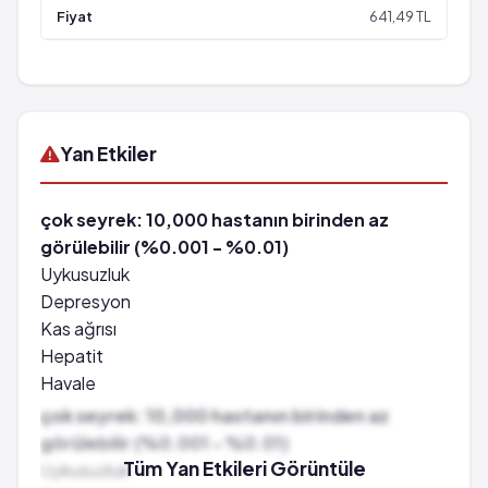
641,49 TL
Yan Etkiler
çok seyrek: 10,000 hastanın birinden az
görülebilir (%0.001 - %0.01)
Uykusuzluk
Depresyon
Kas ağrısı
Hepatit
Havale
Sarılık
çok seyrek: 10,000 hastanın birinden az
Yüksek tansiyon
görülebilir (%0.001 - %0.01)
Koma
Tüm Yan Etkileri Görüntüle
Uykusuzluk