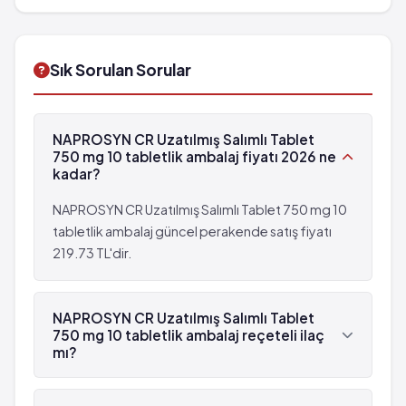
İlaç Etkileşimleri:
Diğer ilaçlarla birlikte
Genel yan etkiler
Baygınlık
kullanımında dikkat edilmesi gereken durumlar...
Baş ağrısı
Nefes almada güçlük
Yorgunluk
Kalp krizi
Sık Sorulan Sorular
Ishal
Bilinç bulanıklığı
Baş dönmesi
Sindirim sisteminde kanama
Kabızlık
Şiddetli baş ağrısı
NAPROSYN CR Uzatılmış Salımlı Tablet
Morarma
Ense sertliği
750 mg 10 tabletlik ambalaj fiyatı 2026 ne
Kansızlık
Genel yan etkiler
kadar?
Kaşıntı
Baş ağrısı
Kusma
NAPROSYN CR Uzatılmış Salımlı Tablet 750 mg 10
Yorgunluk
Karın ağrısı
tabletlik ambalaj güncel perakende satış fiyatı
Ishal
Deri döküntüsü
219.73 TL'dir.
Baş dönmesi
Çarpıntı
Kabızlık
Işığa hassasiyet
Morarma
NAPROSYN CR Uzatılmış Salımlı Tablet
Görmede bozukluk
Kansızlık
750 mg 10 tabletlik ambalaj reçeteli ilaç
Ödem
Kaşıntı
mı?
Nefes darlığı
Kusma
Evet, NAPROSYN CR Uzatılmış Salımlı Tablet 750
Sanrı
Karın ağrısı