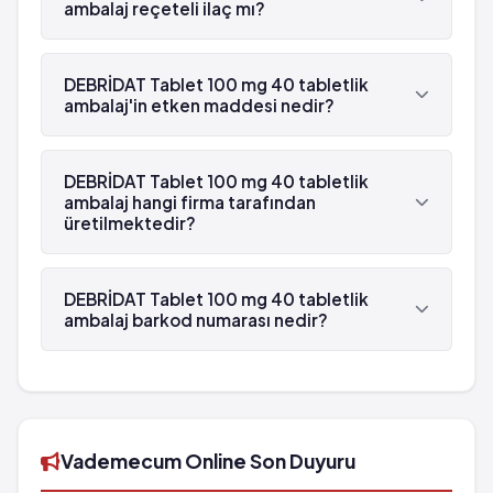
ambalaj reçeteli ilaç mı?
doktorunuza söyleyiniz: Ciltte reaksiyon, baş
dönmesi, Uyuklama
Evet, DEBRİDAT Tablet 100 mg 40 tabletlik
ambalaj beyaz reçetelidir.
DEBRİDAT Tablet 100 mg 40 tabletlik
ambalaj'in etken maddesi nedir?
DEBRİDAT Tablet 100 mg 40 tabletlik ambalaj'in
etken maddesi Trimebutin 'dür.
DEBRİDAT Tablet 100 mg 40 tabletlik
ambalaj hangi firma tarafından
üretilmektedir?
DEBRİDAT Tablet 100 mg 40 tabletlik ambalaj ,
Pfizer Pfe tarafından üretilmektedir.
DEBRİDAT Tablet 100 mg 40 tabletlik
ambalaj barkod numarası nedir?
DEBRİDAT Tablet 100 mg 40 tabletlik ambalaj'in
barkod numarası 8681308011077'tür.
Vademecum Online Son Duyuru