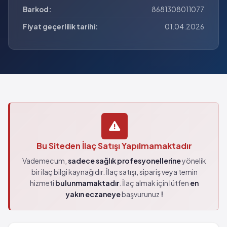
Barkod:
8681308011077
Fiyat geçerlilik tarihi:
01.04.2026
Bu Siteden İlaç Satışı Yapılmamaktadır
Vademecum,
sadece sağlık profesyonellerine
yönelik
bir ilaç bilgi kaynağıdır. İlaç satışı, sipariş veya temin
hizmeti
bulunmamaktadır
. İlaç almak için lütfen
en
yakın eczaneye
başvurunuz
!