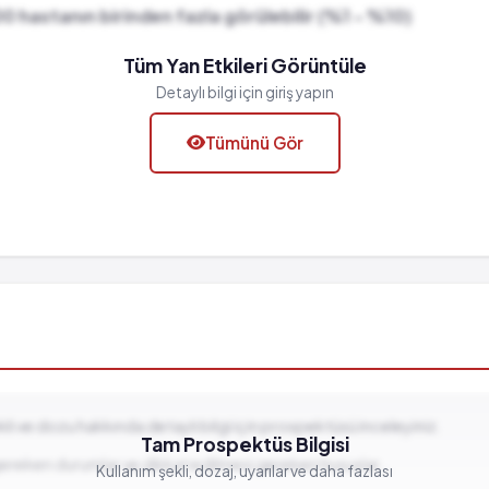
00 hastanın birinden fazla görülebilir (%1 - %10)
Tüm Yan Etkileri Görüntüle
Detaylı bilgi için giriş yapın
Tümünü Gör
 görülebilir (%0.001 - %0.01)
 görülebilir (%0.001 - %0.01)
ekli ve dozu hakkında detaylı bilgi için prospektüsü inceleyiniz.
Tam Prospektüs Bilgisi
gereken durumlar ve dikkat edilmesi gereken hususlar...
Kullanım şekli, dozaj, uyarılar ve daha fazlası