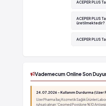
ACEPER PLUS Tab
Bilinmiyor: eldeki verilerden hareketle 
Bayılma
ACEPER PLUS Tablet
Karaciğer yetmezliğine bağlı olarak beyin 
ACEPER PLUS Tabl
Hayatı tehdit edici düzensiz kalp atışı
üretilmektedir?
Normal olmayan kan testi sonuçları(ekg)
ACEPER PLUS Tablet
Artan karaciğer enzim düzeyleri
ACEPER PLUS Tab
Kan böbrek pankreas ve karaciğer rahatsızlık
ACEPER PLUS Table
Vademecum Online Son Duyu
24.07.2026 - Kullanım Durdurma (Uzer Ph
Uzer Pharma İlaç Kozmetik Sağlık Ürünleri Labora
ruhsatı alınan “Ceomed Povidone %10 Antiseptik Ç