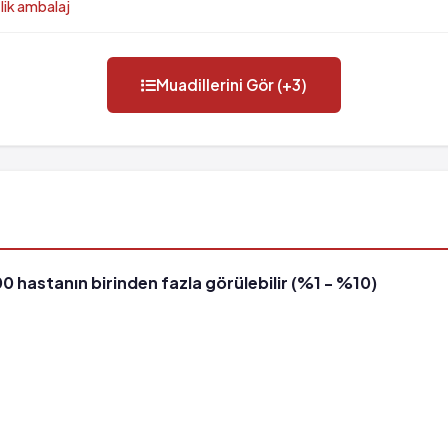
lik ambalaj
Muadillerini Gör (+3)
00 hastanın birinden fazla görülebilir (%1 - %10)