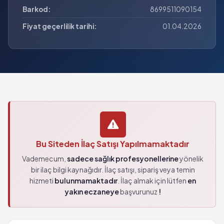
Barkod:
8699511090154
Fiyat geçerlilik tarihi:
01.04.2026
Bu Siteden İlaç Satışı Yapılmamaktadır
Vademecum,
sadece sağlık profesyonellerine
yönelik
bir ilaç bilgi kaynağıdır. İlaç satışı, sipariş veya temin
hizmeti
bulunmamaktadır
. İlaç almak için lütfen
en
yakın eczaneye
başvurunuz
!