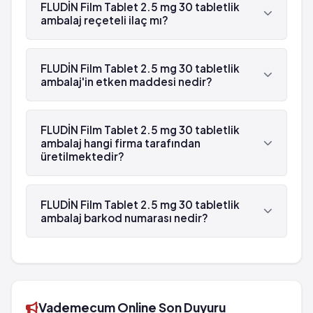
Hayatı tehdit edici düzensiz kalp atışı
FLUDİN Film Tablet 2.5 mg 30 tabletlik
görülme sıklığı tahmin edilemiyor
ambalaj reçeteli ilaç mı?
Bağlayıcı doku rahatsızlıklarında kötüleşme
Bayılma
Güneş veya yapay uva ışınları sonrasında
Sarılık
Evet, FLUDİN Film Tablet 2.5 mg 30 tabletlik
hassasiyet
Karaciğer yetmezliğine bağlı olarak beyin
ambalaj beyaz reçetelidir.
FLUDİN Film Tablet 2.5 mg 30 tabletlik
fonksiyonlannda bozulma
ambalaj'in etken maddesi nedir?
Kan testlerinde değişiklikler
FLUDİN Film Tablet 2.5 mg 30 tabletlik ambalaj'in
Anormal ekg
etken maddesi İndapamid 'dür.
FLUDİN Film Tablet 2.5 mg 30 tabletlik
Hayatı tehdit edici düzensiz kalp atışı
ambalaj hangi firma tarafından
Bağlayıcı doku rahatsızlıklarında kötüleşme
üretilmektedir?
Güneş veya yapay uva ışınları sonrasında
hassasiyet
FLUDİN Film Tablet 2.5 mg 30 tabletlik ambalaj ,
Saba tarafından üretilmektedir.
FLUDİN Film Tablet 2.5 mg 30 tabletlik
ambalaj barkod numarası nedir?
FLUDİN Film Tablet 2.5 mg 30 tabletlik ambalaj'in
barkod numarası 8699511090154'tür.
Vademecum Online Son Duyuru