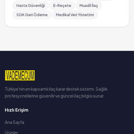
Hasta Güvenliği
E-Reçete
Muadil İlaç
SGK Geri Ödeme
Medikal Veri Yönetimi
Türkiye'nin en kapsamlı ilaç karar destek sistemi. Sağlık
profesyonellerine güvenilir ve güncel ilaç bilgisi sunar.
Hızlı Erişim
Ana Sayfa
Ürünler