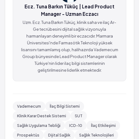
Ecz. Tuna Barkın Tüküç
| Lead Product
Manager - Uzman Eczacı
Uzm. Ecz. Tuna Barkın Tüküç, klinik saha ve ilaç Ar-
Ge tecrübesini dijital sağlık vizyonuyla
harmanlayan deneyimli bir eczacıdır. Marmara
Üniversitesi'nde Farmasötik Teknoloji yüksek
lisansını tamamlamış olup, halihazırda Vademecum
Group bünyesinde Lead Product Manager olarak
Türkiye'nin lider ilaç bilgi sistemlerinin
geliştirilmesine liderlik etmektedir.
Vademecum
İlaç Bilgi Sistemi
Klinik Karar Destek Sistemi
SUT
Sağlık Uygulama Tebliği
ICD-10
İlaç Etkileşimi
Prospektüs
Dijital Sağlık
Sağlık Teknolojileri