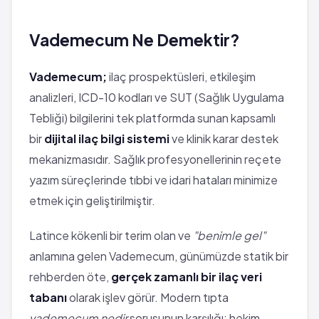
Vademecum Ne Demektir?
Vademecum;
ilaç prospektüsleri, etkileşim
analizleri, ICD-10 kodları ve SUT (Sağlık Uygulama
Tebliği) bilgilerini tek platformda sunan kapsamlı
bir
dijital ilaç bilgi sistemi
ve klinik karar destek
mekanizmasıdır. Sağlık profesyonellerinin reçete
yazım süreçlerinde tıbbi ve idari hataları minimize
etmek için geliştirilmiştir.
Latince kökenli bir terim olan ve
"benimle gel"
anlamına gelen Vademecum, günümüzde statik bir
rehberden öte,
gerçek zamanlı bir ilaç veri
tabanı
olarak işlev görür. Modern tıpta
vademecum nedir
sorusunun karşılığı; hekim,